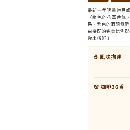
最新一季限量烘豆
〈綠色的花草香氣
果、紫色的酒釀發酵
由拼配的完美比例彰
你來嚐鮮！
☕ 風味描述
🌸 咖啡36香