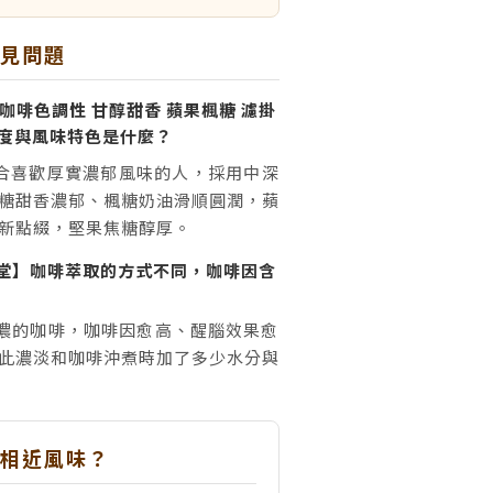
常見問題
咖啡色調性 甘醇甜香 蘋果楓糖 濾掛
焙度與風味特色是什麼？
合喜歡厚實濃郁風味的人，採用中深
糖甜香濃郁、楓糖奶油滑順圓潤，蘋
新點綴，堅果焦糖醇厚。
堂】咖啡萃取的方式不同，咖啡因含
為愈濃的咖啡，咖啡因愈高、醒腦效果愈
此濃淡和咖啡沖煮時加了多少水分與
多相近風味？