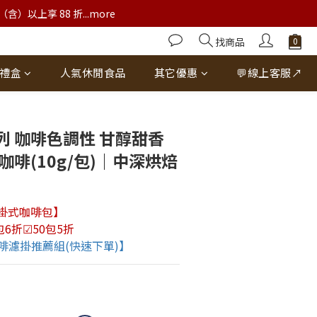
以上享 88 折...more
找商品
禮盒
人氣休閒食品
其它優惠
💬線上客服↗
立即購買
列 咖啡色調性 甘醇甜香
咖啡(10g/包)｜中深烘焙
濾掛式咖啡包】
包6折☑50包5折
啡濾掛推薦組(快速下單)】