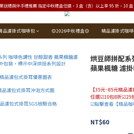
業送禮與伴手禮推薦 指定中秋禮盒任選，3 盒（含）以上享 95 折，10 盒（含）
精品濾掛式咖啡包
🟡2026中秋禮盒🟡
精品濾掛式咖啡
烘豆師拼配系
蘋果楓糖 濾掛
【35元~85元精品
任選☑10包8折☑25
☑點擊查看【精品咖
NT$60