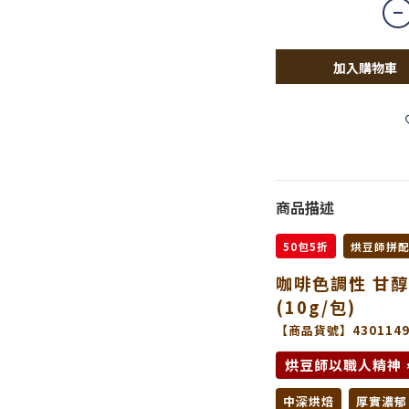
加入購物車
商品描述
50包5折
烘豆師拼
咖啡色調性 甘醇
(10g/包)
【商品貨號】4301149
烘豆師以職人精神
中深烘焙
厚實濃郁