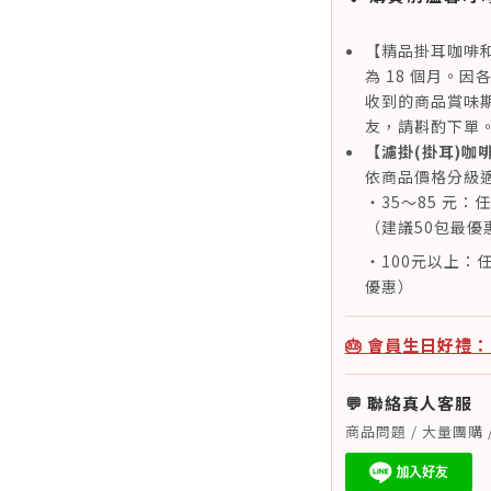
【精品掛耳咖啡
為 18 個月。
收到的商品賞味期
友，請斟酌下單
【濾掛(掛耳)咖
依商品價格分級
・35～85 元：
（建議50包最優
・100元以上：任
優惠）
🎂 會員生日好禮
💬 聯絡真人客服
商品問題 / 大量團購 