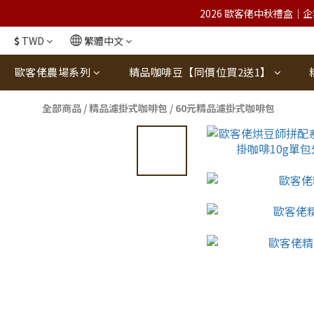
2026 歐客佬中秋禮盒｜企
$
TWD
繁體中文
歐客佬農場系列
精品咖啡豆【同價位買2送1】
全部商品
/
精品濾掛式咖啡包
/
60元精品濾掛式咖啡包