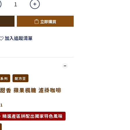
立即購買
加入追蹤清單
配系列
配方豆
甜香 蘋果楓糖 濾掛咖啡
1
，精選產區拼配出獨家特色風味