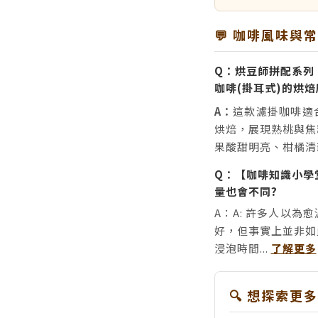
💬 咖啡風味與
Q：烘豆師拼配系列 
咖啡(掛耳式)的烘
A：
這款濾掛咖啡適
烘焙，展現熟桃與焦
果酸甜明亮、柑橘清
Q：【咖啡知識小學
量也會不同?
A：A: 許多人以
好，但事實上並非如
浸泡時間...
了解更多
🔍 想探索更