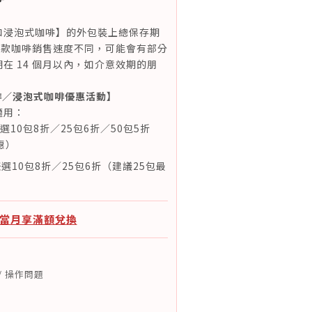
和浸泡式咖啡】的外包裝上總保存期
因各款咖啡銷售速度不同，可能會有部分
在 14 個月以內，如介意效期的朋
。
啡／浸泡式咖啡優惠活動】
適用：
任選10包8折／25包6折／50包5折
惠）
選10包8折／25包6折（建議25包最
：當月享滿額兌換
/ 操作問題