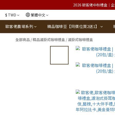
2026 歐客佬中秋禮盒｜企
$
TWD
繁體中文
歐客佬農場系列
精品咖啡豆【同價位買2送1】
全部商品
/
精品濾掛式咖啡禮盒
/
濾掛式咖啡禮盒