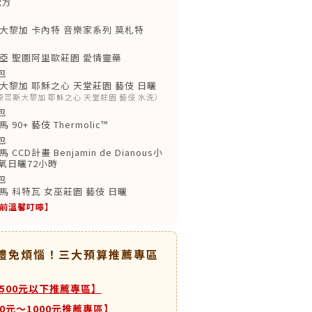
配方
包
大黎加 卡內特 音樂家系列 莫札特
包
亞 聖圖阿里歐莊園 愛情靈藥
包
黎加 耶穌之心 天堂莊園 藝伎 日曬
換，原哥斯大黎加 耶穌之心 天堂莊園 藝伎 水洗）
包
0+ 藝伎 Thermolic™
包
CD計畫 Benjamin de Dianous小
厭氧日曬72小時
包
 科特瓦 女巫莊園 藝伎 日曬
前溫馨叮嚀】
送禮免煩惱！三大預算推薦專區
500元以下推薦專區】
00元～1000元推薦專區】