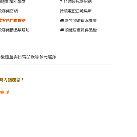
咖啡知識小學堂
7-11跨境馬新配送
歐客佬官網
跨境宅配日韓馬新
歐客佬門市據點
🚚 新竹物流貨況查詢
歐客佬精品烘焙坊
🚚 順豐速運貨件追蹤
節慶禮盒與日常品飲等多元選擇
 小時內回覆您！
 💰