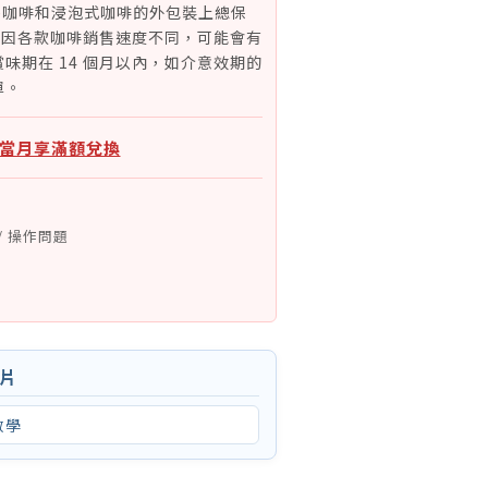
)咖啡和浸泡式咖啡的外包裝上總保
月。因各款咖啡銷售速度不同，可能會有
味期在 14 個月以內，如介意效期的
單。
：當月享滿額兌換
/ 操作問題
影片
教學