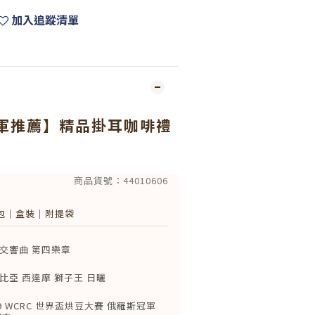
加入追蹤清單
軍推薦】精品掛耳咖啡禮
商品貨號：44010606
包｜盒裝｜附提袋
包
交響曲 第四樂章
包
亞 西達摩 獅子王 日曬
包
9 WCRC 世界盃烘豆大賽 俄羅斯冠軍