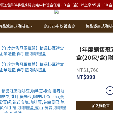
業送禮與伴手禮推薦 指定中秋禮盒任選，3 盒（含）以上享 95 折，10 盒（含）
精品濾掛式咖啡包
🟡2026中秋禮盒🟡
精品濾掛式咖啡
【年度銷售冠
盒(20包/盒)
NT$1,760
NT$999
加入購物車