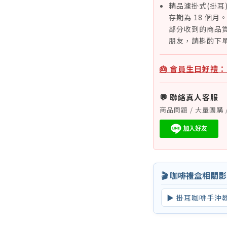
精品濾掛式(掛耳
存期為 18 個
部分收到的商品賞
朋友，請斟酌下
🎂 會員生日好禮
💬 聯絡真人客服
商品問題 / 大量團購 
🎬 咖啡禮盒相關
▶ 掛耳咖啡手沖