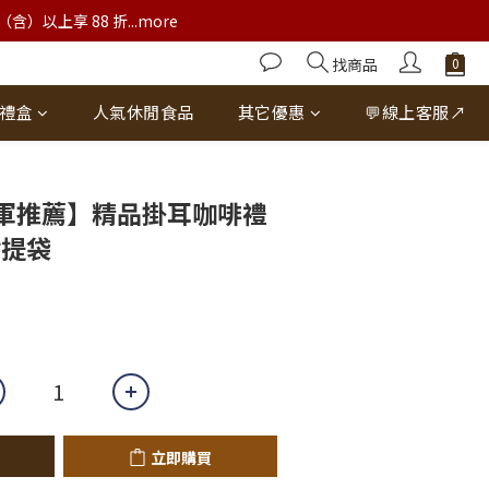
以上享 88 折...more
找商品
禮盒
人氣休閒食品
其它優惠
💬線上客服↗
立即購買
軍推薦】精品掛耳咖啡禮
附提袋
立即購買