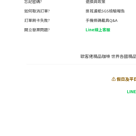
忘記密碼?
退換貨政策
如何取消訂單?
掛耳濾紙SGS檢驗報告
訂單刷卡失敗?
手機條碼載具Q&A
開立發票問題?
Line線上客服
歐客佬精品咖啡 世界各國精
⚠️ 假日及平
LIN