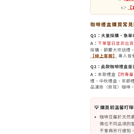
👉
【
咖啡禮盒購買常見
Q1：
大量採購、急單
A：
下單當日並非出貨
採購、節慶大宗送禮
【線上客服】
專人皆
Q2：
此款咖啡禮盒是
A：
本款禮盒
【附專屬
禮、中秋禮盒、年節禮
品濾掛（掛耳）咖啡
💡 購買前溫馨叮嚀
咖啡豆屬於天然
價位不同品項的
不會再另行通知