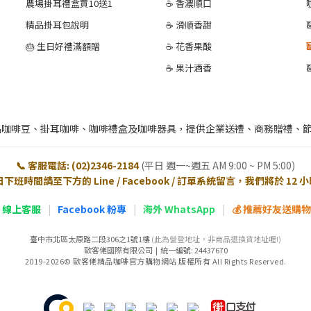
農場掛耳禮盒買10送1
☕ 香濃順口
精品掛耳包說明
☕ 滑順香甜
🎂 生日好禮滿額贈
☕ 花香果酸
☕ 果汁酒香
品咖啡豆、掛耳咖啡、咖啡禮盒及咖啡器具，提供企業送禮、商務贈禮、
📞 客服電話: (02)2346-2184
(平日 週一~週五 AM 9:00 ~ PM 5:00)
日下班時間請至下方的 Line / Facebook / 訂單系統留言，我們將於 12
E 線上客服
|
Facebook 粉專
|
海外 WhatsApp
|
💰 推薦好友送購物金
臺中市北區太原路二段306之1號1樓
(此為營登地址，非商品退換貨地址喔!)
歐客佬國際有限公司 | 統一編號: 24437670
2019-2026© 歐客佬精品咖啡官方購物網站 版權所有 All Rights Reserved.