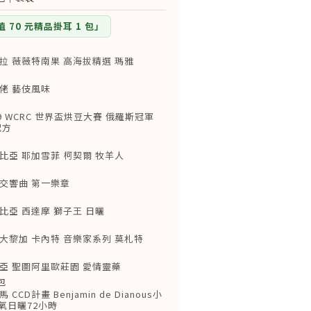
 70 元精品掛耳 1 包」
包
拉 薇薇特南果 高海拔精選 瑪雅
包
佬 藝伎風味
包
9 WCRC 世界盃烘豆大賽 俄羅斯冠軍
配方
包
比亞 耶加雪菲 柯契爾 牧羊人
包
交響曲 第一樂章
包
亞 西達摩 獅子王 日曬
包
大黎加 卡內特 音樂家系列 莫札特
包
亞 聖圖阿里歐莊園 愛情靈藥
包
CD計畫 Benjamin de Dianous小
厭氧日曬72小時