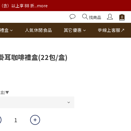
以上享 88 折...more
找商品
禮盒
人氣休閒食品
其它優惠
💬線上客服↗
立即購買
耳咖啡禮盒(22包/盒)
盒)▼