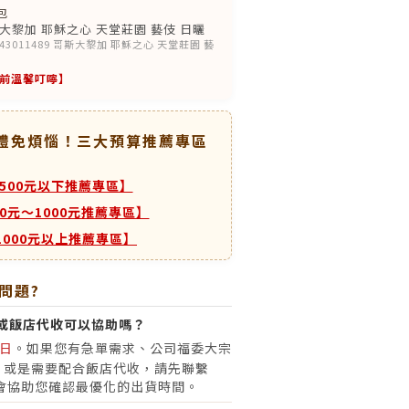
包
黎加 耶穌之心 天堂莊園 藝伎 日曬
原43011489 哥斯大黎加 耶穌之心 天堂莊園 藝
前溫馨叮嚀】
送禮免煩惱！三大預算推薦專區
500元以下推薦專區】
00元～1000元推薦專區】
1000元以上推薦專區】
問題?
或飯店代收可以協助嗎？
日
。如果您有急單需求、公司福委大宗
，或是需要配合飯店代收，請先聯繫
會協助您確認最優化的出貨時間。