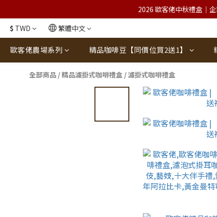
2026 歐客佬中秋禮盒｜企
$
TWD
繁體中文
歐客佬農場系列
精品咖啡豆【同價位買2送1】
全部商品
/
精品濾掛式咖啡禮盒
/
濾掛式咖啡禮盒