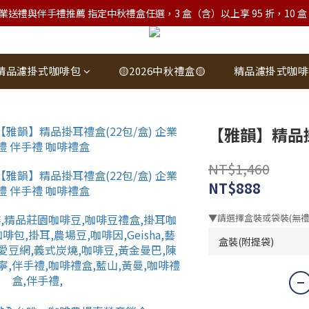
業送禮與伴手禮推薦 指定中秋禮盒任選，3 盒（含）以上享 95 折，10 盒（含）
精品濾掛式咖啡包
🟡2026中秋禮盒🟡
精品濾掛式咖啡
【雅韻】精品掛
NT$1,460
NT$888
▼請選擇盒裝或袋裝(無禮