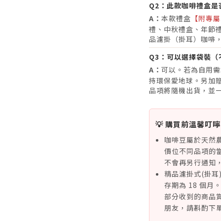
Q2：
此款咖啡禮盒是
A：
本款禮盒
【附專屬
禮、中秋禮盒、年節禮
品濾掛（掛耳）咖啡
Q3：
可以選擇袋裝（
A：
可以。若為自用需
持環保愛地球。另加贈價
品項將隨機出貨，並
💡 購買前溫馨叮嚀
咖啡豆屬於天然
價位不同品項的
不會再另行通知
精品濾掛式(掛耳
存期為 18 個
部分收到的商品賞
朋友，請斟酌下