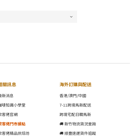
相關訊息
海外訂購與配送
最新消息
香港/澳門/中國
咖啡知識小學堂
7-11跨境馬新配送
歐客佬官網
跨境宅配日韓馬新
歐客佬門市據點
🚚 新竹物流貨況查詢
歐客佬精品烘焙坊
🚚 順豐速運貨件追蹤