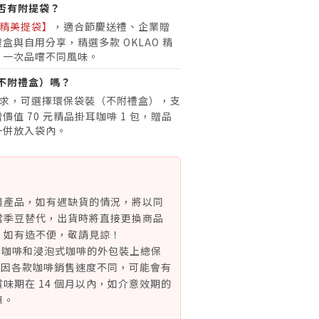
否有附提袋？
精美提袋】
，適合節慶送禮、企業贈
盒與自用分享，精選多款 OKLAO 精
，一次品嚐不同風味。
不附禮盒）嗎？
求，可選擇環保袋裝（不附禮盒），支
值 70 元精品掛耳咖啡 1 包，贈品
一併放入袋內。
農產品，如有遇缺貨的情況，將以同
當季豆替代，出貨時將直接更換商品
，如有造不便，敬請見諒！
)咖啡和浸泡式咖啡的外包裝上總保
月。因各款咖啡銷售速度不同，可能會有
味期在 14 個月以內，如介意效期的
單。