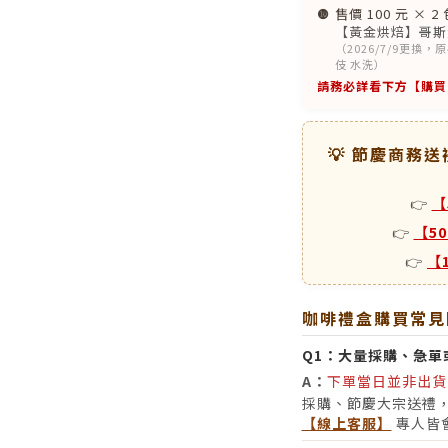
❿
售價 100 元 × 2 
【黃金烘焙】哥斯大
（2026/7/9更換，
伎 水洗）
請務必詳看下方【購買
💡 節慶商務
👉
【
👉
【5
👉
【
咖啡禮盒購買常見
Q1：
大量採購、急單
A：
下單當日並非出貨
採購、節慶大宗送禮
【線上客服】
專人皆