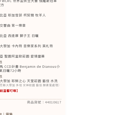
9 WCRC 世界盃烘豆大賽 俄羅斯冠軍
配方
包
比亞 耶加雪菲 柯契爾 牧羊人
包
交響曲 第一樂章
包
亞 西達摩 獅子王 日曬
包
大黎加 卡內特 音樂家系列 莫札特
包
亞 聖圖阿里歐莊園 愛情靈藥
包
CD計畫 Benjamin de Dianous小
厭氧日曬72小時
包
黎加 耶穌之心 天堂莊園 藝伎 水洗
，原哥斯大黎加 多塔 女神莊園 藝伎 酵素蜜處理）
前溫馨叮嚀】
商品貨號：44010617
包｜袋裝