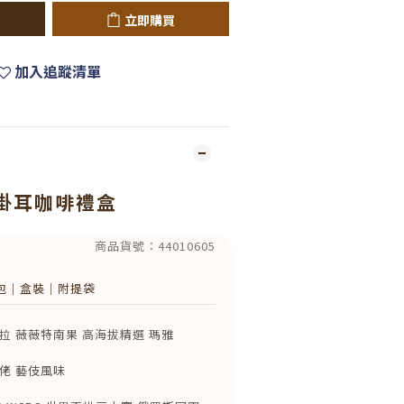
立即購買
加入追蹤清單
掛耳咖啡禮盒
商品貨號：44010605
包｜盒裝｜附提袋
包
拉 薇薇特南果 高海拔精選 瑪雅
包
佬 藝伎風味
包