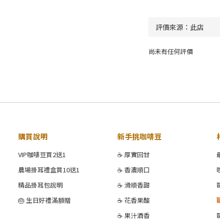
尚未有任何評價
購買說明
新手挑咖啡豆
VIP咖啡豆買2送1
☕ 厚實回甘
農場掛耳禮盒買10送1
☕ 香濃順口
精品掛耳包說明
☕ 滑順香甜
🎂 生日好禮滿額贈
☕ 花香果酸
☕ 果汁酒香