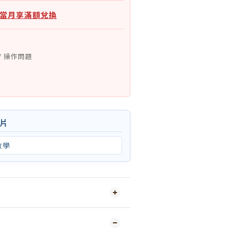
：當月享滿額兌換
/ 操作問題
影片
教學