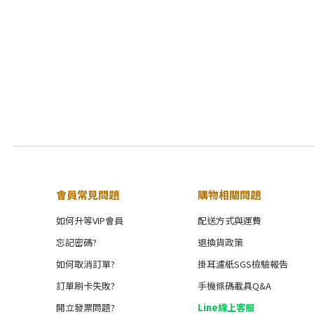
會員常見問題
購物相關問題
如何升等VIP會員
配送方式與運費
忘記密碼?
退換貨政策
如何取消訂單?
掛耳濾紙SGS檢驗報告
訂單刷卡失敗?
手機條碼載具Q&A
開立發票問題?
Line線上客服