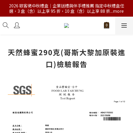
2026 歐客佬中秋禮盒｜企業送禮與伴手禮推薦 指定中秋禮盒任
選，3 盒（含）以上享 95 折，10 盒（含）以上享 88 折...more
天然蜂蜜290克(哥斯大黎加原裝進
口)檢驗報告