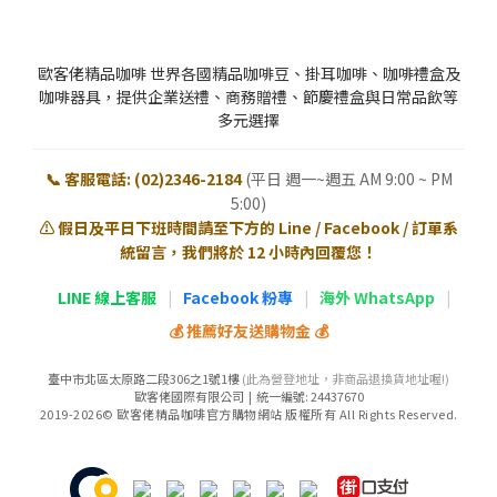
歐客佬精品咖啡 世界各國精品咖啡豆、掛耳咖啡、咖啡禮盒及
咖啡器具，提供企業送禮、商務贈禮、節慶禮盒與日常品飲等
多元選擇
📞 客服電話: (02)2346-2184
(平日 週一~週五 AM 9:00 ~ PM
5:00)
⚠️ 假日及平日下班時間請至下方的 Line / Facebook / 訂單系
統留言，我們將於 12 小時內回覆您！
LINE 線上客服
|
Facebook 粉專
|
海外 WhatsApp
|
💰 推薦好友送購物金 💰
臺中市北區太原路二段306之1號1樓
(此為營登地址，非商品退換貨地址喔!)
歐客佬國際有限公司 | 統一編號: 24437670
2019-2026© 歐客佬精品咖啡官方購物網站 版權所有 All Rights Reserved.