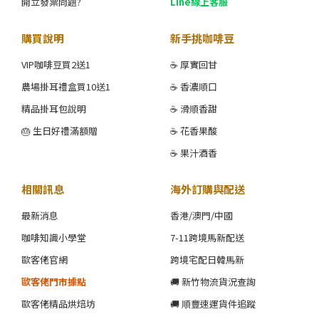
開立發票問題?
Line線上客服
購買說明
新手挑咖啡豆
VIP咖啡豆買2送1
☕ 厚實回甘
農場掛耳禮盒買10送1
☕ 香濃順口
精品掛耳包說明
☕ 滑順香甜
🎂 生日好禮滿額贈
☕ 花香果酸
☕ 果汁酒香
相關訊息
海外訂購與配送
最新消息
香港/澳門/中國
咖啡知識小學堂
7-11跨境馬新配送
歐客佬官網
跨境宅配日韓馬新
歐客佬門市據點
🚚 新竹物流貨況查詢
歐客佬精品烘焙坊
🚚 順豐速運貨件追蹤