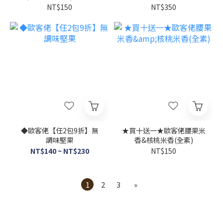
灣本島宅配
NT$150
NT$350
◆歐客佬【任2包9折】無
★買十送一★歐客佬腰果米
調味堅果
香&核桃米香(全素)
NT$140 ~ NT$230
NT$150
1
2
3
»