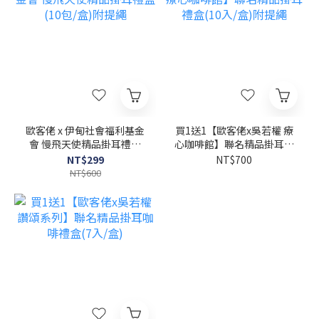
歐客佬 x 伊甸社會福利基金
買1送1【歐客佬x吳若權 療
會 慢飛天使精品掛耳禮盒
心咖啡館】聯名精品掛耳禮
(10包/盒)附提繩
盒(10入/盒)附提繩
NT$299
NT$700
NT$600