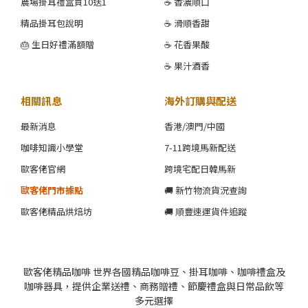
農場掛耳禮盒買10送1
☕ 香濃順口
精品掛耳包說明
☕ 滑順香甜
🎂 生日好禮滿額贈
☕ 花香果酸
☕ 果汁酒香
相關訊息
海外訂購與配送
最新消息
香港/澳門/中國
咖啡知識小學堂
7-11跨境馬新配送
歐客佬官網
跨境宅配日韓馬新
歐客佬門市據點
🚚 新竹物流貨況查詢
歐客佬精品烘焙坊
🚚 順豐速運貨件追蹤
歐客佬精品咖啡 世界各國精品咖啡豆、掛耳咖啡、咖啡禮盒及
咖啡器具，提供企業送禮、商務贈禮、節慶禮盒與日常品飲等
多元選擇