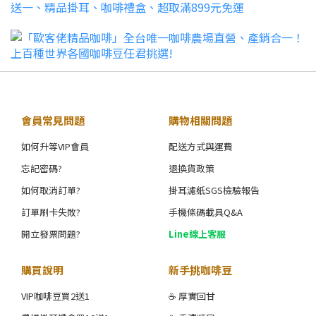
會員常見問題
購物相關問題
如何升等VIP會員
配送方式與運費
忘記密碼?
退換貨政策
如何取消訂單?
掛耳濾紙SGS檢驗報告
訂單刷卡失敗?
手機條碼載具Q&A
開立發票問題?
Line線上客服
購買說明
新手挑咖啡豆
VIP咖啡豆買2送1
☕ 厚實回甘