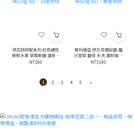
烘豆師拼配系列 紅色調性
玻利維亞 伊莎貝爾莊園 羅
新鮮水果 草莓軟糖 濾掛咖
沙里歐 藝伎 水洗 濾掛咖啡
啡(10g/包)｜白金烘焙
(10g/包)｜黃金烘焙
NT$60
NT$100
1
2
3
4
5
»