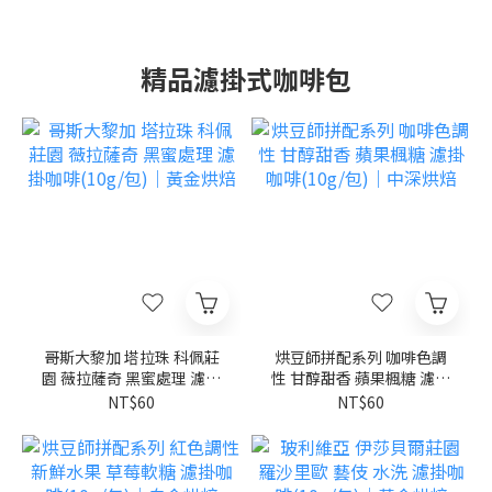
精品濾掛式咖啡包
哥斯大黎加 塔拉珠 科佩莊
烘豆師拼配系列 咖啡色調
園 薇拉薩奇 黑蜜處理 濾掛
性 甘醇甜香 蘋果楓糖 濾掛
咖啡(10g/包)｜黃金烘焙
咖啡(10g/包)｜中深烘焙
NT$60
NT$60