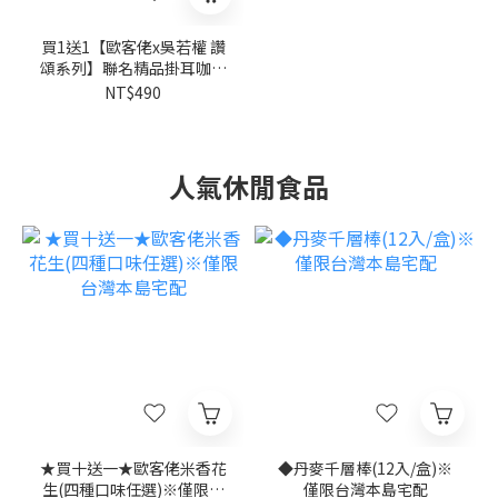
買1送1【歐客佬x吳若權 讚
頌系列】聯名精品掛耳咖啡
禮盒(7入/盒)
NT$490
人氣休閒食品
★買十送一★歐客佬米香花
◆丹麥千層棒(12入/盒)※
生(四種口味任選)※僅限台
僅限台灣本島宅配