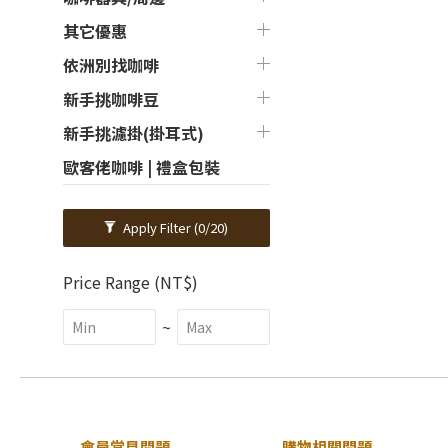
其它優惠
依洲別找咖啡
新手挑咖啡豆
新手挑濾掛(掛耳式)
歐客佬咖啡 | 禮盒包裝
Apply Filter
(0/20)
Price Range (NT$)
~
會員常見問題
購物相關問題