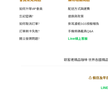
如何升等VIP會員
配送方式與運費
忘記密碼?
退換貨政策
如何取消訂單?
掛耳濾紙SGS檢驗報告
訂單刷卡失敗?
手機條碼載具Q&A
開立發票問題?
Line線上客服
歐客佬精品咖啡 世界各國精
⚠️ 假日及平
LIN