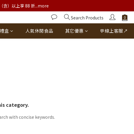
以上享 88 折...more
Search Products
禮盒
人氣休閒食品
其它優惠
💬線上客服↗
his category.
arch with concise keywords.