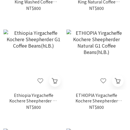
King Washed Coffee
King Natural Coffee
Beans(hLB.)
Beans(hLB.)
NT$800
NT$800
Ethiopia Yirgacheffe
ETHIOPIA Yirgacheffe
Kochere Sheepherder G1
Kochere Sheepherder
Coffee Beans(hLB.)
Natural G1 Coffee
NT$800
NT$800
Beans(hLB.)