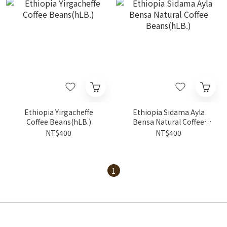
Ethiopia Yirgacheffe
Ethiopia Sidama Ayla
Coffee Beans(hLB.)
Bensa Natural Coffee
Beans(hLB.)
NT$400
NT$400
1