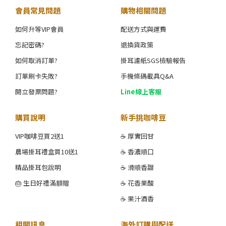
會員常見問題
購物相關問題
如何升等VIP會員
配送方式與運費
忘記密碼?
退換貨政策
如何取消訂單?
掛耳濾紙SGS檢驗報告
訂單刷卡失敗?
手機條碼載具Q&A
開立發票問題?
Line線上客服
購買說明
新手挑咖啡豆
VIP咖啡豆買2送1
☕ 厚實回甘
農場掛耳禮盒買10送1
☕ 香濃順口
精品掛耳包說明
☕ 滑順香甜
🎂 生日好禮滿額贈
☕ 花香果酸
☕ 果汁酒香
相關訊息
海外訂購與配送