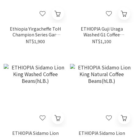
Ethiopia Yirgacheffe ToH
ETHIOPIA Guji Uraga
Champion Series Gara
Washed G1 Coffee
Agena Natural G1 Coffee
Beans(hLB.)
NT$1,900
NT$1,100
Beans(hLB.)
ETHIOPIA Sidamo Lion
ETHIOPIA Sidamo Lion