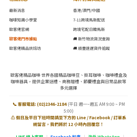
最新消息
香港/澳門/中國
咖啡知識小學堂
7-11跨境馬新配送
歐客佬官網
跨境宅配日韓馬新
歐客佬門市據點
🚚 新竹物流貨況查詢
歐客佬精品烘焙坊
🚚 順豐速運貨件追蹤
歐客佬精品咖啡 世界各國精品咖啡豆、掛耳咖啡、咖啡禮盒及
咖啡器具，提供企業送禮、商務贈禮、節慶禮盒與日常品飲等
多元選擇
📞 客服電話: (02)2346-2184
(平日 週一~週五 AM 9:00 ~ PM
5:00)
⚠️ 假日及平日下班時間請至下方的 Line / Facebook / 訂單系
統留言，我們將於 12 小時內回覆您！
LINE 線上客服
|
Facebook 粉專
|
海外 WhatsApp
|