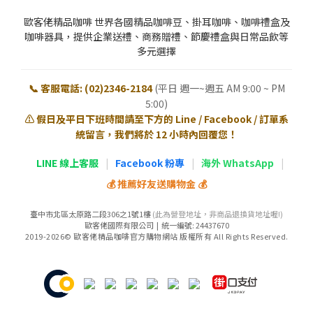
歐客佬精品咖啡 世界各國精品咖啡豆、掛耳咖啡、咖啡禮盒及
咖啡器具，提供企業送禮、商務贈禮、節慶禮盒與日常品飲等
多元選擇
📞 客服電話: (02)2346-2184
(平日 週一~週五 AM 9:00 ~ PM
5:00)
⚠️ 假日及平日下班時間請至下方的 Line / Facebook / 訂單系
統留言，我們將於 12 小時內回覆您！
LINE 線上客服
|
Facebook 粉專
|
海外 WhatsApp
|
💰 推薦好友送購物金 💰
臺中市北區太原路二段306之1號1樓
(此為營登地址，非商品退換貨地址喔!)
歐客佬國際有限公司 | 統一編號: 24437670
2019-2026© 歐客佬精品咖啡官方購物網站 版權所有 All Rights Reserved.