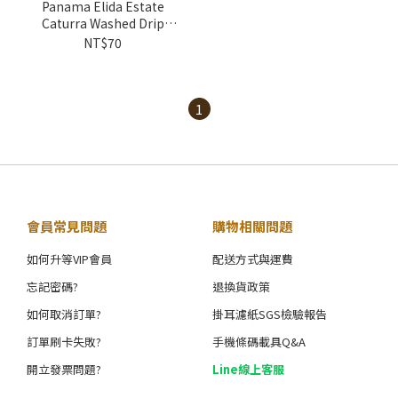
Panama Elida Estate
Caturra Washed Drip
Coffee Bags(10g)
NT$70
1
會員常見問題
購物相關問題
如何升等VIP會員
配送方式與運費
忘記密碼?
退換貨政策
如何取消訂單?
掛耳濾紙SGS檢驗報告
訂單刷卡失敗?
手機條碼載具Q&A
開立發票問題?
Line線上客服