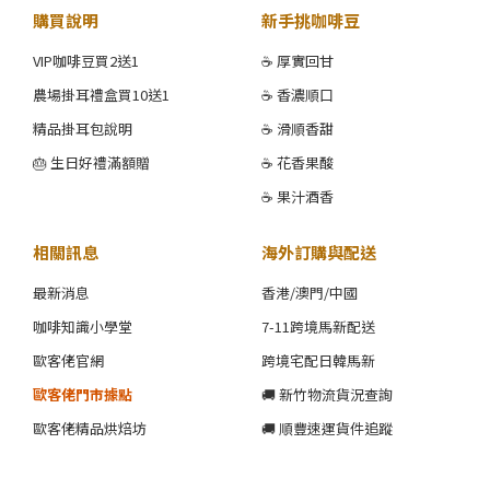
購買說明
新手挑咖啡豆
VIP咖啡豆買2送1
☕ 厚實回甘
農場掛耳禮盒買10送1
☕ 香濃順口
精品掛耳包說明
☕ 滑順香甜
🎂 生日好禮滿額贈
☕ 花香果酸
☕ 果汁酒香
相關訊息
海外訂購與配送
最新消息
香港/澳門/中國
咖啡知識小學堂
7-11跨境馬新配送
歐客佬官網
跨境宅配日韓馬新
歐客佬門市據點
🚚 新竹物流貨況查詢
歐客佬精品烘焙坊
🚚 順豐速運貨件追蹤