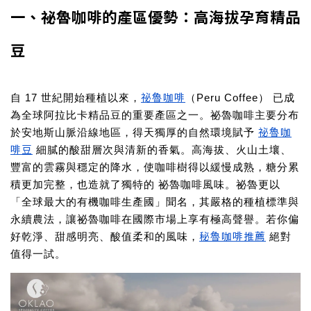
一、祕魯咖啡的產區優勢：高海拔孕育精品
豆
祕魯咖啡
自 17 世紀開始種植以來，
（Peru Coffee）
已成
為全球阿拉比卡精品豆的重要產區之一。祕魯咖啡主要分布
祕魯咖
於安地斯山脈沿線地區，得天獨厚的自然環境賦予
啡豆
細膩的酸甜層次與清新的香氣。高海拔、火山土壤、
豐富的雲霧與穩定的降水，使咖啡樹得以緩慢成熟，糖分累
積更加完整，也造就了獨特的
祕魯咖啡風味
。祕魯更以
「全球最大的有機咖啡生產國」聞名，其嚴格的種植標準與
永續農法，讓祕魯咖啡在國際市場上享有極高聲譽。若你偏
秘魯咖啡推薦
好乾淨、甜感明亮、酸值柔和的風味，
絕對
值得一試。