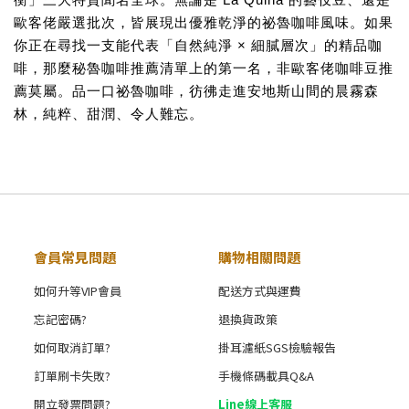
衡」三大特質聞名全球。無論是 La Quina 的藝伎豆、還是
歐客佬嚴選批次，皆展現出優雅乾淨的
祕魯咖啡風味
。如果
你正在尋找一支能代表「自然純淨 × 細膩層次」的精品咖
啡，那麼
秘魯咖啡推薦
清單上的第一名，非
歐客佬咖啡豆推
薦
莫屬。品一口祕魯咖啡，彷彿走進安地斯山間的晨霧森
林，純粹、甜潤、令人難忘。
會員常見問題
購物相關問題
如何升等VIP會員
配送方式與運費
忘記密碼?
退換貨政策
如何取消訂單?
掛耳濾紙SGS檢驗報告
訂單刷卡失敗?
手機條碼載具Q&A
開立發票問題?
Line線上客服