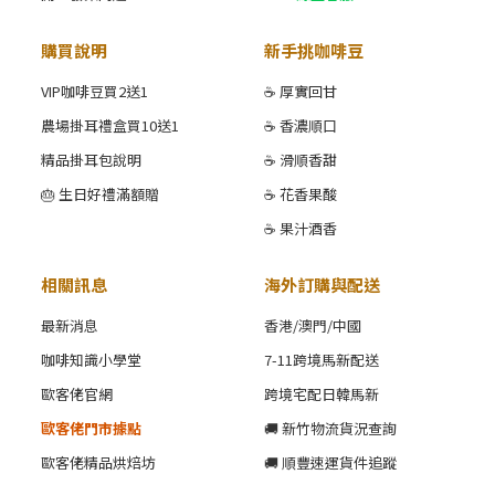
購買說明
新手挑咖啡豆
VIP咖啡豆買2送1
☕ 厚實回甘
農場掛耳禮盒買10送1
☕ 香濃順口
精品掛耳包說明
☕ 滑順香甜
🎂 生日好禮滿額贈
☕ 花香果酸
☕ 果汁酒香
相關訊息
海外訂購與配送
最新消息
香港/澳門/中國
咖啡知識小學堂
7-11跨境馬新配送
歐客佬官網
跨境宅配日韓馬新
歐客佬門市據點
🚚 新竹物流貨況查詢
歐客佬精品烘焙坊
🚚 順豐速運貨件追蹤