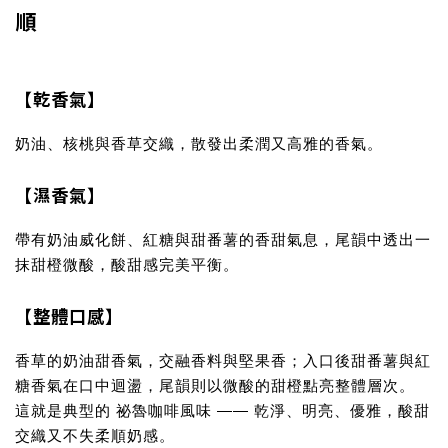
順
【乾香氣】
奶油、核桃與香草交織，散發出柔潤又高雅的香氣。
【濕香氣】
帶有奶油威化餅、紅糖與甜番薯的香甜氣息，尾韻中透出一
抹甜橙微酸，酸甜感完美平衡。
【整體口感】
香草的奶油甜香氣，交融香料與堅果香；入口後甜番薯與紅
糖香氣在口中迴盪，尾韻則以微酸的甜橙點亮整體層次。
這就是典型的
祕魯咖啡風味
—— 乾淨、明亮、優雅，酸甜
交織又不失柔順奶感。