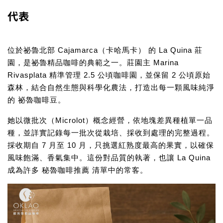
代表
位於祕魯北部
Cajamarca（卡哈馬卡）
的
La Quina 莊
園
，是祕魯精品咖啡的典範之一。莊園主 Marina
Rivasplata 精準管理 2.5 公頃咖啡園，並保留 2 公頃原始
森林，結合自然生態與科學化農法，打造出每一顆風味純淨
的
祕魯咖啡豆
。
她以微批次（Microlot）概念經營，依地塊差異種植單一品
種，並詳實記錄每一批次從栽培、採收到處理的完整過程。
採收期自 7 月至 10 月，只挑選紅熟度最高的果實，以確保
風味飽滿、香氣集中。這份對品質的執著，也讓 La Quina
成為許多
秘魯咖啡推薦
清單中的常客。