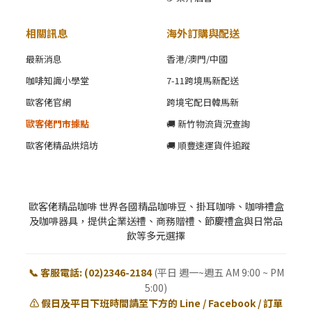
相關訊息
海外訂購與配送
最新消息
香港/澳門/中國
咖啡知識小學堂
7-11跨境馬新配送
歐客佬官網
跨境宅配日韓馬新
歐客佬門市據點
🚚 新竹物流貨況查詢
歐客佬精品烘焙坊
🚚 順豐速運貨件追蹤
歐客佬精品咖啡 世界各國精品咖啡豆、掛耳咖啡、咖啡禮盒
及咖啡器具，提供企業送禮、商務贈禮、節慶禮盒與日常品
飲等多元選擇
📞 客服電話: (02)2346-2184
(平日 週一~週五 AM 9:00 ~ PM
5:00)
⚠️ 假日及平日下班時間請至下方的 Line / Facebook / 訂單