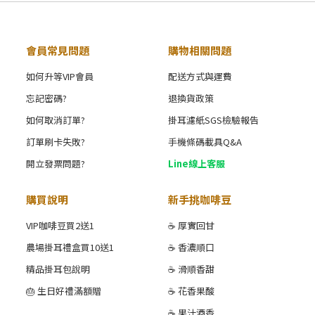
會員常見問題
購物相關問題
如何升等VIP會員
配送方式與運費
忘記密碼?
退換貨政策
如何取消訂單?
掛耳濾紙SGS檢驗報告
訂單刷卡失敗?
手機條碼載具Q&A
開立發票問題?
Line線上客服
購買說明
新手挑咖啡豆
VIP咖啡豆買2送1
☕ 厚實回甘
農場掛耳禮盒買10送1
☕ 香濃順口
精品掛耳包說明
☕ 滑順香甜
🎂 生日好禮滿額贈
☕ 花香果酸
☕ 果汁酒香