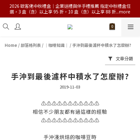
2026 歐客佬中秋禮盒｜企業送禮與伴手禮推薦 指定中秋禮盒任
選，3 盒（含）以上享 95 折，10 盒（含）以上享 88 折...more
Home
/
部落格列表
/
｜咖啡知識｜
/
手沖到最後濾杯中積水了怎麼辦?
文章分類
手沖到最後濾杯中積水了怎麼辦?
2019-11-03
⚠
⚠
⚠
⚠
⚠
⚠
⚠
⚠
⚠
⚠
⚠
相信不少朋友都有過這樣的經驗
⚠
⚠
⚠
⚠
⚠
⚠
⚠
⚠
⚠
⚠
⚠
手沖淺烘焙的咖啡豆時