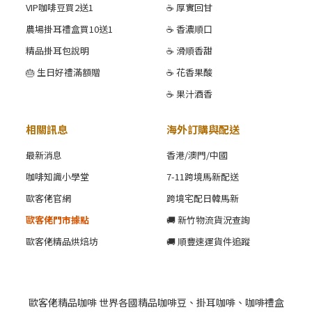
VIP咖啡豆買2送1
☕ 厚實回甘
農場掛耳禮盒買10送1
☕ 香濃順口
精品掛耳包說明
☕ 滑順香甜
🎂 生日好禮滿額贈
☕ 花香果酸
☕ 果汁酒香
相關訊息
海外訂購與配送
最新消息
香港/澳門/中國
咖啡知識小學堂
7-11跨境馬新配送
歐客佬官網
跨境宅配日韓馬新
歐客佬門市據點
🚚 新竹物流貨況查詢
歐客佬精品烘焙坊
🚚 順豐速運貨件追蹤
歐客佬精品咖啡 世界各國精品咖啡豆、掛耳咖啡、咖啡禮盒