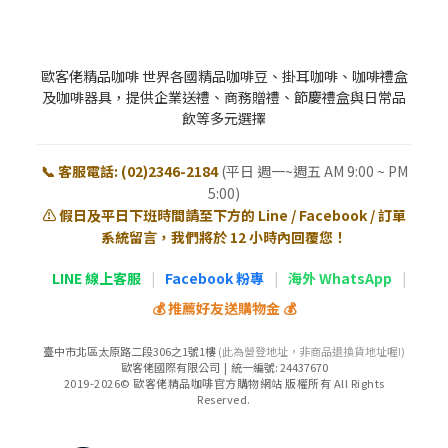
歐客佬精品咖啡 世界各國精品咖啡豆、掛耳咖啡、咖啡禮盒
及咖啡器具，提供企業送禮、商務贈禮、節慶禮盒與日常品
飲等多元選擇
📞 客服電話: (02)2346-2184
(平日 週一~週五 AM 9:00 ~ PM
5:00)
⚠️ 假日及平日下班時間請至下方的 Line / Facebook / 訂單
系統留言，我們將於 12 小時內回覆您！
LINE 線上客服
|
Facebook 粉專
|
海外 WhatsApp
|
💰 推薦好友送購物金 💰
臺中市北區太原路二段306之1號1樓
(此為營登地址，非商品退換貨地址喔!)
歐客佬國際有限公司 | 統一編號: 24437670
2019-2026© 歐客佬精品咖啡官方購物網站 版權所有 All Rights
Reserved.