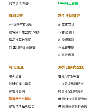
開立發票問題?
Line線上客服
購買說明
新手挑咖啡豆
VIP咖啡豆買2送1
☕ 厚實回甘
農場掛耳禮盒買10送1
☕ 香濃順口
精品掛耳包說明
☕ 滑順香甜
🎂 生日好禮滿額贈
☕ 花香果酸
☕ 果汁酒香
相關訊息
海外訂購與配送
最新消息
香港/澳門/中國
咖啡知識小學堂
7-11跨境馬新配送
歐客佬官網
跨境宅配日韓馬新
歐客佬門市據點
🚚 新竹物流貨況查詢
歐客佬精品烘焙坊
🚚 順豐速運貨件追蹤