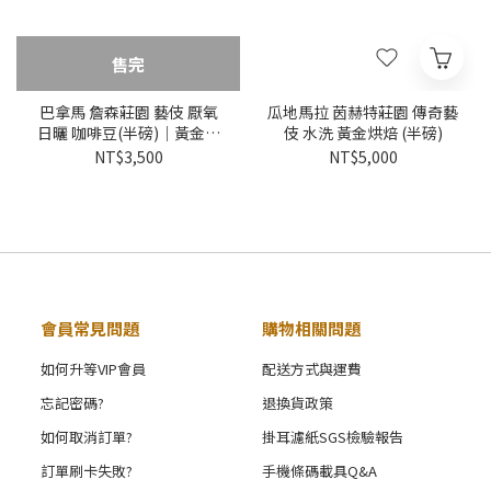
售完
巴拿馬 詹森莊園 藝伎 厭氧
瓜地馬拉 茵赫特莊園 傳奇藝
日曬 咖啡豆(半磅)｜黃金烘
伎 水洗 黃金烘焙 (半磅)
焙
NT$3,500
NT$5,000
會員常見問題
購物相關問題
如何升等VIP會員
配送方式與運費
忘記密碼?
退換貨政策
如何取消訂單?
掛耳濾紙SGS檢驗報告
訂單刷卡失敗?
手機條碼載具Q&A