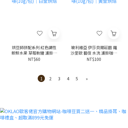
烘豆師拼配系列 紅色調性
玻利維亞 伊莎貝爾莊園 羅
新鮮水果 草莓軟糖 濾掛咖
沙里歐 藝伎 水洗 濾掛咖啡
啡(10g/包)｜白金烘焙
(10g/包)｜黃金烘焙
NT$60
NT$100
1
2
3
4
5
»