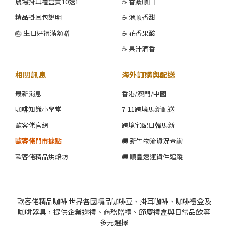
農場掛耳禮盒買10送1
☕ 香濃順口
精品掛耳包說明
☕ 滑順香甜
🎂 生日好禮滿額贈
☕ 花香果酸
☕ 果汁酒香
相關訊息
海外訂購與配送
最新消息
香港/澳門/中國
咖啡知識小學堂
7-11跨境馬新配送
歐客佬官網
跨境宅配日韓馬新
歐客佬門市據點
🚚 新竹物流貨況查詢
歐客佬精品烘焙坊
🚚 順豐速運貨件追蹤
歐客佬精品咖啡 世界各國精品咖啡豆、掛耳咖啡、咖啡禮盒及
咖啡器具，提供企業送禮、商務贈禮、節慶禮盒與日常品飲等
多元選擇