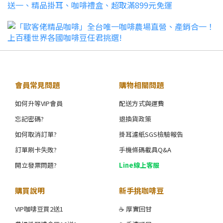
會員常見問題
購物相關問題
如何升等VIP會員
配送方式與運費
忘記密碼?
退換貨政策
如何取消訂單?
掛耳濾紙SGS檢驗報告
訂單刷卡失敗?
手機條碼載具Q&A
開立發票問題?
Line線上客服
購買說明
新手挑咖啡豆
VIP咖啡豆買2送1
☕ 厚實回甘