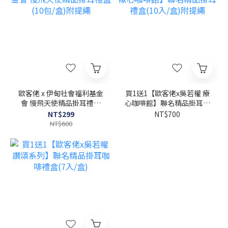
歐客佬 x 伊甸社會福利基金
買1送1【歐客佬x吳若權 療
會 慢飛天使精品掛耳禮盒
心咖啡館】聯名精品掛耳禮
(10包/盒)附提繩
盒(10入/盒)附提繩
NT$299
NT$700
NT$600