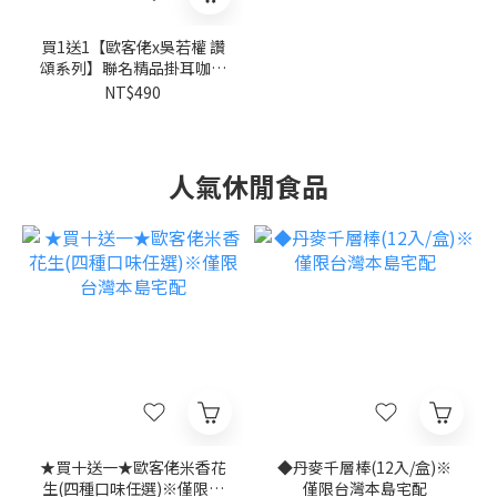
買1送1【歐客佬x吳若權 讚
頌系列】聯名精品掛耳咖啡
禮盒(7入/盒)
NT$490
人氣休閒食品
★買十送一★歐客佬米香花
◆丹麥千層棒(12入/盒)※
生(四種口味任選)※僅限台
僅限台灣本島宅配