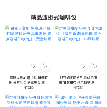
精品濾掛式咖啡包
哥斯大黎加 塔拉珠 科佩莊
烘豆師拼配系列 咖啡色調
園 薇拉薩奇 黑蜜處理 濾掛
性 甘醇甜香 蘋果楓糖 濾掛
咖啡(10g/包)｜黃金烘焙
咖啡(10g/包)｜中深烘焙
NT$60
NT$60