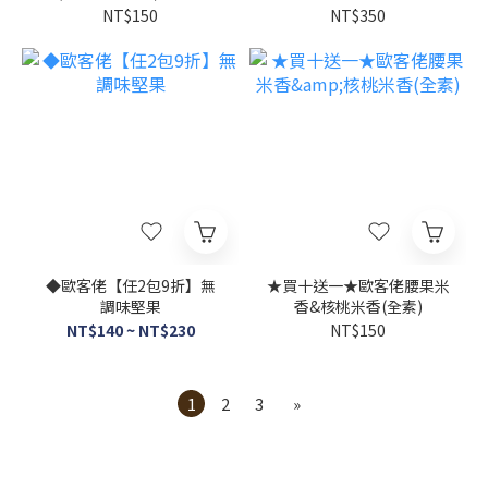
灣本島宅配
NT$150
NT$350
◆歐客佬【任2包9折】無
★買十送一★歐客佬腰果米
調味堅果
香&核桃米香(全素)
NT$140 ~ NT$230
NT$150
1
2
3
»