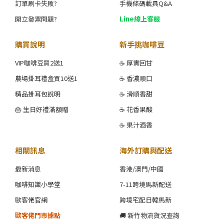
訂單刷卡失敗?
手機條碼載具Q&A
開立發票問題?
Line線上客服
購買說明
新手挑咖啡豆
VIP咖啡豆買2送1
☕ 厚實回甘
農場掛耳禮盒買10送1
☕ 香濃順口
精品掛耳包說明
☕ 滑順香甜
🎂 生日好禮滿額贈
☕ 花香果酸
☕ 果汁酒香
相關訊息
海外訂購與配送
最新消息
香港/澳門/中國
咖啡知識小學堂
7-11跨境馬新配送
歐客佬官網
跨境宅配日韓馬新
歐客佬門市據點
🚚 新竹物流貨況查詢