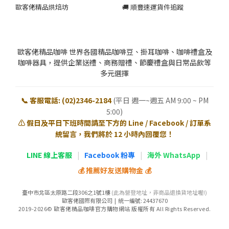
歐客佬精品烘焙坊
🚚 順豐速運貨件追蹤
歐客佬精品咖啡 世界各國精品咖啡豆、掛耳咖啡、咖啡禮盒及
咖啡器具，提供企業送禮、商務贈禮、節慶禮盒與日常品飲等
多元選擇
📞 客服電話: (02)2346-2184
(平日 週一~週五 AM 9:00 ~ PM
5:00)
⚠️ 假日及平日下班時間請至下方的 Line / Facebook / 訂單系
統留言，我們將於 12 小時內回覆您！
LINE 線上客服
|
Facebook 粉專
|
海外 WhatsApp
|
💰 推薦好友送購物金 💰
臺中市北區太原路二段306之1號1樓
(此為營登地址，非商品退換貨地址喔!)
歐客佬國際有限公司 | 統一編號: 24437670
2019-2026© 歐客佬精品咖啡官方購物網站 版權所有 All Rights Reserved.