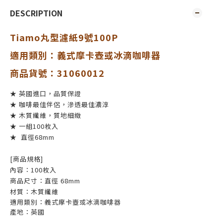
DESCRIPTION
Tiamo丸型濾紙9號100P
適用類別：義式摩卡壺或冰滴咖啡器
商品貨號：31060012
★ 英國進口，品質保證
★ 咖啡最佳伴侶，滲透最佳濃淳
★ 木質纖維，質地細緻
★ 一組100枚入
★ 直徑68mm
[商品規格]
內容：100枚入
商品尺寸：直徑 68mm
材質：木質纖維
適用類別：義式摩卡壺或冰滴咖啡器
產地：英國