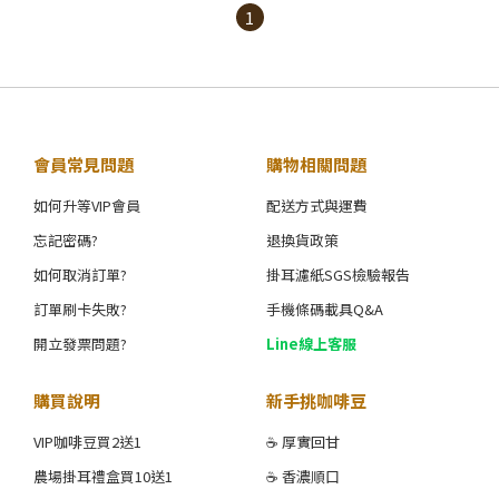
1
會員常見問題
購物相關問題
如何升等VIP會員
配送方式與運費
忘記密碼?
退換貨政策
如何取消訂單?
掛耳濾紙SGS檢驗報告
訂單刷卡失敗?
手機條碼載具Q&A
開立發票問題?
Line線上客服
購買說明
新手挑咖啡豆
VIP咖啡豆買2送1
☕ 厚實回甘
農場掛耳禮盒買10送1
☕ 香濃順口