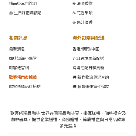
精品掛耳包說明
☕ 滑順香甜
🎂 生日好禮滿額贈
☕ 花香果酸
☕ 果汁酒香
相關訊息
海外訂購與配送
最新消息
香港/澳門/中國
咖啡知識小學堂
7-11跨境馬新配送
歐客佬官網
跨境宅配日韓馬新
歐客佬門市據點
🚚 新竹物流貨況查詢
歐客佬精品烘焙坊
🚚 順豐速運貨件追蹤
歐客佬精品咖啡 世界各國精品咖啡豆、掛耳咖啡、咖啡禮盒及
咖啡器具，提供企業送禮、商務贈禮、節慶禮盒與日常品飲等
多元選擇