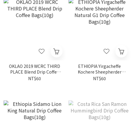
OKLAO 2019 WCRC THIRD
ETHIOPIA Yirgacheffe
PLACE Blend Drip Coffee
Kochere Sheepherder
Bags(10g)
Natural G1 Drip Coffee
NT$60
NT$60
Bags(10g)