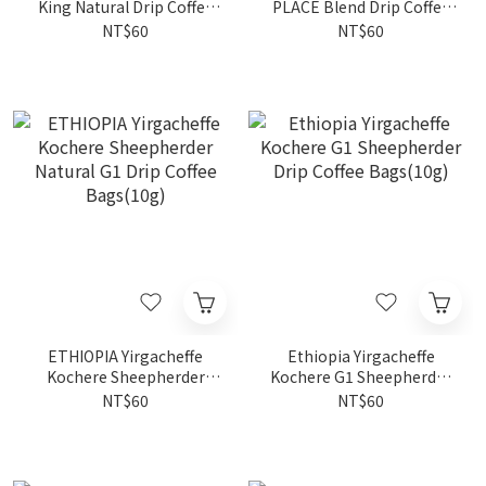
King Natural Drip Coffee
PLACE Blend Drip Coffee
Bags(10g)
Bags(10g)
NT$60
NT$60
ETHIOPIA Yirgacheffe
Ethiopia Yirgacheffe
Kochere Sheepherder
Kochere G1 Sheepherder
Natural G1 Drip Coffee
Drip Coffee Bags(10g)
NT$60
NT$60
Bags(10g)