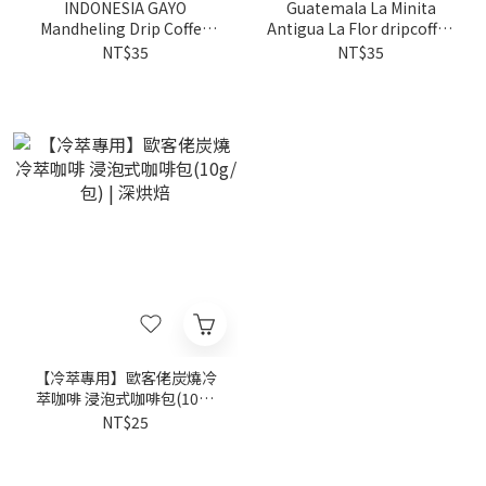
INDONESIA GAYO
Guatemala La Minita
Mandheling Drip Coffee
Antigua La Flor dripcoffee
Bags(10g)
Drip Coffee Bags(10g)
NT$35
NT$35
【冷萃專用】歐客佬炭燒冷
萃咖啡 浸泡式咖啡包(10g/
包) | 深烘焙
NT$25