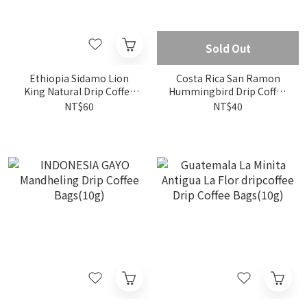
Sold Out
Ethiopia Sidamo Lion
Costa Rica San Ramon
King Natural Drip Coffee
Hummingbird Drip Coffee
Bags(10g)
Bags(10g)
NT$60
NT$40