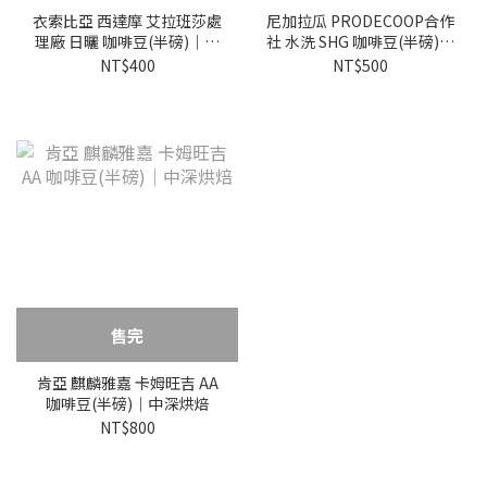
衣索比亞 西達摩 艾拉班莎處
尼加拉瓜 PRODECOOP合作
理廠 日曬 咖啡豆(半磅)｜中
社 水洗 SHG 咖啡豆(半磅)｜
深烘焙
白金烘焙
NT$400
NT$500
售完
肯亞 麒麟雅嘉 卡姆旺吉 AA
咖啡豆(半磅)｜中深烘焙
NT$800