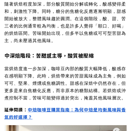
隨著烘焙程度加深，部分酸質開始分解或轉化，酸感變得柔
和，刺激性下降。同時，糖分的焦糖化反應逐漸明顯，甜感
開始被放大，整體風味趨於圓潤。在這個階段，酸、甜、苦
三者的比例通常較為均衡，也是許多人覺得「順口、好喝」
的烘焙區間。苦味開始出現，但多半以焦糖或可可型苦甜為
主，尚未壓過其他風味。
中深焙階段：苦甜感主導，酸質被壓縮
當烘焙度進一步加深，咖啡豆內部的酸質大幅降低，酸感存
在感明顯下降。此時，烘焙帶來的苦甜風味成為主角，例如
可可、堅果、煙燻或焦糖調性。甜感在深焙中仍然存在，但
更多是來自焦糖化反應，而非原本的糖類結構。若烘焙或沖
煮控制不當，苦味可能變得過於突出，掩蓋其他風味層次。
延伸閱讀：
中焙咖啡豆購買指南：為何中焙是均衡風味與香
氣的好選擇？