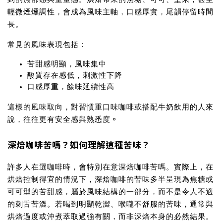
輕微煙燻調性，會成為風味主軸，口感厚實，尾韻停留時間
長。
常見的風味表現包括：
苦甜感明顯，風味集中
酸質存在感低，刺激性下降
口感厚重，餘味延續性高
這樣的風味取向，對習慣重口味咖啡或搭配牛奶飲用的人來
。
說，往往更有安全感與熟悉度
深焙咖啡苦嗎？如何理解這種苦味？
許多人在選咖啡時，會特別在意
深焙咖啡苦嗎
。實際上，在
烘焙控制得宜的情況下，深焙咖啡的苦味多半呈現為焦糖或
可可型的苦甜感，屬於風味結構的一部分，而不是令人不適
的刺舌苦澀。若喝到明顯乾澀、喉嚨不舒服的苦味，通常與
烘焙過度或沖煮萃取過強有關，而非深焙本身的必然結果。