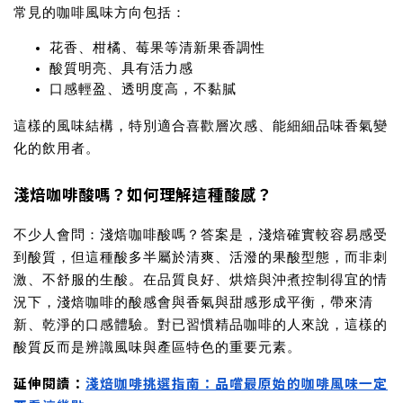
常見的
咖啡風味方向
包括：
花香、柑橘、莓果等清新果香調性
酸質明亮、具有活力感
口感輕盈、透明度高，不黏膩
這樣的風味結構，特別適合喜歡層次感、能細細品味香氣變
化的飲用者。
淺焙咖啡酸嗎？如何理解這種酸感？
不少人會問：
淺焙咖啡酸嗎？
答案是，淺焙確實較容易感受
到酸質，但這種酸多半屬於清爽、活潑的果酸型態，而非刺
激、不舒服的生酸。在品質良好、烘焙與沖煮控制得宜的情
況下，淺焙咖啡的酸感會與香氣與甜感形成平衡，帶來清
新、乾淨的口感體驗。對已習慣精品咖啡的人來說，這樣的
酸質反而是辨識風味與產區特色的重要元素。
延伸閱讀：
淺焙咖啡挑選指南：品嚐最原始的咖啡風味一定