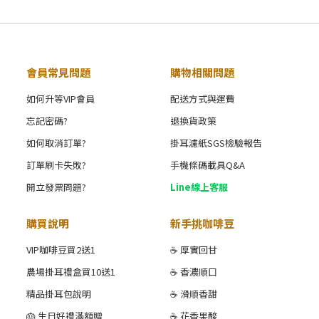
會員常見問題
購物相關問題
如何升等VIP會員
配送方式與運費
忘記密碼?
退換貨政策
如何取消訂單?
掛耳濾紙SGS檢驗報告
訂單刷卡失敗?
手機條碼載具Q&A
開立發票問題?
Line線上客服
購買說明
新手挑咖啡豆
VIP咖啡豆買2送1
☕ 厚實回甘
農場掛耳禮盒買10送1
☕ 香濃順口
精品掛耳包說明
☕ 滑順香甜
🎂 生日好禮滿額贈
☕ 花香果酸