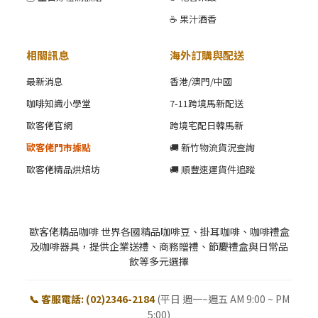
☕ 果汁酒香
相關訊息
海外訂購與配送
最新消息
香港/澳門/中國
咖啡知識小學堂
7-11跨境馬新配送
歐客佬官網
跨境宅配日韓馬新
歐客佬門市據點
🚚 新竹物流貨況查詢
歐客佬精品烘焙坊
🚚 順豐速運貨件追蹤
歐客佬精品咖啡 世界各國精品咖啡豆、掛耳咖啡、咖啡禮盒
及咖啡器具，提供企業送禮、商務贈禮、節慶禮盒與日常品
飲等多元選擇
📞 客服電話: (02)2346-2184
(平日 週一~週五 AM 9:00 ~ PM
5:00)