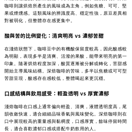
咖啡則讓烘焙所產生的風味成為主角，例如焦糖、可可、堅
果或煙燻感。這類風味的辨識度高、穩定性強，原豆差異相
對被弱化，但整體存在感更集中。
酸與苦的比例變化：清爽明亮 vs 濃郁苦甜
在淺焙狀態下，咖啡豆中的有機酸保留度較高，因此酸感較
為明顯，表現多半是清爽、活潑的果酸，能帶來明亮的第一
印象。隨著烘焙程度加深，酸質逐漸被分解或轉化，苦甜感
開始主導風味結構。深焙咖啡的苦味，多半以焦糖或可可型
苦甜呈現，酸感存在感較低，整體喝起來更沉穩。
口感結構與飲用感受：輕盈透明 vs 厚實濃郁
淺焙咖啡在口感上通常偏向輕盈、清爽，液體透明度高，尾
韻收斂快速，適合細細品味香氣與風味變化。深焙咖啡則在
口中展現較高的重量感與黏稠度，口感厚實，餘味停留時間
長，適合喜歡濃郁口感或搭配牛奶飲用的人。