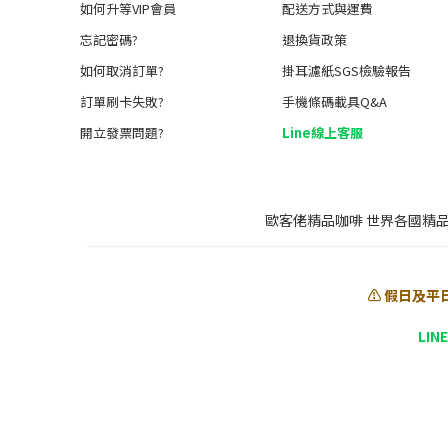
如何升等VIP會員
配送方式與運費
忘記密碼?
退換貨政策
如何取消訂單?
掛耳濾紙SGS檢驗報告
訂單刷卡失敗?
手機條碼載具Q&A
開立發票問題?
Line線上客服
歐客佬精品咖啡 世界各國精
⚠️ 假日及平
LIN