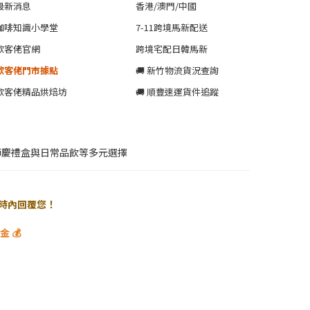
最新消息
香港/澳門/中國
咖啡知識小學堂
7-11跨境馬新配送
歐客佬官網
跨境宅配日韓馬新
歐客佬門市據點
🚚 新竹物流貨況查詢
歐客佬精品烘焙坊
🚚 順豐速運貨件追蹤
節慶禮盒與日常品飲等多元選擇
 小時內回覆您！
 💰