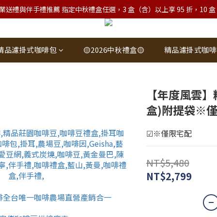
業送禮與伴手禮推薦 指定中秋禮盒任選，3 盒（含）以上享 95 折，10 盒（含）
精品濾掛式咖啡包
🟡2026中秋禮盒🟡
精品濾掛式咖啡
【年度風雲】精
盒)附提袋※
☑※僅限宅配
NT$5,480
NT$2,799