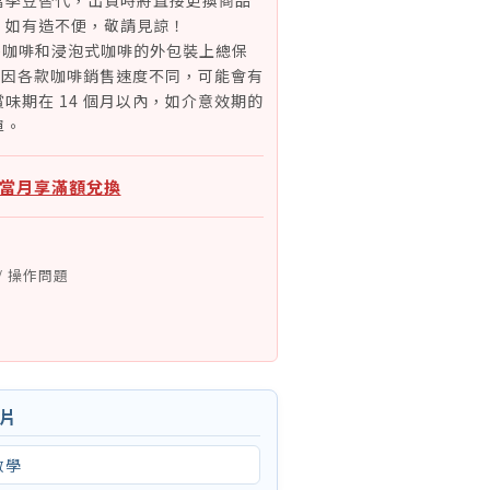
當季豆替代，出貨時將直接更換商品
，如有造不便，敬請見諒！
)咖啡和浸泡式咖啡的外包裝上總保
月。因各款咖啡銷售速度不同，可能會有
味期在 14 個月以內，如介意效期的
單。
：當月享滿額兌換
/ 操作問題
影片
教學