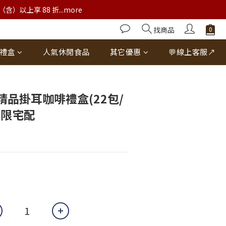
以上享 88 折...more
找商品
禮盒
人氣休閒食品
其它優惠
💬線上客服↗
立即購買
品掛耳咖啡禮盒(22包/
僅限宅配