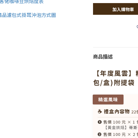
加入購物車
商品描述
【年度風雲】
包/盒)附提袋
精選風味
☕ 禮盒內容物
22
❶
售價 100 元 × 1 
【黃金烘焙】哥斯
❷
售價 100 元 × 2 