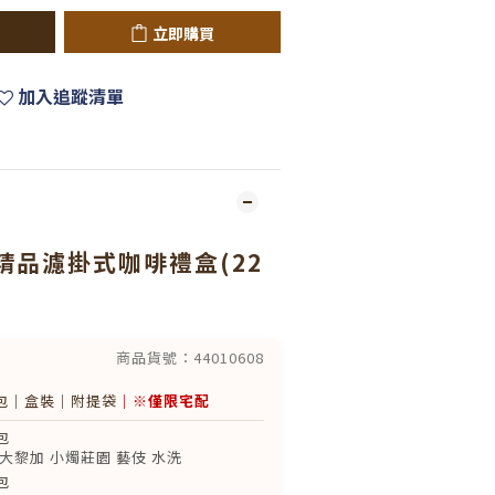
立即購買
加入追蹤清單
精品濾掛式咖啡禮盒(22
商品貨號：44010608
包｜盒裝｜附提袋
｜※僅限宅配
包
大黎加 小燭莊園 藝伎 水洗
包