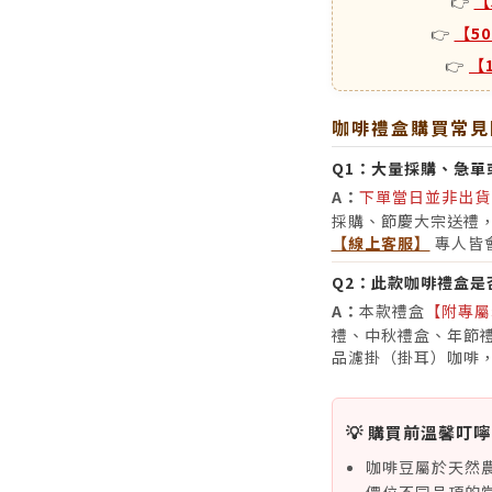
👉
【
👉
【5
👉
【
咖啡禮盒購買常見
Q1：
大量採購、急單
A：
下單當日並非出貨
採購、節慶大宗送禮
【線上客服】
專人皆
Q2：
此款咖啡禮盒是
A：
本款禮盒
【附專屬
禮、中秋禮盒、年節禮
品濾掛（掛耳）咖啡
💡 購買前溫馨叮嚀
咖啡豆屬於天然