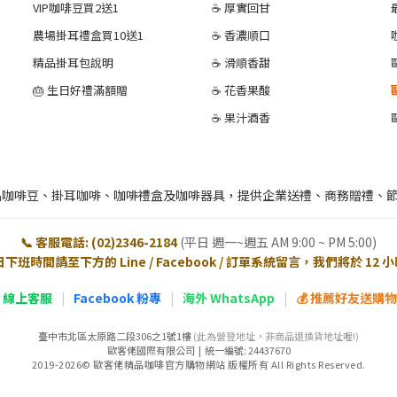
VIP咖啡豆買2送1
☕ 厚實回甘
農場掛耳禮盒買10送1
☕ 香濃順口
精品掛耳包說明
☕ 滑順香甜
🎂 生日好禮滿額贈
☕ 花香果酸
☕ 果汁酒香
品咖啡豆、掛耳咖啡、咖啡禮盒及咖啡器具，提供企業送禮、商務贈禮、
📞 客服電話: (02)2346-2184
(平日 週一~週五 AM 9:00 ~ PM 5:00)
日下班時間請至下方的 Line / Facebook / 訂單系統留言，我們將於 12
E 線上客服
|
Facebook 粉專
|
海外 WhatsApp
|
💰 推薦好友送購物金
臺中市北區太原路二段306之1號1樓
(此為營登地址，非商品退換貨地址喔!)
歐客佬國際有限公司 | 統一編號: 24437670
2019-2026© 歐客佬精品咖啡官方購物網站 版權所有 All Rights Reserved.