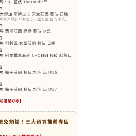
0+ 藝伎 Thermolic™
包
黎加 耶穌之心 天堂莊園 藝伎 日曬
，原哥斯大黎加 耶穌之心 天堂莊園 藝伎 水洗 ）
包
 翡翠莊園 綠標 藝伎 水洗
包
 科特瓦 女巫莊園 藝伎 日曬
包
 阿爾鐵里莊園 CHOMBI 藝伎 厭氧日
包
驢子莊園 藝伎 水洗 Lot#16
包
驢子莊園 藝伎 水洗 Lot#17
前溫馨叮嚀】
送禮免煩惱！三大預算推薦專區