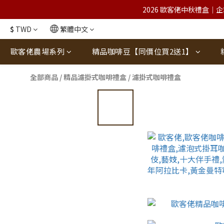
2026 歐客佬中秋禮盒｜企
$
TWD
繁體中文
歐客佬農場系列
精品咖啡豆【同價位買2送1】
全部商品
/
精品濾掛式咖啡禮盒
/
濾掛式咖啡禮盒