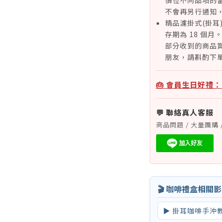
價位不同品項的
不會再另行通知
精品濾掛式(掛耳
存期為 18 個
部分收到的商品賞
朋友，請斟酌下
🎂 會員生日好禮
💬 聯絡真人客服
商品問題 / 大量團購 
🎬 咖啡禮盒相關
▶ 掛耳咖啡手沖