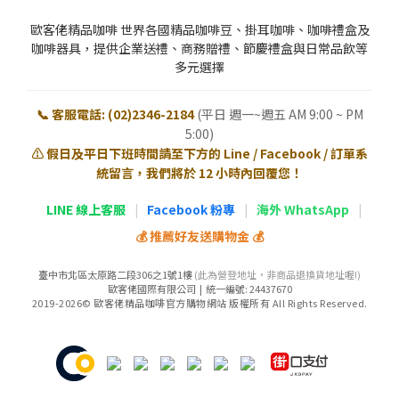
歐客佬精品咖啡 世界各國精品咖啡豆、掛耳咖啡、咖啡禮盒及
咖啡器具，提供企業送禮、商務贈禮、節慶禮盒與日常品飲等
多元選擇
📞 客服電話: (02)2346-2184
(平日 週一~週五 AM 9:00 ~ PM
5:00)
⚠️ 假日及平日下班時間請至下方的 Line / Facebook / 訂單系
統留言，我們將於 12 小時內回覆您！
LINE 線上客服
|
Facebook 粉專
|
海外 WhatsApp
|
💰 推薦好友送購物金 💰
臺中市北區太原路二段306之1號1樓
(此為營登地址，非商品退換貨地址喔!)
歐客佬國際有限公司 | 統一編號: 24437670
2019-2026© 歐客佬精品咖啡官方購物網站 版權所有 All Rights Reserved.