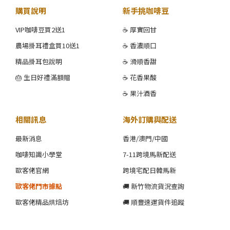
購買說明
新手挑咖啡豆
VIP咖啡豆買2送1
☕ 厚實回甘
農場掛耳禮盒買10送1
☕ 香濃順口
精品掛耳包說明
☕ 滑順香甜
🎂 生日好禮滿額贈
☕ 花香果酸
☕ 果汁酒香
相關訊息
海外訂購與配送
最新消息
香港/澳門/中國
咖啡知識小學堂
7-11跨境馬新配送
歐客佬官網
跨境宅配日韓馬新
歐客佬門市據點
🚚 新竹物流貨況查詢
歐客佬精品烘焙坊
🚚 順豐速運貨件追蹤