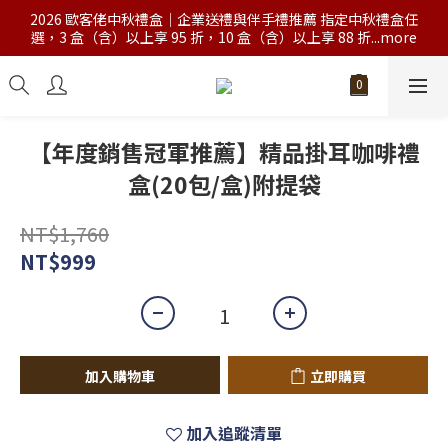
2026 歐客佬中秋禮盒｜企業送禮與伴手禮推薦 指定中秋禮盒任
選，3 盒（含）以上享 95 折，10 盒（含）以上享 88 折...more
【年度銷售冠軍推薦】精品掛耳咖啡禮
盒(20包/盒)附提袋
NT$1,760
NT$999
加入購物車
立即購買
加入追蹤清單