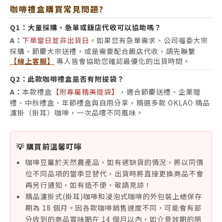
咖啡禮盒購買常見問題?
Q1：
大量採購、急單或飯店代收可以協助嗎？
A：
下單當日並非出貨日
。如果您有急單需求、公司福委大宗
採購、節慶大宗送禮，或是需要配合飯店代收，請先聯繫
【線上客服】
專人皆會協助您確認最優化的出貨時間。
Q2：
此款咖啡禮盒是否有附提袋？
A：
本款禮盒
【附專屬精美提袋】
，適合節慶送禮、企業贈
禮、中秋禮盒、年節禮盒與自用分享，精選多款 OKLAO 精品
濾掛（掛耳）咖啡，一次品嚐不同風味。
💡 購買前溫馨叮嚀
咖啡豆屬於天然農產品，如有遇缺貨的情況，將以同價
位不同品項的當季豆替代，出貨時將直接更換商品不會
再另行通知，如有造不便，敬請見諒！
精品濾掛式(掛耳)咖啡和浸泡式咖啡的外包裝上總保存
期為 18 個月。因各款咖啡銷售速度不同，可能會有部
分收到的商品賞味期在 14 個月以內，如介意效期的朋