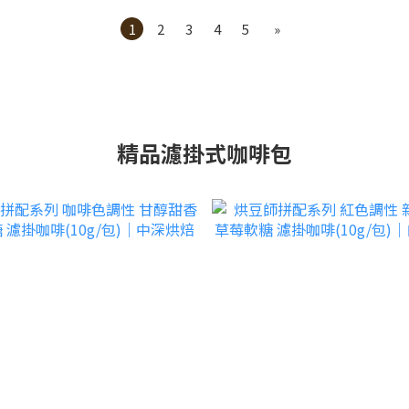
1
2
3
4
5
»
精品濾掛式咖啡包