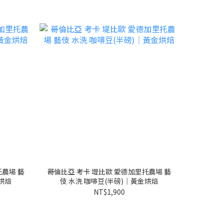
托農場 藝
哥倫比亞 考卡 堤比歐 愛德加里托農場 藝
烘焙
伎 水洗 咖啡豆(半磅)｜黃金烘焙
NT$1,900