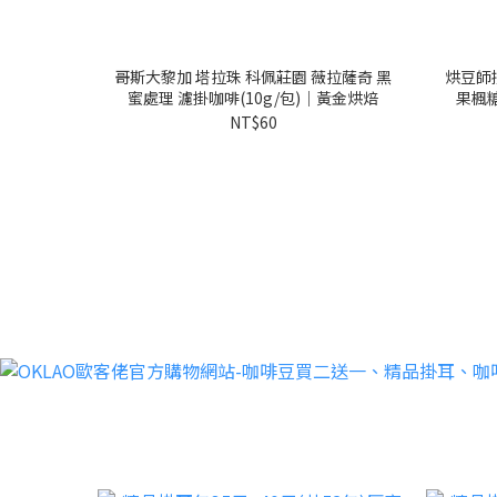
哥斯大黎加 塔拉珠 科佩莊園 薇拉薩奇 黑
烘豆師
蜜處理 濾掛咖啡(10g/包)｜黃金烘焙
果楓糖
NT$60