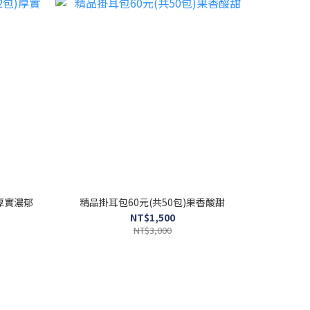
)厚實濃郁
精品掛耳包60元(共50包)果香酸甜
NT$1,500
NT$3,000