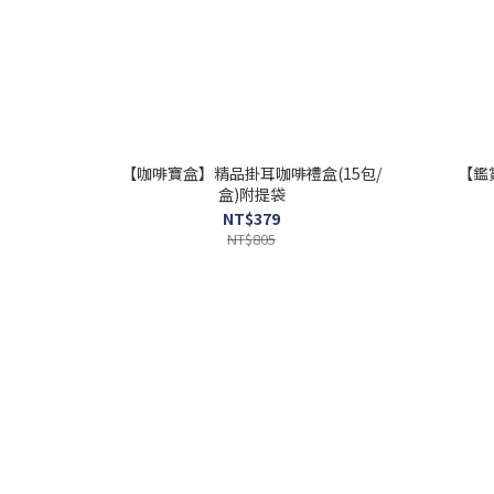
【咖啡寶盒】精品掛耳咖啡禮盒(15包/
【鑑
盒)附提袋
NT$379
NT$805