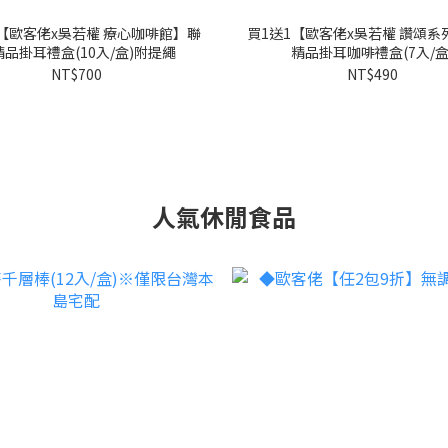
1【歐客佬x吳若權 療心咖啡館】聯
買1送1【歐客佬x吳若權 讚頌系
品掛耳禮盒(10入/盒)附提繩
精品掛耳咖啡禮盒(7入/盒
NT$700
NT$490
人氣休閒食品