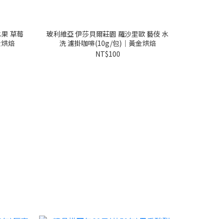
果 草莓
玻利維亞 伊莎貝爾莊園 羅沙里歐 藝伎 水
金烘焙
洗 濾掛咖啡(10g/包)｜黃金烘焙
NT$100