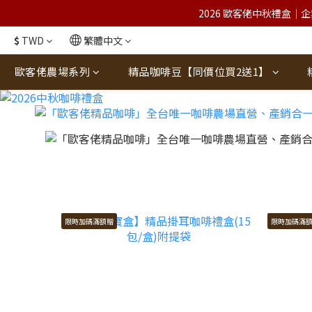
2026 歐客佬中秋禮盒｜企
$
TWD
繁體中文
歐客佬農場系列
精品咖啡豆【同價位買2送1】
限時加碼滿額贈
限時加碼滿