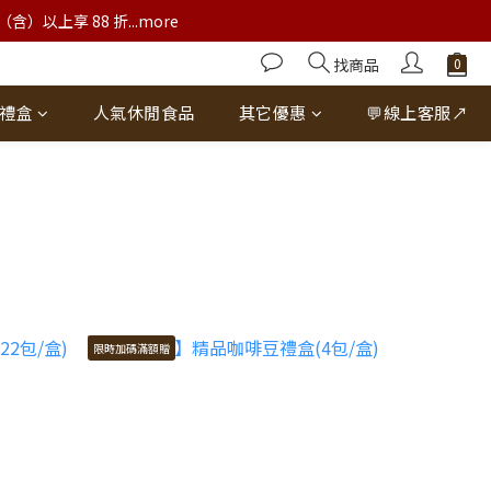
以上享 88 折...more
找商品
禮盒
人氣休閒食品
其它優惠
💬線上客服↗
限時加碼滿額贈