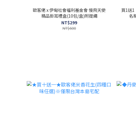
歐客佬 x 伊甸社會福利基金會 慢飛天使
買1送
精品掛耳禮盒(10包/盒)附提繩
名精
NT$299
NT$600