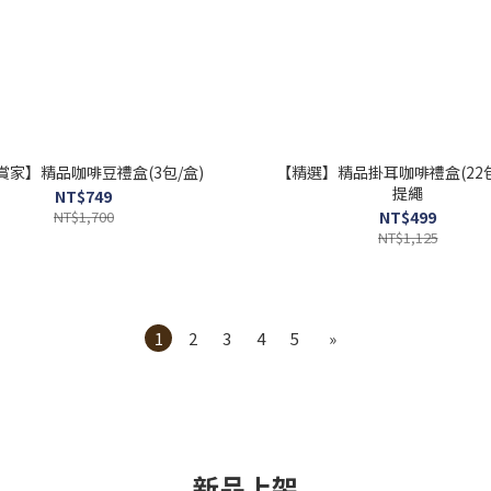
賞家】精品咖啡豆禮盒(3包/盒)
【精選】精品掛耳咖啡禮盒(22包
提繩
NT$749
NT$1,700
NT$499
NT$1,125
1
2
3
4
5
»
新品上架