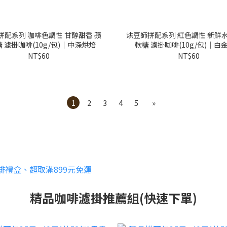
拼配系列 咖啡色調性 甘醇甜香 蘋
烘豆師拼配系列 紅色調性 新鮮水
 濾掛咖啡(10g/包)｜中深烘焙
軟糖 濾掛咖啡(10g/包)｜白
NT$60
NT$60
1
2
3
4
5
»
精品咖啡濾掛推薦組(快速下單)