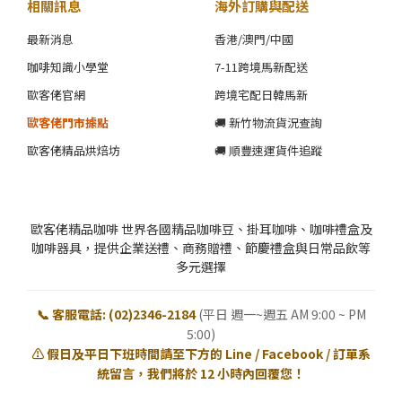
相關訊息
海外訂購與配送
最新消息
香港/澳門/中國
咖啡知識小學堂
7-11跨境馬新配送
歐客佬官網
跨境宅配日韓馬新
歐客佬門市據點
🚚 新竹物流貨況查詢
歐客佬精品烘焙坊
🚚 順豐速運貨件追蹤
歐客佬精品咖啡 世界各國精品咖啡豆、掛耳咖啡、咖啡禮盒及
咖啡器具，提供企業送禮、商務贈禮、節慶禮盒與日常品飲等
多元選擇
📞 客服電話: (02)2346-2184
(平日 週一~週五 AM 9:00 ~ PM
5:00)
⚠️ 假日及平日下班時間請至下方的 Line / Facebook / 訂單系
統留言，我們將於 12 小時內回覆您！