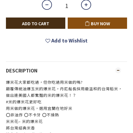
ADD TO CART
BUY NOW
Add to Wishlist
DESCRIPTION
爆米花大家都吃過，但你吃過用米做的嗎?
顛覆傳統油爆玉米的爆米花，丹尼船長採用最溫和的台灣稻米，
做出連美國人都驚豔的米的爆米花！？
#米的爆米花更好吃
用米做的爆米花，選用宜蘭在地好米
⭕️非油炸 ⭕️不卡牙 ⭕️不燥熱
米米花– 米的爆米花
將台灣經典米香