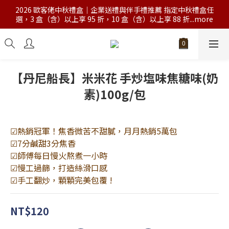
2026 歐客佬中秋禮盒｜企業送禮與伴手禮推薦 指定中秋禮盒任
選，3 盒（含）以上享 95 折，10 盒（含）以上享 88 折...more
【丹尼船長】米米花 手炒塩味焦糖味(奶
素)100g/包
☑熱銷冠軍！焦香微苦不甜膩，月月熱銷5萬包
☑7分鹹甜3分焦香
☑師傅每日慢火熬煮一小時
☑慢工過篩，打造絲滑口感
☑手工翻炒，顆顆完美包覆 !
NT$120