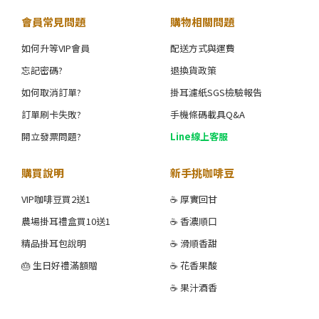
會員常見問題
購物相關問題
如何升等VIP會員
配送方式與運費
忘記密碼?
退換貨政策
如何取消訂單?
掛耳濾紙SGS檢驗報告
訂單刷卡失敗?
手機條碼載具Q&A
開立發票問題?
Line線上客服
購買說明
新手挑咖啡豆
VIP咖啡豆買2送1
☕ 厚實回甘
農場掛耳禮盒買10送1
☕ 香濃順口
精品掛耳包說明
☕ 滑順香甜
🎂 生日好禮滿額贈
☕ 花香果酸
☕ 果汁酒香