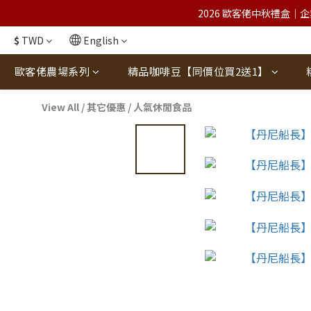
2026 歐客佬中秋禮盒｜企
$
TWD
English
歐客佬農場系列
精品咖啡豆【同價位買2送1】
View All
/
其它優惠
/
人氣休閒食品