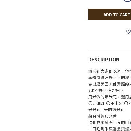
ADD TO CART
DESCRIPTION
爆米花大家都吃過，但
顛覆傳統油爆玉米的爆
做出連美國人都驚豔的
#米的爆米花更好吃
用米做的爆米花，選用
⭕️非油炸 ⭕️不卡牙 ⭕
米米花– 米的爆米花
將台灣經典米香
進化成風靡全世界的口
一口吃到米菓香氣與爆