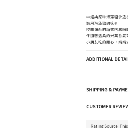
🍬經典原味海藻糖永遠
選用海藻糖調味❄️
咬開薄酥的糖衣喀滋瞬
伴隨著溫柔的米菓香氣
小朋友吃的開心，媽媽
ADDITIONAL DETAI
SHIPPING & PAYM
CUSTOMER REVIE