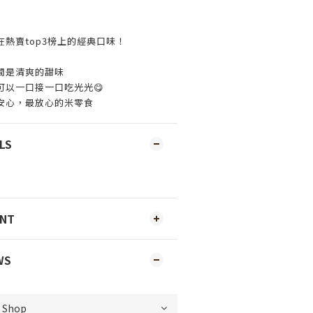
在熱賣top3榜上的經典口味！
間是清爽的甜味
可以一口接一口吃光光😋
安心，最放心的米零食
LS
ENT
WS