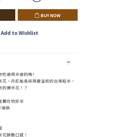
BUY NOW
Add to Wishlist
你吃過用米做的嗎?
米花，丹尼船長採用最溫和的台灣稻米，
米的爆米花！？
宜蘭在地好米
️不燥熱
感
米花酥脆口感！