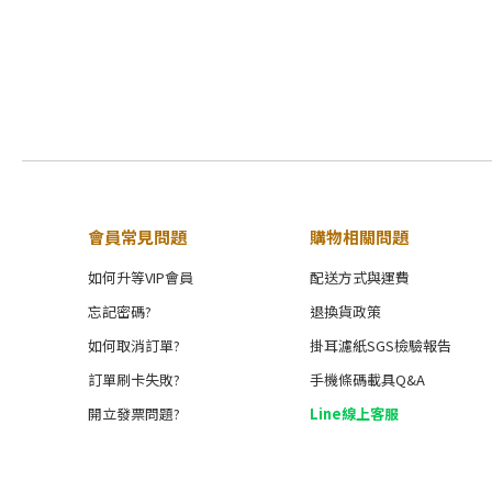
會員常見問題
購物相關問題
如何升等VIP會員
配送方式與運費
忘記密碼?
退換貨政策
如何取消訂單?
掛耳濾紙SGS檢驗報告
訂單刷卡失敗?
手機條碼載具Q&A
開立發票問題?
Line線上客服