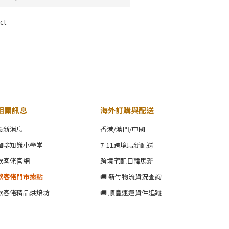
ct
相關訊息
海外訂購與配送
最新消息
香港/澳門/中國
咖啡知識小學堂
7-11跨境馬新配送
歐客佬官網
跨境宅配日韓馬新
歐客佬門市據點
🚚 新竹物流貨況查詢
歐客佬精品烘焙坊
🚚 順豐速運貨件追蹤