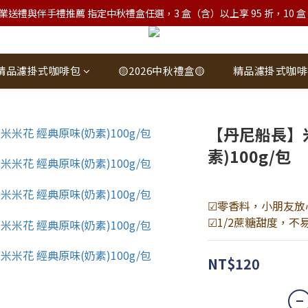
業送禮與伴手禮推薦 指定中秋禮盒任選，3 盒（含）以上享 95 折，10 盒（含）
精品濾掛式咖啡包
🟡2026中秋禮盒🟡
精品濾掛式咖啡
【丹尼船長】
素)100g/包
☑零香料，小朋友放
☑1/2蔗糖甜度，不
NT$120