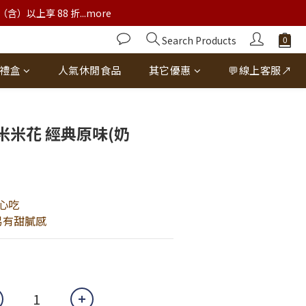
以上享 88 折...more
Search Products
禮盒
人氣休閒食品
其它優惠
💬線上客服↗
BUY NOW
米米花 經典原味(奶
心吃
易有甜膩感 