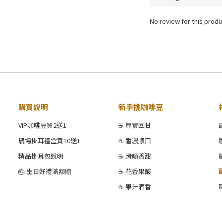
No review for this produ
購買說明
新手挑咖啡豆
VIP咖啡豆買2送1
☕ 厚實回甘
農場掛耳禮盒買10送1
☕ 香濃順口
精品掛耳包說明
☕ 滑順香甜
🎂 生日好禮滿額贈
☕ 花香果酸
☕ 果汁酒香