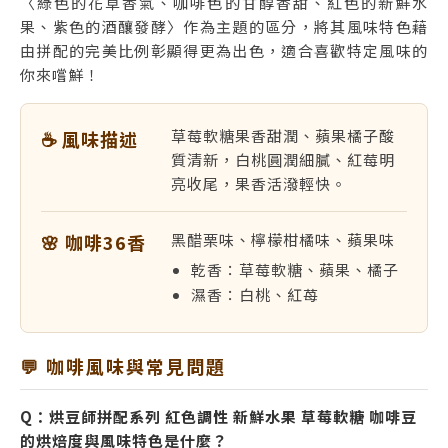
〈綠色的花草香氣、咖啡色的甘醇香甜、紅色的新鮮水
果、紫色的酒釀發酵〉作為主題的區分，將其風味特色藉
由拼配的完美比例彰顯得更為出色，適合喜歡特定風味的
你來嚐鮮！
草莓軟糖果香甜潤、蘋果橘子酸
☕ 風味描述
質清新，白桃圓潤細膩、紅莓明
亮收尾，果香活潑輕快。
🌸 咖啡36香
黑醋栗味、檸檬柑橘味、蘋果味
乾香：草莓軟糖、蘋果、橘子
濕香：白桃、紅苺
💬 咖啡風味與常見問題
Q：烘豆師拼配系列 紅色調性 新鮮水果 草莓軟糖 咖啡豆
的烘焙度與風味特色是什麼？