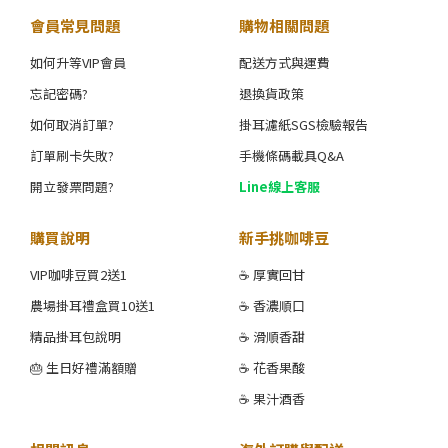
會員常見問題
購物相關問題
如何升等VIP會員
配送方式與運費
忘記密碼?
退換貨政策
如何取消訂單?
掛耳濾紙SGS檢驗報告
訂單刷卡失敗?
手機條碼載具Q&A
開立發票問題?
Line線上客服
購買說明
新手挑咖啡豆
VIP咖啡豆買2送1
☕ 厚實回甘
農場掛耳禮盒買10送1
☕ 香濃順口
精品掛耳包說明
☕ 滑順香甜
🎂 生日好禮滿額贈
☕ 花香果酸
☕ 果汁酒香