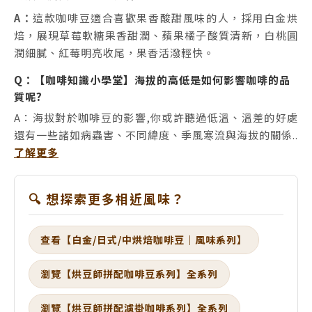
A：
這款咖啡豆適合喜歡果香酸甜風味的人，採用白金烘
焙，展現草莓軟糖果香甜潤、蘋果橘子酸質清新，白桃圓
潤細膩、紅莓明亮收尾，果香活潑輕快。
Q：【咖啡知識小學堂】海拔的高低是如何影響咖啡的品
質呢?
A：海拔對於咖啡豆的影響,你或許聽過低溫、溫差的好處
還有一些諸如病蟲害、不同緯度、季風寒流與海拔的關係..
了解更多
🔍 想探索更多相近風味？
查看【白金/日式/中烘焙咖啡豆｜風味系列】
瀏覽【烘豆師拼配咖啡豆系列】全系列
瀏覽【烘豆師拼配濾掛咖啡系列】全系列