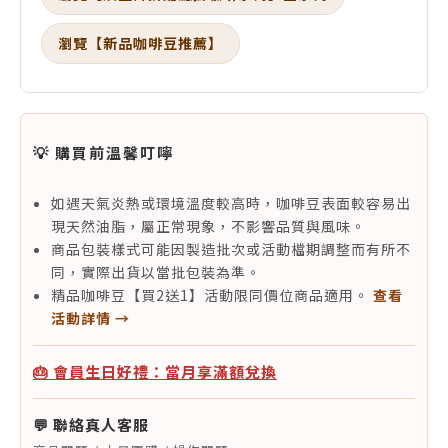
瀏覽【新品咖啡豆推薦】
💡 購買前溫馨叮嚀
如遇天氣炎熱或環境溫度較高時，咖啡豆表面較容易出
現天然油脂，屬正常現象，不影響品質與風味。
商品包裝樣式可能因製造批次或活動檔期調整而有所不
同，實際出貨以當批包裝為準。
精品咖啡豆【買2送1】活動限同價位商品適用。
查看
活動詳情 →
🎂 會員生日好禮：當月享滿額兌換
💬 聯絡真人客服