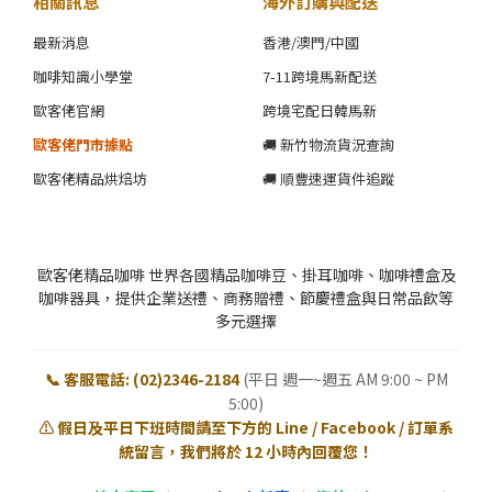
相關訊息
海外訂購與配送
最新消息
香港/澳門/中國
咖啡知識小學堂
7-11跨境馬新配送
歐客佬官網
跨境宅配日韓馬新
歐客佬門市據點
🚚 新竹物流貨況查詢
歐客佬精品烘焙坊
🚚 順豐速運貨件追蹤
歐客佬精品咖啡 世界各國精品咖啡豆、掛耳咖啡、咖啡禮盒及
咖啡器具，提供企業送禮、商務贈禮、節慶禮盒與日常品飲等
多元選擇
📞 客服電話: (02)2346-2184
(平日 週一~週五 AM 9:00 ~ PM
5:00)
⚠️ 假日及平日下班時間請至下方的 Line / Facebook / 訂單系
統留言，我們將於 12 小時內回覆您！