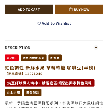
ADD TO CART
BUY NOW
Add to Wishlist
DESCRIPTION
買2送1
烘豆師拼配系列
配方豆
紅色調性 新鮮水果 草莓軟糖 咖啡豆(半磅)
【商品貨號】11021240
烘豆師以職人精神，精選產區拼配出獨家特色風味
白金烘焙
果香酸甜
最新一季限量烘豆師拼配系列，杯測師以四大風味調性