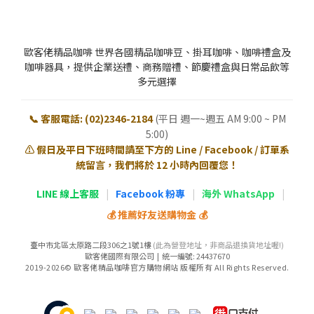
歐客佬精品咖啡 世界各國精品咖啡豆、掛耳咖啡、咖啡禮盒及
咖啡器具，提供企業送禮、商務贈禮、節慶禮盒與日常品飲等
多元選擇
📞 客服電話: (02)2346-2184
(平日 週一~週五 AM 9:00 ~ PM
5:00)
⚠️ 假日及平日下班時間請至下方的 Line / Facebook / 訂單系
統留言，我們將於 12 小時內回覆您！
LINE 線上客服
|
Facebook 粉專
|
海外 WhatsApp
|
💰 推薦好友送購物金 💰
臺中市北區太原路二段306之1號1樓
(此為營登地址，非商品退換貨地址喔!)
歐客佬國際有限公司 | 統一編號: 24437670
2019-2026© 歐客佬精品咖啡官方購物網站 版權所有 All Rights Reserved.