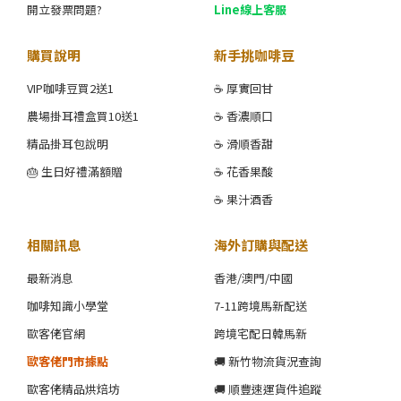
開立發票問題?
Line線上客服
購買說明
新手挑咖啡豆
VIP咖啡豆買2送1
☕ 厚實回甘
農場掛耳禮盒買10送1
☕ 香濃順口
精品掛耳包說明
☕ 滑順香甜
🎂 生日好禮滿額贈
☕ 花香果酸
☕ 果汁酒香
相關訊息
海外訂購與配送
最新消息
香港/澳門/中國
咖啡知識小學堂
7-11跨境馬新配送
歐客佬官網
跨境宅配日韓馬新
歐客佬門市據點
🚚 新竹物流貨況查詢
歐客佬精品烘焙坊
🚚 順豐速運貨件追蹤