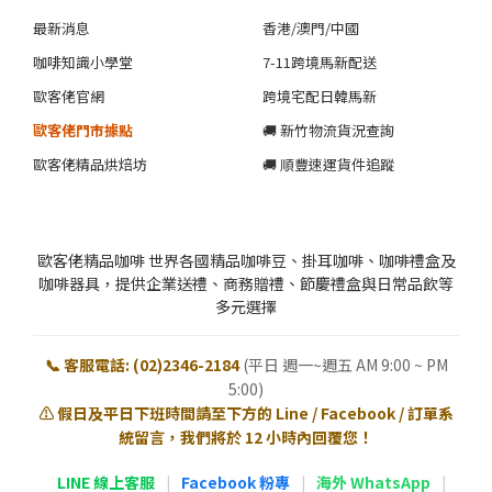
最新消息
香港/澳門/中國
咖啡知識小學堂
7-11跨境馬新配送
歐客佬官網
跨境宅配日韓馬新
歐客佬門市據點
🚚 新竹物流貨況查詢
歐客佬精品烘焙坊
🚚 順豐速運貨件追蹤
歐客佬精品咖啡 世界各國精品咖啡豆、掛耳咖啡、咖啡禮盒及
咖啡器具，提供企業送禮、商務贈禮、節慶禮盒與日常品飲等
多元選擇
📞 客服電話: (02)2346-2184
(平日 週一~週五 AM 9:00 ~ PM
5:00)
⚠️ 假日及平日下班時間請至下方的 Line / Facebook / 訂單系
統留言，我們將於 12 小時內回覆您！
LINE 線上客服
|
Facebook 粉專
|
海外 WhatsApp
|