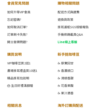
會員常見問題
購物相關問題
如何升等VIP會員
配送方式與運費
忘記密碼?
退換貨政策
如何取消訂單?
掛耳濾紙SGS檢驗報告
訂單刷卡失敗?
手機條碼載具Q&A
開立發票問題?
Line線上客服
購買說明
新手挑咖啡豆
VIP咖啡豆買2送1
☕ 厚實回甘
農場掛耳禮盒買10送1
☕ 香濃順口
精品掛耳包說明
☕ 滑順香甜
🎂 生日好禮滿額贈
☕ 花香果酸
☕ 果汁酒香
相關訊息
海外訂購與配送