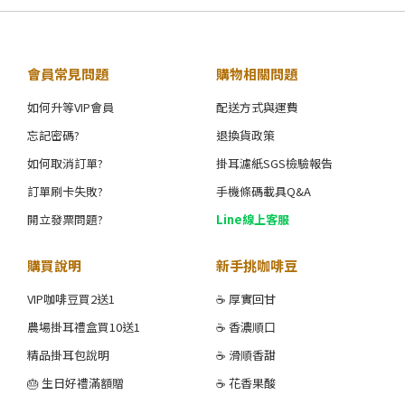
會員常見問題
購物相關問題
如何升等VIP會員
配送方式與運費
忘記密碼?
退換貨政策
如何取消訂單?
掛耳濾紙SGS檢驗報告
訂單刷卡失敗?
手機條碼載具Q&A
開立發票問題?
Line線上客服
購買說明
新手挑咖啡豆
VIP咖啡豆買2送1
☕ 厚實回甘
農場掛耳禮盒買10送1
☕ 香濃順口
精品掛耳包說明
☕ 滑順香甜
🎂 生日好禮滿額贈
☕ 花香果酸