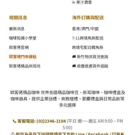
☕ 果汁酒香
相關訊息
海外訂購與配送
最新消息
香港/澳門/中國
咖啡知識小學堂
7-11跨境馬新配送
歐客佬官網
跨境宅配日韓馬新
歐客佬門市據點
🚚 新竹物流貨況查詢
歐客佬精品烘焙坊
🚚 順豐速運貨件追蹤
歐客佬精品咖啡 世界各國精品咖啡豆、掛耳咖啡、咖啡禮盒及
咖啡器具，提供企業送禮、商務贈禮、節慶禮盒與日常品飲等
多元選擇
📞 客服電話: (02)2346-2184
(平日 週一~週五 AM 9:00 ~ PM
5:00)
⚠️ 假日及平日下班時間請至下方的 Line / Facebook / 訂單系