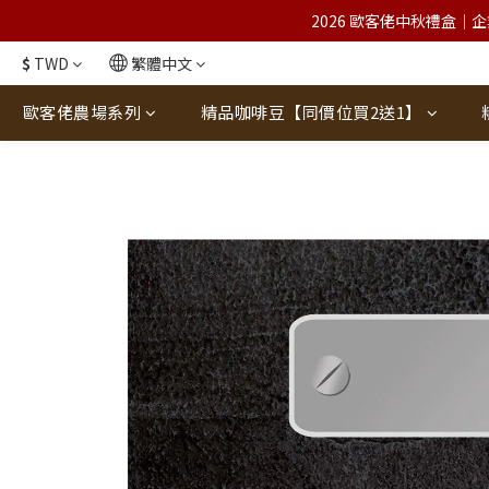
2026 歐客佬中秋禮盒｜企
$
TWD
繁體中文
歐客佬農場系列
精品咖啡豆【同價位買2送1】