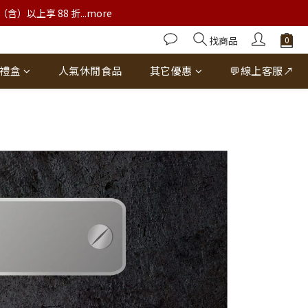
以上享 88 折...more
找商品
禮盒
人氣休閒食品
其它優惠
💬線上客服↗