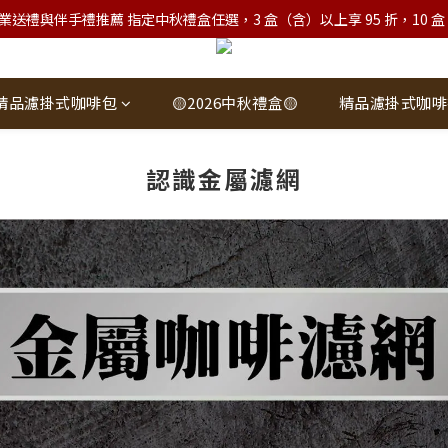
業送禮與伴手禮推薦 指定中秋禮盒任選，3 盒（含）以上享 95 折，10 盒（含）
精品濾掛式咖啡包
🟡2026中秋禮盒🟡
精品濾掛式咖啡
認識金屬濾網