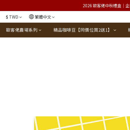
2026 歐客佬中秋禮盒｜企
$
TWD
繁體中文
歐客佬農場系列
精品咖啡豆【同價位買2送1】