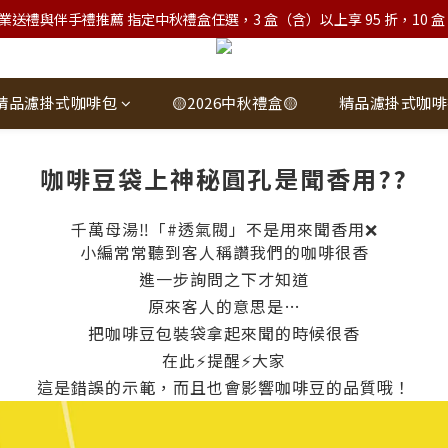
業送禮與伴手禮推薦 指定中秋禮盒任選，3 盒（含）以上享 95 折，10 盒（含）
精品濾掛式咖啡包
🟡2026中秋禮盒🟡
精品濾掛式咖啡
咖啡豆袋上神秘圓孔是聞香用??
千萬母湯‼「
#透氣閥
」不是用來聞香用❌
小編常常聽到客人稱讚我們的咖啡很香
進一步詢問之下才知道
原來客人的意思是…
把咖啡豆包裝袋拿起來聞的時候很香
在此⚡提醒⚡大家
這是錯誤的示範，而且也會影響咖啡豆的品質哦！