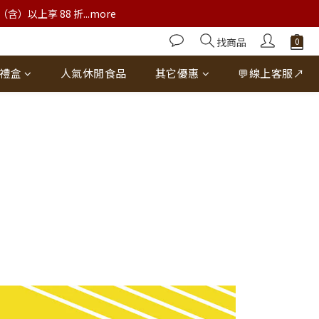
以上享 88 折...more
找商品
禮盒
人氣休閒食品
其它優惠
💬線上客服↗