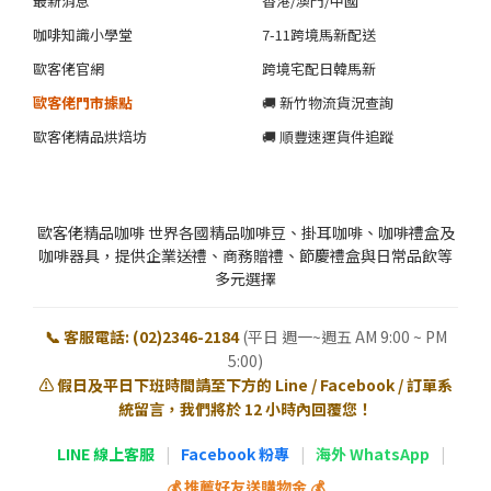
最新消息
香港/澳門/中國
咖啡知識小學堂
7-11跨境馬新配送
歐客佬官網
跨境宅配日韓馬新
歐客佬門市據點
🚚 新竹物流貨況查詢
歐客佬精品烘焙坊
🚚 順豐速運貨件追蹤
歐客佬精品咖啡 世界各國精品咖啡豆、掛耳咖啡、咖啡禮盒及
咖啡器具，提供企業送禮、商務贈禮、節慶禮盒與日常品飲等
多元選擇
📞 客服電話: (02)2346-2184
(平日 週一~週五 AM 9:00 ~ PM
5:00)
⚠️ 假日及平日下班時間請至下方的 Line / Facebook / 訂單系
統留言，我們將於 12 小時內回覆您！
LINE 線上客服
|
Facebook 粉專
|
海外 WhatsApp
|
💰 推薦好友送購物金 💰