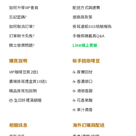
如何升等VIP會員
配送方式與運費
忘記密碼?
退換貨政策
如何取消訂單?
掛耳濾紙SGS檢驗報告
訂單刷卡失敗?
手機條碼載具Q&A
開立發票問題?
Line線上客服
購買說明
新手挑咖啡豆
VIP咖啡豆買2送1
☕ 厚實回甘
農場掛耳禮盒買10送1
☕ 香濃順口
精品掛耳包說明
☕ 滑順香甜
🎂 生日好禮滿額贈
☕ 花香果酸
☕ 果汁酒香
相關訊息
海外訂購與配送