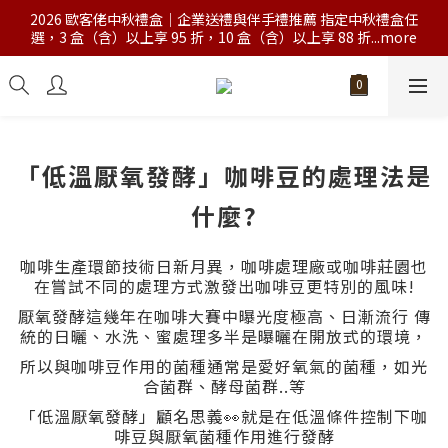
2026 歐客佬中秋禮盒｜企業送禮與伴手禮推薦 指定中秋禮盒任
選，3 盒（含）以上享 95 折，10 盒（含）以上享 88 折...more
「低溫厭氧發酵」咖啡豆的處理法是
什麼?
咖啡生產環節技術日新月異，咖啡處理廠或咖啡莊園也
在嘗試不同的處理方式激發出咖啡豆更特別的風味!
厭氧發酵這幾年在咖啡大賽中曝光度極高、日漸流行 傳
統的日曬、水洗、蜜處理多半是曝曬在開放式的環境，
所以與咖啡豆作用的菌種通常是愛好氧氣的菌種，如光
合菌群、酵母菌群..等
「低溫厭氧發酵」顧名思義👀就是在低溫條件控制下咖
啡豆與厭氧菌種作用進行發酵