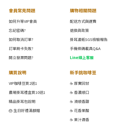
會員常見問題
購物相關問題
如何升等VIP會員
配送方式與運費
忘記密碼?
退換貨政策
如何取消訂單?
掛耳濾紙SGS檢驗報告
訂單刷卡失敗?
手機條碼載具Q&A
開立發票問題?
Line線上客服
購買說明
新手挑咖啡豆
VIP咖啡豆買2送1
☕ 厚實回甘
農場掛耳禮盒買10送1
☕ 香濃順口
精品掛耳包說明
☕ 滑順香甜
🎂 生日好禮滿額贈
☕ 花香果酸
☕ 果汁酒香