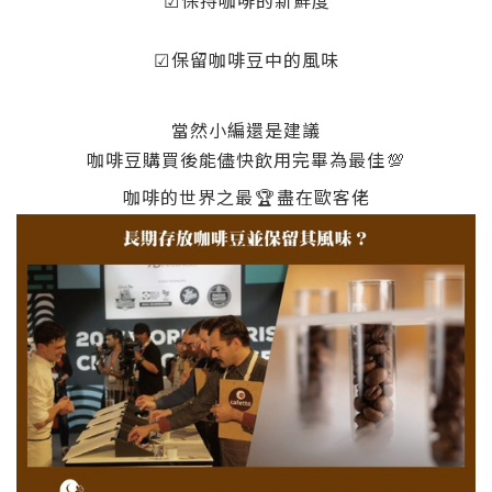
☑
保持咖啡的新鮮度
☑
保留咖啡豆中的風味
當然小編還是建議
咖啡豆購買後能儘快飲用完畢為最佳
💯
咖啡的世界之最
🏆
盡在歐客佬