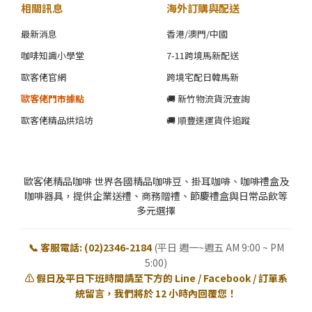
相關訊息
海外訂購與配送
最新消息
香港/澳門/中國
咖啡知識小學堂
7-11跨境馬新配送
歐客佬官網
跨境宅配日韓馬新
歐客佬門市據點
🚚 新竹物流貨況查詢
歐客佬精品烘焙坊
🚚 順豐速運貨件追蹤
歐客佬精品咖啡 世界各國精品咖啡豆、掛耳咖啡、咖啡禮盒及
咖啡器具，提供企業送禮、商務贈禮、節慶禮盒與日常品飲等
多元選擇
📞 客服電話: (02)2346-2184
(平日 週一~週五 AM 9:00 ~ PM
5:00)
⚠️ 假日及平日下班時間請至下方的 Line / Facebook / 訂單系
統留言，我們將於 12 小時內回覆您！