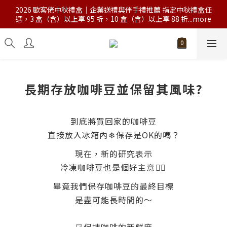
2026 歐客佬中秋禮盒｜企業送禮與伴手禮推薦 指定中秋禮盒任
選，3 盒（含）以上享 95 折，10 盒（含）以上享 88 折...more
長期存放咖啡豆並保留其風味?
到底將買回家的咖啡豆
直接放入冰箱內
❄
保存是OK的嗎？
現在，新的研究表示
冷凍咖啡豆也是個好主意
🕵‍♀
畢竟我們保存咖啡豆的最終目標
是盡可能長時間的～