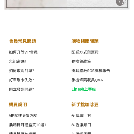
會員常見問題
購物相關問題
如何升等VIP會員
配送方式與運費
忘記密碼?
退換貨政策
如何取消訂單?
掛耳濾紙SGS檢驗報告
訂單刷卡失敗?
手機條碼載具Q&A
開立發票問題?
Line線上客服
購買說明
新手挑咖啡豆
VIP咖啡豆買2送1
☕ 厚實回甘
農場掛耳禮盒買10送1
☕ 香濃順口
精品掛耳包說明
☕ 滑順香甜