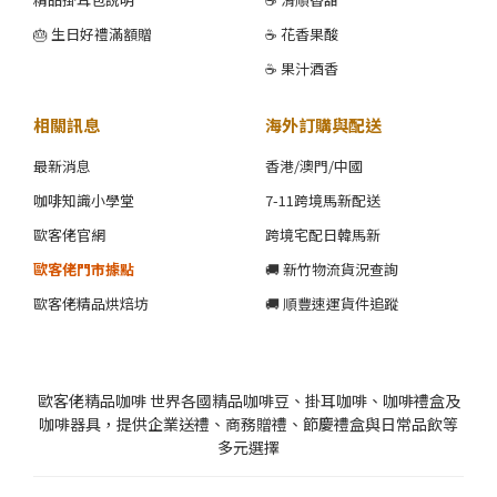
🎂 生日好禮滿額贈
☕ 花香果酸
☕ 果汁酒香
相關訊息
海外訂購與配送
最新消息
香港/澳門/中國
咖啡知識小學堂
7-11跨境馬新配送
歐客佬官網
跨境宅配日韓馬新
歐客佬門市據點
🚚 新竹物流貨況查詢
歐客佬精品烘焙坊
🚚 順豐速運貨件追蹤
歐客佬精品咖啡 世界各國精品咖啡豆、掛耳咖啡、咖啡禮盒及
咖啡器具，提供企業送禮、商務贈禮、節慶禮盒與日常品飲等
多元選擇