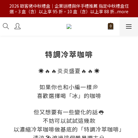
2026 歐客佬中秋禮盒｜企業送禮與伴手禮推薦 指定中秋禮盒任
選，3 盒（含）以上享 95 折，10 盒（含）以上享 88 折...more
特調冷萃咖啡
☀
🔥
🔥
炎炎盛夏
🔥
🔥
☀
如果你也和小編一樣
💭
喜歡選擇喝「冰」的咖啡
但又想要有一些變化的話
👅
不妨可以試試這幾款
以濃縮冷萃咖啡做基底的「特調冷萃咖啡」
清涼
🏖
渡過這個酷暑週末
🥃