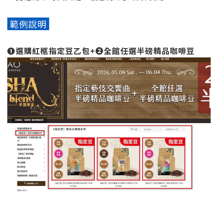
範例說明
➊
選購紅框指定豆乙包+
➋
全館任選半磅精品咖啡豆