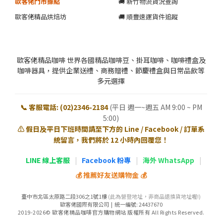
歐客佬門市據點
🚚 新竹物流貨況查詢
歐客佬精品烘焙坊
🚚 順豐速運貨件追蹤
歐客佬精品咖啡 世界各國精品咖啡豆、掛耳咖啡、咖啡禮盒及
咖啡器具，提供企業送禮、商務贈禮、節慶禮盒與日常品飲等
多元選擇
📞 客服電話: (02)2346-2184
(平日 週一~週五 AM 9:00 ~ PM
5:00)
⚠️ 假日及平日下班時間請至下方的 Line / Facebook / 訂單系
統留言，我們將於 12 小時內回覆您！
LINE 線上客服
|
Facebook 粉專
|
海外 WhatsApp
|
💰 推薦好友送購物金 💰
臺中市北區太原路二段306之1號1樓
(此為營登地址，非商品退換貨地址喔!)
歐客佬國際有限公司 | 統一編號: 24437670
2019-2026© 歐客佬精品咖啡官方購物網站 版權所有 All Rights Reserved.