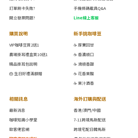
訂單刷卡失敗?
手機條碼載具Q&A
開立發票問題?
Line線上客服
購買說明
新手挑咖啡豆
VIP咖啡豆買2送1
☕ 厚實回甘
農場掛耳禮盒買10送1
☕ 香濃順口
精品掛耳包說明
☕ 滑順香甜
🎂 生日好禮滿額贈
☕ 花香果酸
☕ 果汁酒香
相關訊息
海外訂購與配送
最新消息
香港/澳門/中國
咖啡知識小學堂
7-11跨境馬新配送
歐客佬官網
跨境宅配日韓馬新