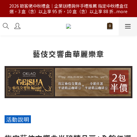
2026 歐客佬中秋禮盒｜企業送禮與伴手禮推薦 指定中秋禮盒任
選，3 盒（含）以上享 95 折，10 盒（含）以上享 88 折...more
藝伎交響曲華麗樂章
活動說明