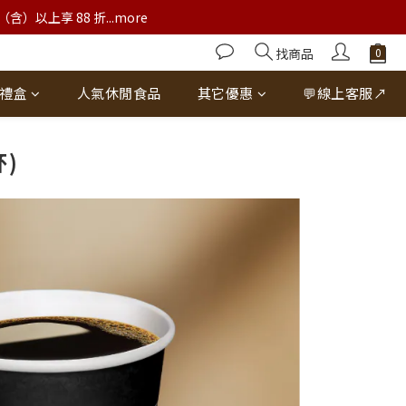
以上享 88 折...more
找商品
禮盒
人氣休閒食品
其它優惠
💬線上客服↗
)