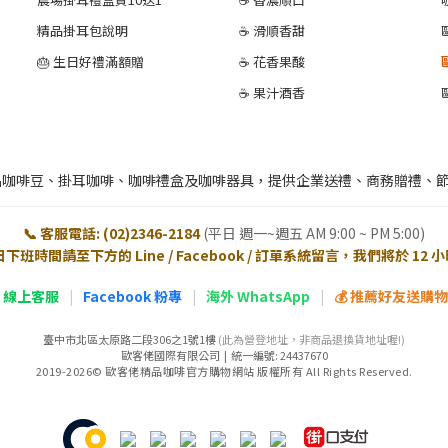
精品掛耳包說明
☕ 滑順香甜
🎂 生日好禮滿額贈
☕ 花香果酸
☕ 果汁酒香
品咖啡豆、掛耳咖啡、咖啡禮盒及咖啡器具，提供企業送禮、商務贈禮、
📞 客服電話: (02)2346-2184
(平日 週一~週五 AM 9:00 ~ PM 5:00)
日下班時間請至下方的 Line / Facebook / 訂單系統留言，我們將於 12
E 線上客服
|
Facebook 粉專
|
海外 WhatsApp
|
💰 推薦好友送購物金
臺中市北區太原路二段306之1號1樓
(此為營登地址，非商品退換貨地址喔!)
歐客佬國際有限公司 | 統一編號: 24437670
2019-2026© 歐客佬精品咖啡官方購物網站 版權所有 All Rights Reserved.