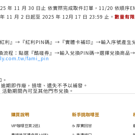
 2025 年 11 月 30 日止 依實際完成取件訂單，11/20 依順序E
11 月 2 日起至 2025 年 12月 17 日 23:59 止。
數量有限
點選『紅利』→『紅利PIN碼』→『實體卡補印』→輸入序號
APP】兌換流程：點選『酷碰券』→輸入兌換PIN碼→選擇兌換商
ily.com.tw/fami_pin
知。
入；逾期即作廢，損壞、遺失不予以補發。
，活動期間內可至其他門市兌換。
購買說明
新手挑咖啡豆
VIP咖啡豆買2送1
☕ 厚實回甘
農場掛耳禮盒買10送1
☕ 香濃順口