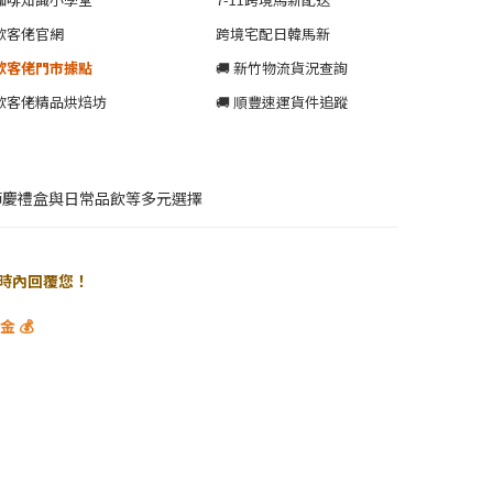
歐客佬官網
跨境宅配日韓馬新
歐客佬門市據點
🚚 新竹物流貨況查詢
歐客佬精品烘焙坊
🚚 順豐速運貨件追蹤
節慶禮盒與日常品飲等多元選擇
 小時內回覆您！
 💰