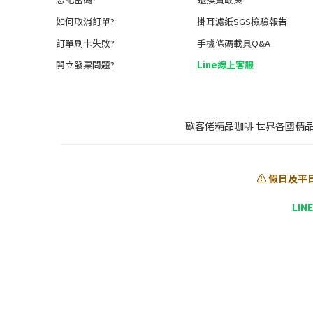
如何取消訂單?
掛耳濾紙SGS檢驗報告
訂單刷卡失敗?
手機條碼載具Q&A
開立發票問題?
Line線上客服
歐客佬精品咖啡 世界各國精
⚠️ 假日及平
LIN