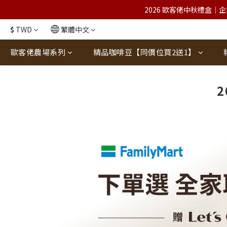
2026 歐客佬中秋禮盒｜企
$
TWD
繁體中文
歐客佬農場系列
精品咖啡豆【同價位買2送1】