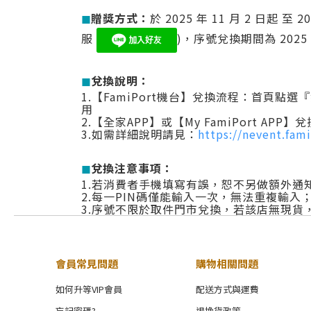
◼︎
贈獎⽅式：
於 2025 年 11 月 2 日起 至
服
)
，序號兌換期間為 2025 年 
◼︎
兌換說明：
1.【FamiPort機台】兌換流程：首頁
用
2.【全家APP】或【My FamiPort 
3.如需詳細說明請見：
https://nevent.fam
◼︎
兌換注意事項：
1.若消費者手機填寫有誤，恕不另做額外通
2.每一PIN碼僅能輸入一次，無法重複輸
3.序號不限於取件門市兌換，若該店無現貨
會員常見問題
購物相關問題
如何升等VIP會員
配送方式與運費
忘記密碼?
退換貨政策