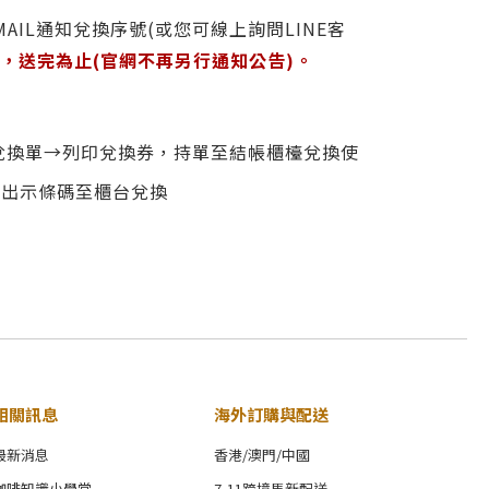
MAIL通知
兌換序號(或您可線上詢問LINE客
，送完為止(官網不再另行通知公告)。
產生兌換單→列印兌換券，持單至結帳櫃檯兌換使
品→出示條碼至櫃台兌換
相關訊息
海外訂購與配送
最新消息
香港/澳門/中國
咖啡知識小學堂
7-11跨境馬新配送