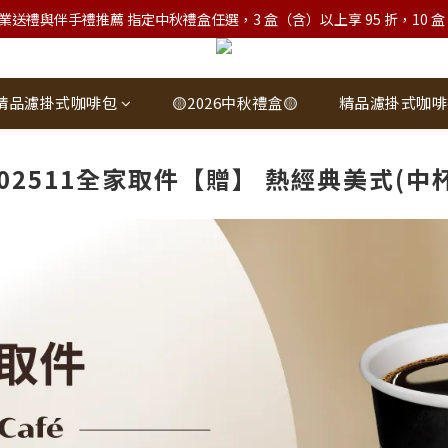
業送禮與伴手禮推薦 指定中秋禮盒任選，3 盒（含）以上享 95 折，10 盒（含）
精品濾掛式咖啡包
🟡2026中秋禮盒🟡
精品濾掛式咖啡
202511全家取件【贈】 熱經典美式(中杯