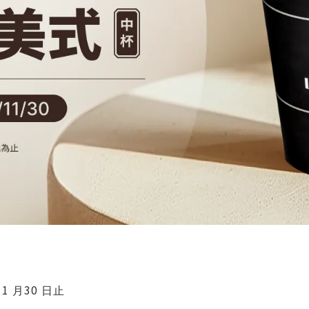
11 ⽉30 ⽇⽌