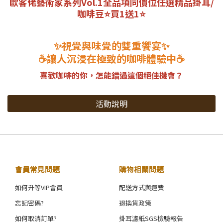
歐客佬藝術家系列Vol.1全品項同價位任選精品掛耳/
咖啡豆⭐買1送1⭐
✨視覺與味覺的雙重饗宴✨
☕讓人沉浸在極致的咖啡體驗中☕
喜歡咖啡的你，怎能錯過這個絕佳機會？
活動說明
會員常見問題
購物相關問題
如何升等VIP會員
配送方式與運費
忘記密碼?
退換貨政策
如何取消訂單?
掛耳濾紙SGS檢驗報告