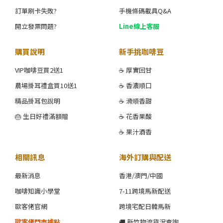
訂單刷卡失敗?
手機條碼載具Q&A
開立發票問題?
Line線上客服
購買說明
新手挑咖啡豆
VIP咖啡豆買2送1
☕ 厚實回甘
農場掛耳禮盒買10送1
☕ 香濃順口
精品掛耳包說明
☕ 滑順香甜
🎂 生日好禮滿額贈
☕ 花香果酸
☕ 果汁酒香
相關訊息
海外訂購與配送
最新消息
香港/澳門/中國
咖啡知識小學堂
7-11跨境馬新配送
歐客佬官網
跨境宅配日韓馬新
歐客佬門市據點
🚚 新竹物流貨況查詢