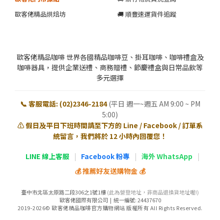
歐客佬精品烘焙坊
🚚 順豐速運貨件追蹤
歐客佬精品咖啡 世界各國精品咖啡豆、掛耳咖啡、咖啡禮盒及
咖啡器具，提供企業送禮、商務贈禮、節慶禮盒與日常品飲等
多元選擇
📞 客服電話: (02)2346-2184
(平日 週一~週五 AM 9:00 ~ PM
5:00)
⚠️ 假日及平日下班時間請至下方的 Line / Facebook / 訂單系
統留言，我們將於 12 小時內回覆您！
LINE 線上客服
|
Facebook 粉專
|
海外 WhatsApp
|
💰 推薦好友送購物金 💰
臺中市北區太原路二段306之1號1樓
(此為營登地址，非商品退換貨地址喔!)
歐客佬國際有限公司 | 統一編號: 24437670
2019-2026© 歐客佬精品咖啡官方購物網站 版權所有 All Rights Reserved.