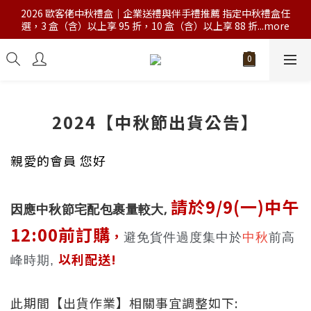
2026 歐客佬中秋禮盒｜企業送禮與伴手禮推薦 指定中秋禮盒任
選，3 盒（含）以上享 95 折，10 盒（含）以上享 88 折...more
2024【中秋節出貨公告】
親愛的會員 您好
請於9/9(一)中午
因應
中秋節
宅配包裹量較大,
12:00前訂購
，
避免貨件過度集中於
中秋
前高
以利配送!
峰時期,
此期間【出貨作業】相關事宜調整如下: