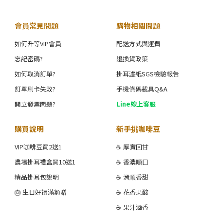
會員常見問題
購物相關問題
如何升等VIP會員
配送方式與運費
忘記密碼?
退換貨政策
如何取消訂單?
掛耳濾紙SGS檢驗報告
訂單刷卡失敗?
手機條碼載具Q&A
開立發票問題?
Line線上客服
購買說明
新手挑咖啡豆
VIP咖啡豆買2送1
☕ 厚實回甘
農場掛耳禮盒買10送1
☕ 香濃順口
精品掛耳包說明
☕ 滑順香甜
🎂 生日好禮滿額贈
☕ 花香果酸
☕ 果汁酒香