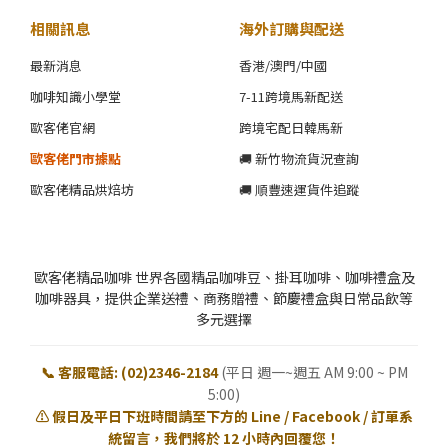
相關訊息
海外訂購與配送
最新消息
香港/澳門/中國
咖啡知識小學堂
7-11跨境馬新配送
歐客佬官網
跨境宅配日韓馬新
歐客佬門市據點
🚚 新竹物流貨況查詢
歐客佬精品烘焙坊
🚚 順豐速運貨件追蹤
歐客佬精品咖啡 世界各國精品咖啡豆、掛耳咖啡、咖啡禮盒及
咖啡器具，提供企業送禮、商務贈禮、節慶禮盒與日常品飲等
多元選擇
📞 客服電話: (02)2346-2184
(平日 週一~週五 AM 9:00 ~ PM
5:00)
⚠️ 假日及平日下班時間請至下方的 Line / Facebook / 訂單系
統留言，我們將於 12 小時內回覆您！