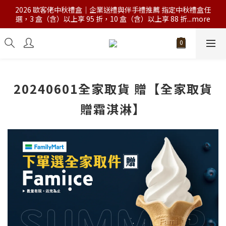
2026 歐客佬中秋禮盒｜企業送禮與伴手禮推薦 指定中秋禮盒任
選，3 盒（含）以上享 95 折，10 盒（含）以上享 88 折...more
20240601全家取貨 贈【全家取貨
贈霜淇淋】