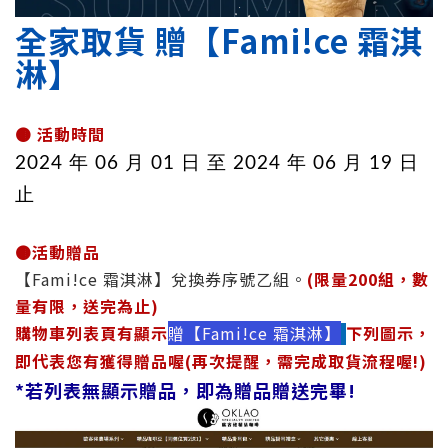
全家
取貨
贈【Fami!ce 霜淇
淋】
🟤
活動時間
2024 年 06 月 01 日 至 2024 年 06 月 19 日
止
🟤
活動贈品
【Fami!ce 霜淇淋】兌換券序號乙組。
(限量200組，數
量有限，送完為止)
購物車列表頁有顯示
贈【Fami!ce 霜淇淋】
下列圖示，
即代表您有獲得贈品喔(再次提醒，需完成取貨流程喔!)
*若列表無顯示贈品，即為
贈品
贈送完畢!