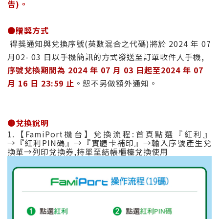
告)。
🟤
贈獎方式
得獎通知與兌換序號(英數混合之代碼)將於 2024 年 07
月02- 03 日以手機簡訊的方式發送至訂單收件人手機,
序號兌換期間為 2024 年 07 月 03 日起至2024 年 07
月 16 日 23:59 止
。恕不另做額外通知。
🟤
兌換說明
1.【FamiPort機台】兌換流程:首頁點選『紅利』
→『紅利PIN碼』→『實體卡補印』→輸入序號產生兌
換單→列印兌換券,持單至結帳櫃檯兌換使用