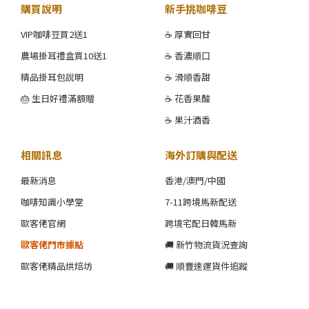
購買說明
新手挑咖啡豆
VIP咖啡豆買2送1
☕ 厚實回甘
農場掛耳禮盒買10送1
☕ 香濃順口
精品掛耳包說明
☕ 滑順香甜
🎂 生日好禮滿額贈
☕ 花香果酸
☕ 果汁酒香
相關訊息
海外訂購與配送
最新消息
香港/澳門/中國
咖啡知識小學堂
7-11跨境馬新配送
歐客佬官網
跨境宅配日韓馬新
歐客佬門市據點
🚚 新竹物流貨況查詢
歐客佬精品烘焙坊
🚚 順豐速運貨件追蹤