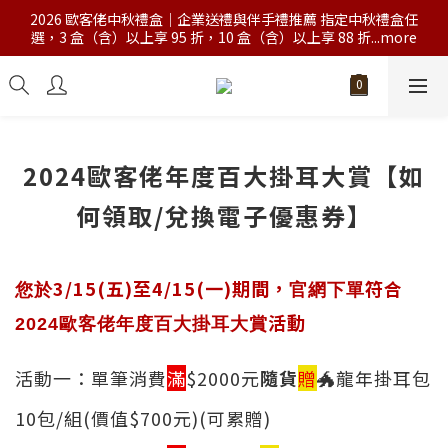
2026 歐客佬中秋禮盒｜企業送禮與伴手禮推薦 指定中秋禮盒任
選，3 盒（含）以上享 95 折，10 盒（含）以上享 88 折...more
2024歐客佬年度百大掛耳大賞【如
何領取/兌換電子優惠券】
3/15(五)至4/15(一)期間，
符合
您於
官網下單
活動
2024歐客佬年度百大掛耳大賞
活動一：單筆消費
滿
$2000元
隨貨
贈
🐲
龍年掛耳包
10包/組(價值$700元)
(可累贈)