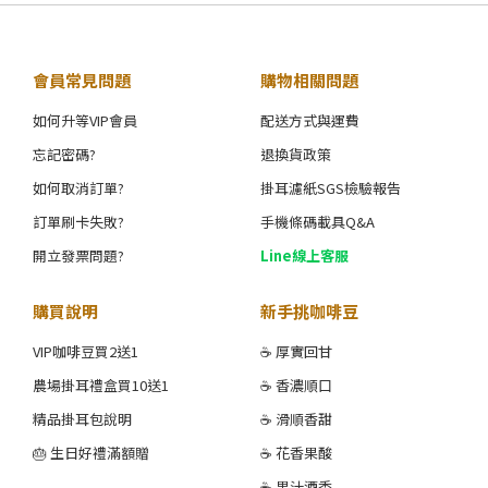
會員常見問題
購物相關問題
如何升等VIP會員
配送方式與運費
忘記密碼?
退換貨政策
如何取消訂單?
掛耳濾紙SGS檢驗報告
訂單刷卡失敗?
手機條碼載具Q&A
開立發票問題?
Line線上客服
購買說明
新手挑咖啡豆
VIP咖啡豆買2送1
☕ 厚實回甘
農場掛耳禮盒買10送1
☕ 香濃順口
精品掛耳包說明
☕ 滑順香甜
🎂 生日好禮滿額贈
☕ 花香果酸
☕ 果汁酒香