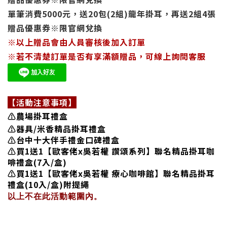
單筆消費5000元，
送
20包(2組)龍年掛耳，
再送2組4
張
贈品優惠券
※限官網兌換
※以上贈品會由人員審核後加入訂單
※
若不清楚
訂單
是否有享滿額贈品，可線上詢問客服
【活動注意事項】
⚠️農場掛耳禮盒
⚠️器具/米香精品掛耳禮盒
⚠️台中十大伴手禮金口碑禮盒
⚠️買1送1【歐客佬x吳若權 讚頌系列】聯名精品掛耳咖
啡禮盒(7入/盒)
⚠️買1送1【歐客佬x吳若權 療心咖啡館】聯名精品掛耳
禮盒(10入/盒)附提繩
以上
不在此活動範圍內
。