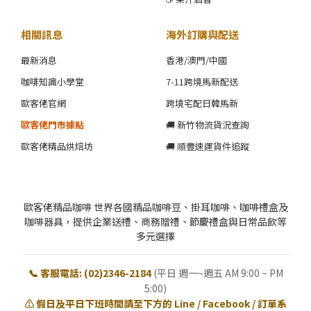
相關訊息
海外訂購與配送
最新消息
香港/澳門/中國
咖啡知識小學堂
7-11跨境馬新配送
歐客佬官網
跨境宅配日韓馬新
歐客佬門市據點
🚚 新竹物流貨況查詢
歐客佬精品烘焙坊
🚚 順豐速運貨件追蹤
歐客佬精品咖啡 世界各國精品咖啡豆、掛耳咖啡、咖啡禮盒及
咖啡器具，提供企業送禮、商務贈禮、節慶禮盒與日常品飲等
多元選擇
📞 客服電話: (02)2346-2184
(平日 週一~週五 AM 9:00 ~ PM
5:00)
⚠️ 假日及平日下班時間請至下方的 Line / Facebook / 訂單系