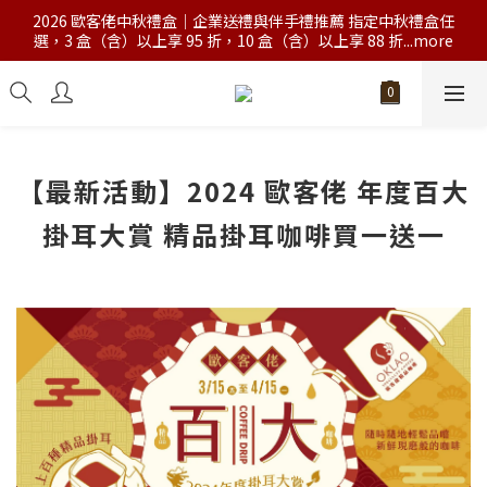
2026 歐客佬中秋禮盒｜企業送禮與伴手禮推薦 指定中秋禮盒任
選，3 盒（含）以上享 95 折，10 盒（含）以上享 88 折...more
【最新活動】2024 歐客佬 年度百大
掛耳大賞 精品掛耳咖啡買一送一