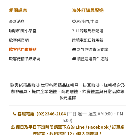
相關訊息
海外訂購與配送
最新消息
香港/澳門/中國
咖啡知識小學堂
7-11跨境馬新配送
歐客佬官網
跨境宅配日韓馬新
歐客佬門市據點
🚚 新竹物流貨況查詢
歐客佬精品烘焙坊
🚚 順豐速運貨件追蹤
歐客佬精品咖啡 世界各國精品咖啡豆、掛耳咖啡、咖啡禮盒及
咖啡器具，提供企業送禮、商務贈禮、節慶禮盒與日常品飲等
多元選擇
📞 客服電話: (02)2346-2184
(平日 週一~週五 AM 9:00 ~ PM
5:00)
⚠️ 假日及平日下班時間請至下方的 Line / Facebook / 訂單系
統留言，我們將於 12 小時內回覆您！