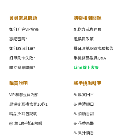
會員常見問題
購物相關問題
如何升等VIP會員
配送方式與運費
忘記密碼?
退換貨政策
如何取消訂單?
掛耳濾紙SGS檢驗報告
訂單刷卡失敗?
手機條碼載具Q&A
開立發票問題?
Line線上客服
購買說明
新手挑咖啡豆
VIP咖啡豆買2送1
☕ 厚實回甘
農場掛耳禮盒買10送1
☕ 香濃順口
精品掛耳包說明
☕ 滑順香甜
🎂 生日好禮滿額贈
☕ 花香果酸
☕ 果汁酒香