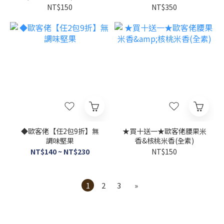
灣本島宅配
NT$150
NT$350
◆歐客佬【任2包9折】無
★買十送一★歐客佬腰果米
調味堅果
香&核桃米香(全素)
NT$140 ~ NT$230
NT$150
1
2
3
»