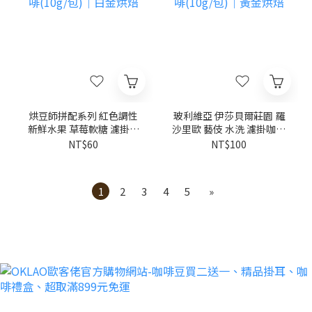
烘豆師拼配系列 紅色調性
玻利維亞 伊莎貝爾莊園 羅
新鮮水果 草莓軟糖 濾掛咖
沙里歐 藝伎 水洗 濾掛咖啡
啡(10g/包)｜白金烘焙
(10g/包)｜黃金烘焙
NT$60
NT$100
1
2
3
4
5
»