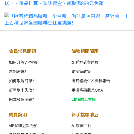
會員常見問題
購物相關問題
如何升等VIP會員
配送方式與運費
忘記密碼?
退換貨政策
如何取消訂單?
掛耳濾紙SGS檢驗報告
訂單刷卡失敗?
手機條碼載具Q&A
開立發票問題?
Line線上客服
購買說明
新手挑咖啡豆
VIP咖啡豆買2送1
☕ 厚實回甘