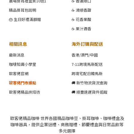
農場掛耳禮盒買10送1
☕ 香濃順口
精品掛耳包說明
☕ 滑順香甜
🎂 生日好禮滿額贈
☕ 花香果酸
☕ 果汁酒香
相關訊息
海外訂購與配送
最新消息
香港/澳門/中國
咖啡知識小學堂
7-11跨境馬新配送
歐客佬官網
跨境宅配日韓馬新
歐客佬門市據點
🚚 新竹物流貨況查詢
歐客佬精品烘焙坊
🚚 順豐速運貨件追蹤
歐客佬精品咖啡 世界各國精品咖啡豆、掛耳咖啡、咖啡禮盒及
咖啡器具，提供企業送禮、商務贈禮、節慶禮盒與日常品飲等
多元選擇