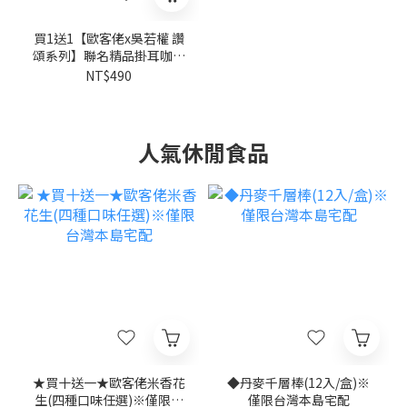
買1送1【歐客佬x吳若權 讚
頌系列】聯名精品掛耳咖啡
禮盒(7入/盒)
NT$490
人氣休閒食品
★買十送一★歐客佬米香花
◆丹麥千層棒(12入/盒)※
生(四種口味任選)※僅限台
僅限台灣本島宅配