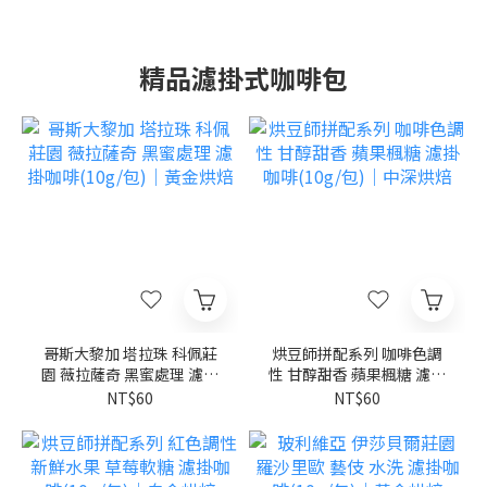
精品濾掛式咖啡包
哥斯大黎加 塔拉珠 科佩莊
烘豆師拼配系列 咖啡色調
園 薇拉薩奇 黑蜜處理 濾掛
性 甘醇甜香 蘋果楓糖 濾掛
咖啡(10g/包)｜黃金烘焙
咖啡(10g/包)｜中深烘焙
NT$60
NT$60