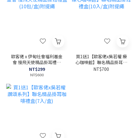
歐客佬 x 伊甸社會福利基金
買1送1【歐客佬x吳若權 療
會 慢飛天使精品掛耳禮盒
心咖啡館】聯名精品掛耳禮
(10包/盒)附提繩
盒(10入/盒)附提繩
NT$299
NT$700
NT$600