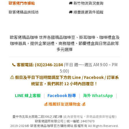
歐客佬門市據點
🚚 新竹物流貨況查詢
歐客佬精品烘焙坊
🚚 順豐速運貨件追蹤
歐客佬精品咖啡 世界各國精品咖啡豆、掛耳咖啡、咖啡禮盒及
咖啡器具，提供企業送禮、商務贈禮、節慶禮盒與日常品飲等
多元選擇
📞 客服電話: (02)2346-2184
(平日 週一~週五 AM 9:00 ~ PM
5:00)
⚠️ 假日及平日下班時間請至下方的 Line / Facebook / 訂單系
統留言，我們將於 12 小時內回覆您！
LINE 線上客服
|
Facebook 粉專
|
海外 WhatsApp
|
💰 推薦好友送購物金 💰
臺中市北區太原路二段306之1號1樓
(此為營登地址，非商品退換貨地址喔!)
歐客佬國際有限公司 | 統一編號: 24437670
2019-2026© 歐客佬精品咖啡官方購物網站 版權所有 All Rights Reserved.