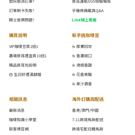
如何取消訂單?
掛耳濾紙SGS檢驗報告
訂單刷卡失敗?
手機條碼載具Q&A
開立發票問題?
Line線上客服
購買說明
新手挑咖啡豆
VIP咖啡豆買2送1
☕ 厚實回甘
農場掛耳禮盒買10送1
☕ 香濃順口
精品掛耳包說明
☕ 滑順香甜
🎂 生日好禮滿額贈
☕ 花香果酸
☕ 果汁酒香
相關訊息
海外訂購與配送
最新消息
香港/澳門/中國
咖啡知識小學堂
7-11跨境馬新配送
歐客佬官網
跨境宅配日韓馬新