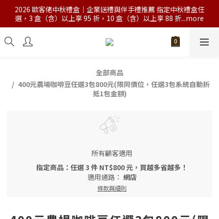
2026 歐客佬中秋禮盒｜企業送禮與伴手禮推薦 指定中秋禮盒任
選，3 盒（含）以上享 95 折，10 盒（含）以上享 88 折...more
全部商品
400元農場咖啡豆任選3包800元(限同價位，任選3包系統自動折
抵1包金額)
所有顧客適用
指定商品：任選 3 件 NT$800 元，買越多省越多！
適用通路：
網店
條款與細則