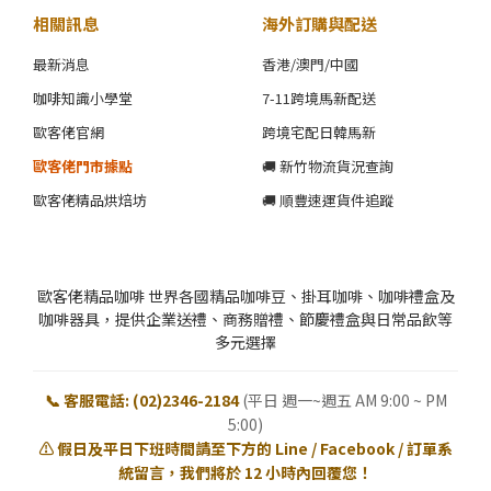
相關訊息
海外訂購與配送
最新消息
香港/澳門/中國
咖啡知識小學堂
7-11跨境馬新配送
歐客佬官網
跨境宅配日韓馬新
歐客佬門市據點
🚚 新竹物流貨況查詢
歐客佬精品烘焙坊
🚚 順豐速運貨件追蹤
歐客佬精品咖啡 世界各國精品咖啡豆、掛耳咖啡、咖啡禮盒及
咖啡器具，提供企業送禮、商務贈禮、節慶禮盒與日常品飲等
多元選擇
📞 客服電話: (02)2346-2184
(平日 週一~週五 AM 9:00 ~ PM
5:00)
⚠️ 假日及平日下班時間請至下方的 Line / Facebook / 訂單系
統留言，我們將於 12 小時內回覆您！