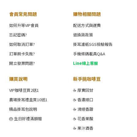
會員常見問題
購物相關問題
如何升等VIP會員
配送方式與運費
忘記密碼?
退換貨政策
如何取消訂單?
掛耳濾紙SGS檢驗報告
訂單刷卡失敗?
手機條碼載具Q&A
開立發票問題?
Line線上客服
購買說明
新手挑咖啡豆
VIP咖啡豆買2送1
☕ 厚實回甘
農場掛耳禮盒買10送1
☕ 香濃順口
精品掛耳包說明
☕ 滑順香甜
🎂 生日好禮滿額贈
☕ 花香果酸
☕ 果汁酒香