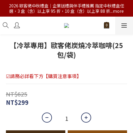
2026 歐客佬中秋禮盒｜企業送禮與伴手禮推薦 指定中秋禮盒任
選，3 盒（含）以上享 95 折，10 盒（含）以上享 88 折...more
【冷萃專用】歐客佬炭燒冷萃咖啡(25
包/袋)
☑請務必詳看下方【購買注意事項】
NT$625
NT$299