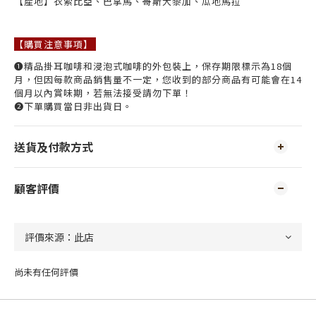
【產地】衣索比亞、巴拿馬、哥斯大黎加、瓜地馬拉
【購買注意事項】
➊精品掛耳咖啡和浸泡式咖啡的外包裝上，保存期限標示為18個
月，但因每款商品銷售量不一定，您收到的部分商品有可能會在14
個月以內賞味期，若無法接受請勿下單！
➋下單購買當日非出貨日。
送貨及付款方式
顧客評價
尚未有任何評價