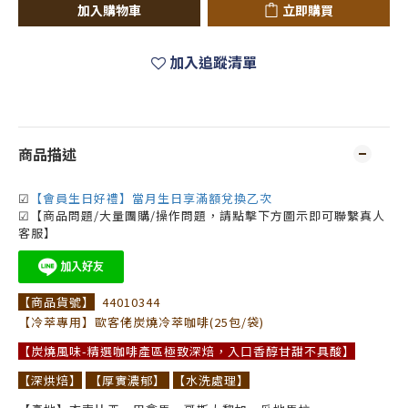
加入購物車
立即購買
加入追蹤清單
商品描述
☑
【會員生日好禮】當月生日享滿額兌換乙次
☑【商品問題/大量團購/操作問題，請點擊下方圖示即可聯繫真人
客服】
【商品貨號】
44010344
【冷萃專用】歐客佬炭燒冷萃咖啡(25包/袋)
【炭燒風味-精選咖啡產區極致深焙，入口香醇甘甜不具酸】
【深烘焙】
【厚實濃郁】
【水洗處理】