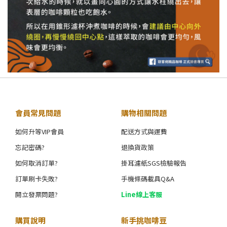
會員常見問題
購物相關問題
如何升等VIP會員
配送方式與運費
忘記密碼?
退換貨政策
如何取消訂單?
掛耳濾紙SGS檢驗報告
訂單刷卡失敗?
手機條碼載具Q&A
開立發票問題?
Line線上客服
購買說明
新手挑咖啡豆