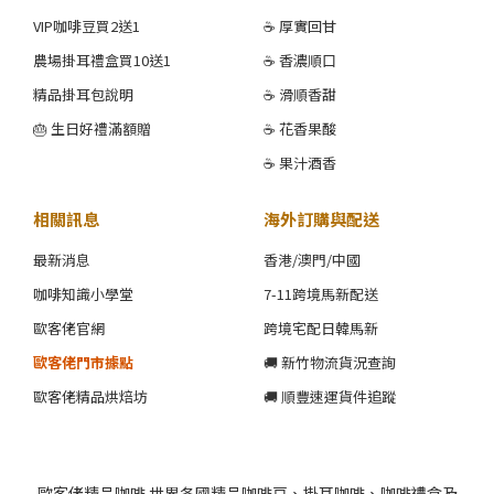
VIP咖啡豆買2送1
☕ 厚實回甘
農場掛耳禮盒買10送1
☕ 香濃順口
精品掛耳包說明
☕ 滑順香甜
🎂 生日好禮滿額贈
☕ 花香果酸
☕ 果汁酒香
相關訊息
海外訂購與配送
最新消息
香港/澳門/中國
咖啡知識小學堂
7-11跨境馬新配送
歐客佬官網
跨境宅配日韓馬新
歐客佬門市據點
🚚 新竹物流貨況查詢
歐客佬精品烘焙坊
🚚 順豐速運貨件追蹤
歐客佬精品咖啡 世界各國精品咖啡豆、掛耳咖啡、咖啡禮盒及