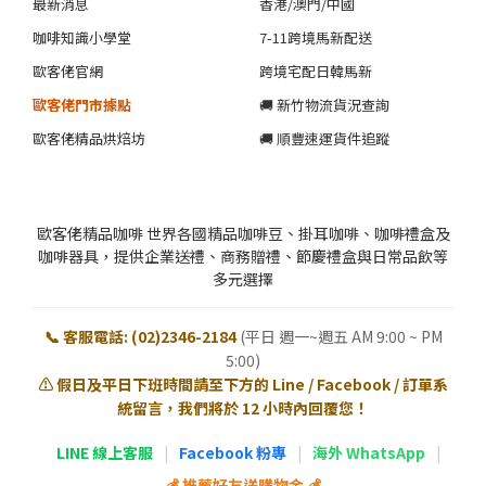
最新消息
香港/澳門/中國
咖啡知識小學堂
7-11跨境馬新配送
歐客佬官網
跨境宅配日韓馬新
歐客佬門市據點
🚚 新竹物流貨況查詢
歐客佬精品烘焙坊
🚚 順豐速運貨件追蹤
歐客佬精品咖啡 世界各國精品咖啡豆、掛耳咖啡、咖啡禮盒及
咖啡器具，提供企業送禮、商務贈禮、節慶禮盒與日常品飲等
多元選擇
📞 客服電話: (02)2346-2184
(平日 週一~週五 AM 9:00 ~ PM
5:00)
⚠️ 假日及平日下班時間請至下方的 Line / Facebook / 訂單系
統留言，我們將於 12 小時內回覆您！
LINE 線上客服
|
Facebook 粉專
|
海外 WhatsApp
|
💰 推薦好友送購物金 💰