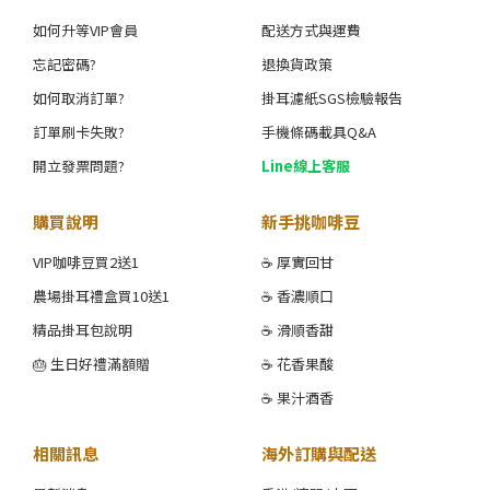
如何升等VIP會員
配送方式與運費
忘記密碼?
退換貨政策
如何取消訂單?
掛耳濾紙SGS檢驗報告
訂單刷卡失敗?
手機條碼載具Q&A
開立發票問題?
Line線上客服
購買說明
新手挑咖啡豆
VIP咖啡豆買2送1
☕ 厚實回甘
農場掛耳禮盒買10送1
☕ 香濃順口
精品掛耳包說明
☕ 滑順香甜
🎂 生日好禮滿額贈
☕ 花香果酸
☕ 果汁酒香
相關訊息
海外訂購與配送