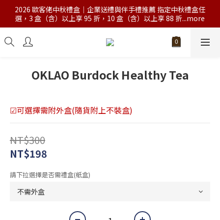
2026 歐客佬中秋禮盒｜企業送禮與伴手禮推薦 指定中秋禮盒任
選，3 盒（含）以上享 95 折，10 盒（含）以上享 88 折...more
OKLAO Burdock Healthy Tea
☑可選擇需附外盒(隨貨附上不裝盒)
NT$300
NT$198
請下拉選擇是否需禮盒(紙盒)