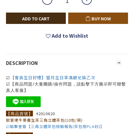
ADD TO CART
BUY NOW
Add to Wishlist
DESCRIPTION
【會員生日好禮】當月生日享滿額兌換乙次
☑
☑【商品問題/大量團購/操作問題，請點擊下方圖示即可聯繫
真人客服】
【商品貨號】
42010620
歐客佬牛蒡養生茶三角立體茶包(10包/袋)
☑點擊查看【三角立體茶包檢驗報告(茶包用PLA紗)】