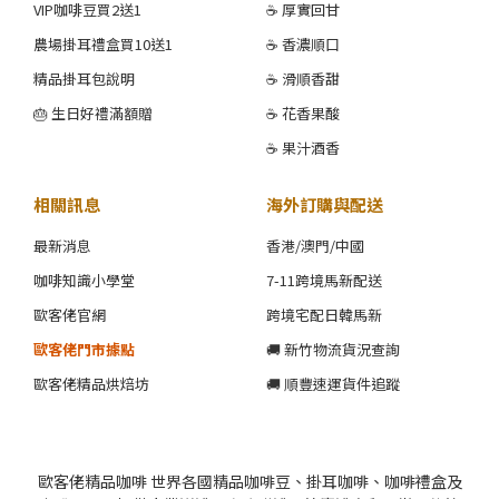
VIP咖啡豆買2送1
☕ 厚實回甘
農場掛耳禮盒買10送1
☕ 香濃順口
精品掛耳包說明
☕ 滑順香甜
🎂 生日好禮滿額贈
☕ 花香果酸
☕ 果汁酒香
相關訊息
海外訂購與配送
最新消息
香港/澳門/中國
咖啡知識小學堂
7-11跨境馬新配送
歐客佬官網
跨境宅配日韓馬新
歐客佬門市據點
🚚 新竹物流貨況查詢
歐客佬精品烘焙坊
🚚 順豐速運貨件追蹤
歐客佬精品咖啡 世界各國精品咖啡豆、掛耳咖啡、咖啡禮盒及