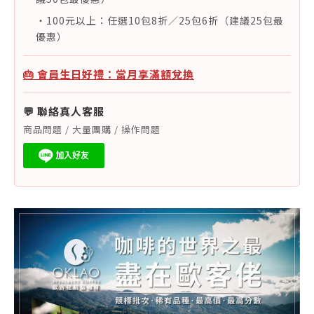
・100元以上：任選10包8折／25包6折（建議25包最
優惠）
🎂 會員生日好禮：當月享滿額兌換
💬 聯絡真人客服
商品問題 / 大量團購 / 操作問題