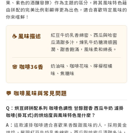
果、紫色的酒釀發酵〉作為主題的區分，將其風味特色藉
由拼配的完美比例彰顯得更為出色，適合喜歡特定風味的
你來嚐鮮！
紅豆牛奶乳香綿密、西瓜與哈密
☕ 風味描述
瓜清甜多汁，煉乳牛奶糖滑順圓
潤、甜香飽滿，風味柔和綿長。
🌸 咖啡36香
奶油味、咖啡花味、檸檬柑橘
味、焦糖味
💬 咖啡風味與常見問題
Q：烘豆師拼配系列 咖啡色調性 甘醇甜香 西瓜牛奶 濾掛
咖啡(掛耳式)的烘焙度與風味特色是什麼？
A：
這款濾掛咖啡適合喜歡果香酸甜風味的人，採用黃金
烘焙，展現紅豆牛奶乳香綿密、西瓜與哈密瓜清甜多汁，