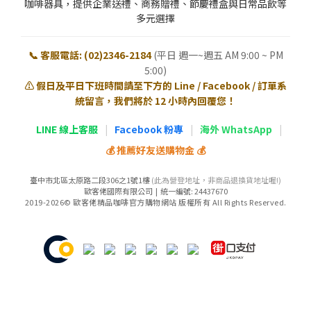
咖啡器具，提供企業送禮、商務贈禮、節慶禮盒與日常品飲等
多元選擇
📞 客服電話: (02)2346-2184
(平日 週一~週五 AM 9:00 ~ PM
5:00)
⚠️ 假日及平日下班時間請至下方的 Line / Facebook / 訂單系
統留言，我們將於 12 小時內回覆您！
LINE 線上客服
|
Facebook 粉專
|
海外 WhatsApp
|
💰 推薦好友送購物金 💰
臺中市北區太原路二段306之1號1樓
(此為營登地址，非商品退換貨地址喔!)
歐客佬國際有限公司 | 統一編號: 24437670
2019-2026© 歐客佬精品咖啡官方購物網站 版權所有 All Rights Reserved.