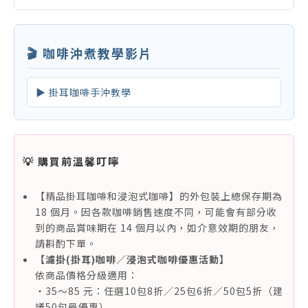
🎬 咖啡沖煮教學影片
▶ 掛耳咖啡手沖教學
💡 購買前溫馨叮嚀
【精品掛耳咖啡和浸泡式咖啡】的外包裝上總保存期為
18 個月。因各款咖啡銷售速度不同，可能會有部分收
到的商品賞味期在 14 個月以內，如介意效期的朋友，
請斟酌下單。
【濾掛(掛耳)咖啡／浸泡式咖啡優惠活動】
依商品價格分級適用：
・35～85 元：任選10包8折／25包6折／50包5折（建
議50包最優惠）