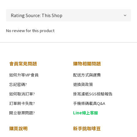
No review for this product
會員常見問題
購物相關問題
如何升等VIP會員
配送方式與運費
忘記密碼?
退換貨政策
如何取消訂單?
掛耳濾紙SGS檢驗報告
訂單刷卡失敗?
手機條碼載具Q&A
開立發票問題?
Line線上客服
購買說明
新手挑咖啡豆