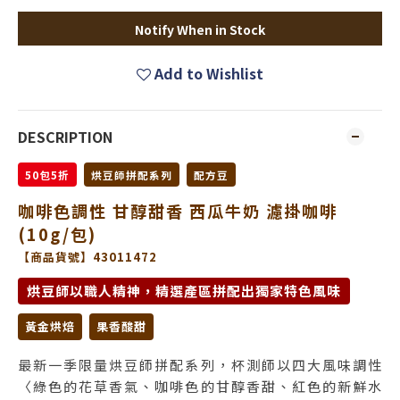
Notify When in Stock
Add to Wishlist
DESCRIPTION
50包5折
烘豆師拼配系列
配方豆
咖啡色調性 甘醇甜香 西瓜牛奶 濾掛咖啡
(10g/包)
【商品貨號】43011472
烘豆師以職人精神，精選產區拼配出獨家特色風味
黃金烘焙
果香酸甜
最新一季限量烘豆師拼配系列，杯測師以四大風味調性
〈綠色的花草香氣、咖啡色的甘醇香甜、紅色的新鮮水