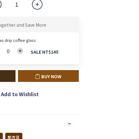
ogether and Save More
ao drip coffee glass
SALE NT$149
BUY NOW
Add to Wishlist
曲
配方豆