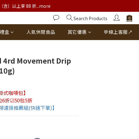
以上享 88 折...more
Search Products
禮盒
人氣休閒食品
其它優惠
💬線上客服↗
BUY NOW
d 4rd Movement Drip
10g)
濾掛式咖啡包】
包6折☑50包5折
啡濾掛推薦組(快速下單)】