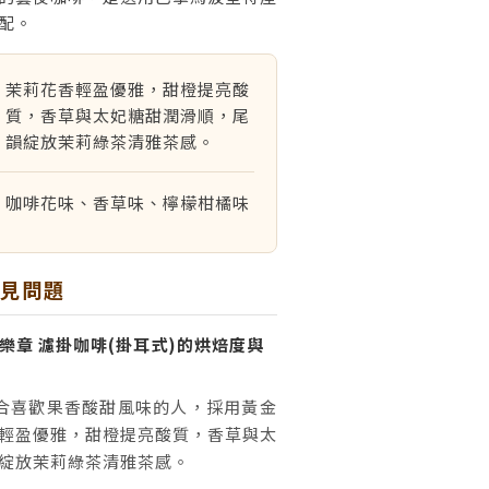
配。
茉莉花香輕盈優雅，甜橙提亮酸
質，香草與太妃糖甜潤滑順，尾
韻綻放茉莉綠茶清雅茶感。
咖啡花味、香草味、檸檬柑橘味
常見問題
樂章 濾掛咖啡(掛耳式)的烘焙度與
合喜歡果香酸甜風味的人，採用黃金
輕盈優雅，甜橙提亮酸質，香草與太
綻放茉莉綠茶清雅茶感。