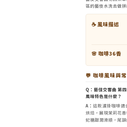
區的藝伎水洗去做拼
☕ 風味描述
🌸 咖啡36香
💬 咖啡風味與
Q：藝伎交響曲 第四
風味特色是什麼？
A：
這款濾掛咖啡適
烘焙，展現茉莉花香
妃糖甜潤滑順，尾韻