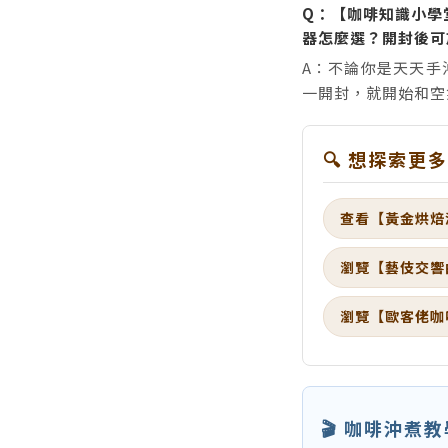
Q：【咖啡知識小學
器怎麼選？開封後可
A：不論你是天天手
一開封，就開始和空
🔍 想探索更
查看【黃金烘焙
瀏覽【藝伎交響
瀏覽【歐客佬咖
🎬 咖啡沖煮