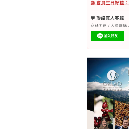
🎂 會員生日好禮
💬 聯絡真人客服
商品問題 / 大量團購 