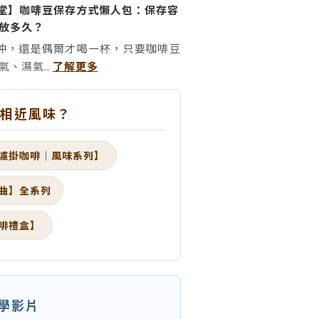
堂】咖啡豆保存方式懶人包：保存容
放多久？
沖，還是偶爾才喝一杯，只要咖啡豆
氣、濕氣..
了解更多
多相近風味？
濾掛咖啡｜風味系列】
曲】全系列
啡禮盒】
教學影片