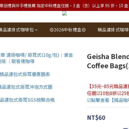
業送禮與伴手禮推薦 指定中秋禮盒任選，3 盒（含）以上享 95 折，10 盒（含）
精品濾掛式咖啡包
🟡2026中秋禮盒🟡
精品濾掛式咖啡
Geisha Blen
Coffee Bags(
【35元~85元精品
任選☑10包8折☑25
☑點擊查看【精品咖
NT$60