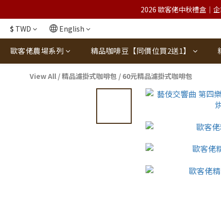
2026 歐客佬中秋禮盒｜企
$
TWD
English
歐客佬農場系列
精品咖啡豆【同價位買2送1】
View All
/
精品濾掛式咖啡包
/
60元精品濾掛式咖啡包