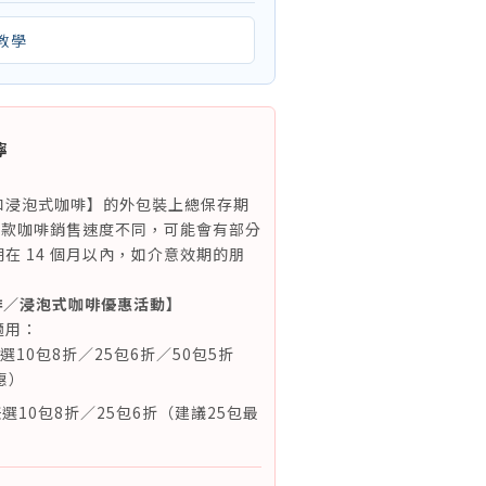
教學
嚀
和浸泡式咖啡】的外包裝上總保存期
因各款咖啡銷售速度不同，可能會有部分
在 14 個月以內，如介意效期的朋
。
啡／浸泡式咖啡優惠活動】
適用：
任選10包8折／25包6折／50包5折
惠）
選10包8折／25包6折（建議25包最