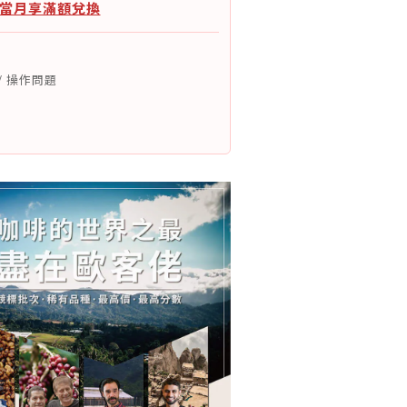
：當月享滿額兌換
/ 操作問題