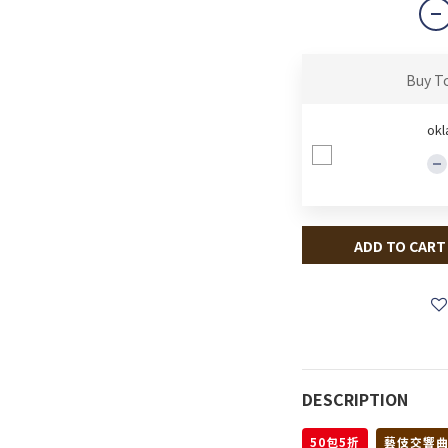
Buy T
okl
ADD TO CART
DESCRIPTION
50包5折
藝伎交響