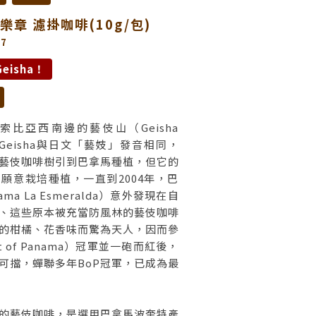
樂章 濾掛咖啡(10g/包)
7
eisha！
比亞西南邊的藝伎山（Geisha
因為Geisha與日文「藝妓」發音相同，
藝伎咖啡樹引到巴拿馬種植，但它的
願意栽培種植，一直到2004年，巴
a La Esmeralda）意外發現在自
、這些原本被充當防風林的藝伎咖啡
的柑橘、花香味而驚為天人，因而參
t of Panama）冠軍並一砲而紅後，
可擋，蟬聯多年BoP冠軍，已成為最
的藝伎咖啡，是選用巴拿馬波奎特產