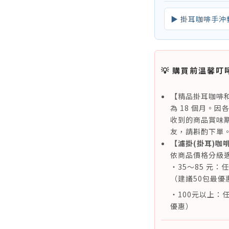
▶ 掛耳咖啡手沖
💡 購買前溫馨叮
【精品掛耳咖啡
為 18 個月。
收到的商品賞味期
友，請斟酌下單
【濾掛(掛耳)咖
依商品價格分級
・35～85 元：
（建議50包最優
・100元以上：任
優惠）