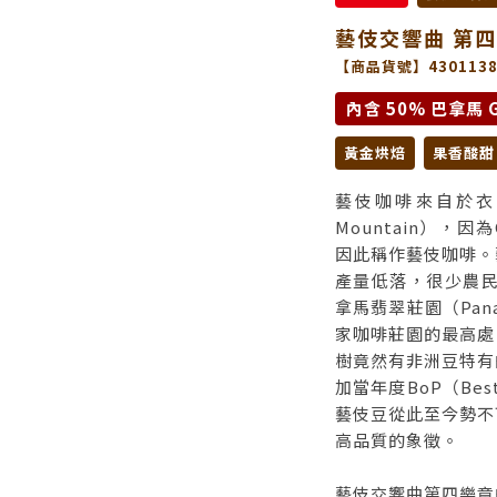
藝伎交響曲 第四
【商品貨號】4301138
內含 50% 巴拿馬 G
黃金烘焙
果香酸甜
藝伎咖啡來自於衣索
Mountain），
因此稱作藝伎咖啡。
產量低落，很少農民
拿馬翡翠莊園（Panam
家咖啡莊園的最高處
樹竟然有非洲豆特有
加當年度BoP（Bes
藝伎豆從此至今勢不
高品質的象徵。
藝伎交響曲第四樂章