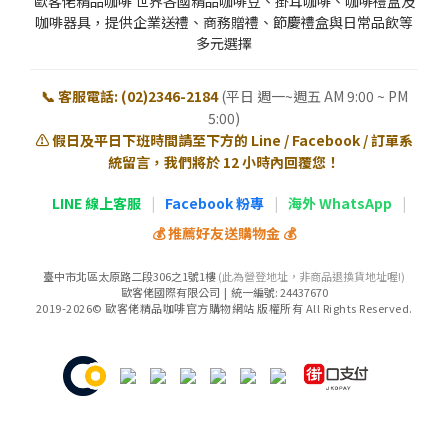
歐客佬精品咖啡 世界各國精品咖啡豆、掛耳咖啡、咖啡禮盒及
咖啡器具，提供企業送禮、商務贈禮、節慶禮盒與日常品飲等
多元選擇
📞 客服電話: (02)2346-2184
(平日 週一~週五 AM 9:00 ~ PM
5:00)
⚠️ 假日及平日下班時間請至下方的 Line / Facebook / 訂單系
統留言，我們將於 12 小時內回覆您！
LINE 線上客服
|
Facebook 粉專
|
海外 WhatsApp
|
💰 推薦好友送購物金 💰
臺中市北區太原路二段306之1號1樓
(此為營登地址，非商品退換貨地址喔!)
歐客佬國際有限公司 | 統一編號: 24437670
2019-2026© 歐客佬精品咖啡官方購物網站 版權所有 All Rights Reserved.