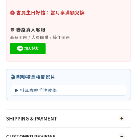
🎂 會員生日好禮：當月享滿額兌換
💬 聯絡真人客服
商品問題 / 大量團購 / 操作問題
🎬 咖啡禮盒相關影片
▶ 掛耳咖啡手沖教學
SHIPPING & PAYMENT
CUSTOMER REVIEWS