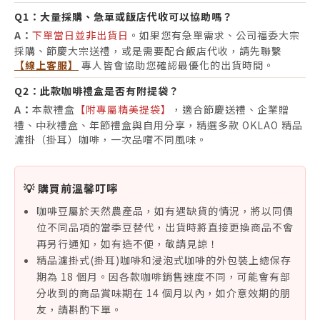
Q1：
大量採購、急單或飯店代收可以協助嗎？
A：
下單當日並非出貨日
。如果您有急單需求、公司福委大宗
採購、節慶大宗送禮，或是需要配合飯店代收，請先聯繫
【線上客服】
專人皆會協助您確認最優化的出貨時間。
Q2：
此款咖啡禮盒是否有附提袋？
A：
本款禮盒
【附專屬精美提袋】
，適合節慶送禮、企業贈
禮、中秋禮盒、年節禮盒與自用分享，精選多款 OKLAO 精品
濾掛（掛耳）咖啡，一次品嚐不同風味。
💡 購買前溫馨叮嚀
咖啡豆屬於天然農產品，如有遇缺貨的情況，將以同價
位不同品項的當季豆替代，出貨時將直接更換商品不會
再另行通知，如有造不便，敬請見諒！
精品濾掛式(掛耳)咖啡和浸泡式咖啡的外包裝上總保存
期為 18 個月。因各款咖啡銷售速度不同，可能會有部
分收到的商品賞味期在 14 個月以內，如介意效期的朋
友，請斟酌下單。