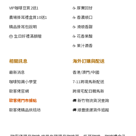
VIP咖啡豆買2送1
☕ 厚實回甘
農場掛耳禮盒買10送1
☕ 香濃順口
精品掛耳包說明
☕ 滑順香甜
🎂 生日好禮滿額贈
☕ 花香果酸
☕ 果汁酒香
相關訊息
海外訂購與配送
最新消息
香港/澳門/中國
咖啡知識小學堂
7-11跨境馬新配送
歐客佬官網
跨境宅配日韓馬新
歐客佬門市據點
🚚 新竹物流貨況查詢
歐客佬精品烘焙坊
🚚 順豐速運貨件追蹤