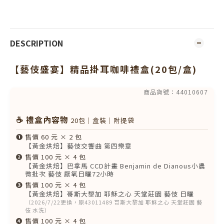
DESCRIPTION
【藝伎盛宴】精品掛耳咖啡禮盒(20包/盒)
商品貨號：44010607
☕ 禮盒內容物
20包｜盒裝｜附提袋
❶
售價 60 元 × 2 包
【黃金烘焙】藝伎交響曲 第四樂章
❷
售價 100 元 × 4 包
【黃金烘焙】巴拿馬 CCD計畫 Benjamin de Dianous小農
微批次 藝伎 厭氧日曬72小時
❸
售價 100 元 × 4 包
【黃金烘焙】哥斯大黎加 耶穌之心 天堂莊園 藝伎 日曬
（2026/7/22更換，原43011489 哥斯大黎加 耶穌之心 天堂莊園 藝
伎 水洗）
❹
售價 100 元 × 4 包