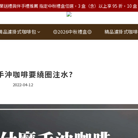
業送禮與伴手禮推薦 指定中秋禮盒任選，3 盒（含）以上享 95 折，10 盒（含）
精品濾掛式咖啡包
🟡2026中秋禮盒🟡
精品濾掛式咖啡
手沖咖啡要繞圈注水?
2022-04-12