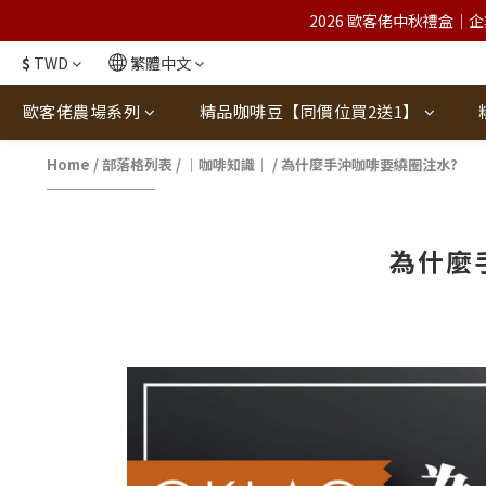
2026 歐客佬中秋禮盒｜企
$
TWD
繁體中文
歐客佬農場系列
精品咖啡豆【同價位買2送1】
Home
/
部落格列表
/
｜咖啡知識｜
/
為什麼手沖咖啡要繞圈注水?
為什麼