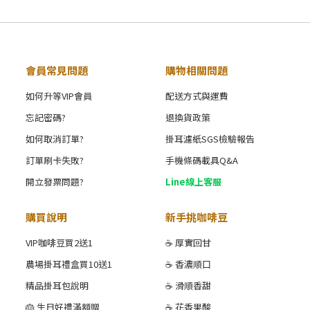
會員常見問題
購物相關問題
如何升等VIP會員
配送方式與運費
忘記密碼?
退換貨政策
如何取消訂單?
掛耳濾紙SGS檢驗報告
訂單刷卡失敗?
手機條碼載具Q&A
開立發票問題?
Line線上客服
購買說明
新手挑咖啡豆
VIP咖啡豆買2送1
☕ 厚實回甘
農場掛耳禮盒買10送1
☕ 香濃順口
精品掛耳包說明
☕ 滑順香甜
🎂 生日好禮滿額贈
☕ 花香果酸