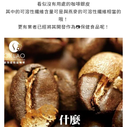
看似沒有用處的咖啡銀皮
其中的可溶性纖維含量可是與燕麥的可溶性纖維相當的
哦！
更有業者已經將其開發作為
📷
保健食品呢！