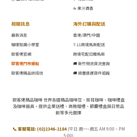
☕ 果汁酒香
相關訊息
海外訂購與配送
最新消息
香港/澳門/中國
咖啡知識小學堂
7-11跨境馬新配送
歐客佬官網
跨境宅配日韓馬新
歐客佬門市據點
🚚 新竹物流貨況查詢
歐客佬精品烘焙坊
🚚 順豐速運貨件追蹤
歐客佬精品咖啡 世界各國精品咖啡豆、掛耳咖啡、咖啡禮盒
及咖啡器具，提供企業送禮、商務贈禮、節慶禮盒與日常品
飲等多元選擇
📞 客服電話: (02)2346-2184
(平日 週一~週五 AM 9:00 ~ PM
5:00)