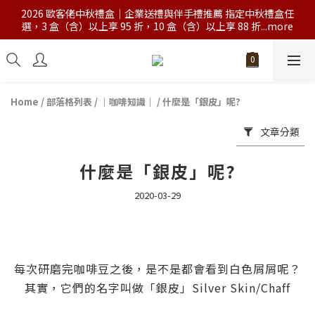
2026 歐客佬中秋禮盒｜企業送禮與伴手禮推薦 指定中秋禮盒任
選，3 盒（含）以上享 95 折，10 盒（含）以上享 88 折...more
Home
/
部落格列表
/
｜咖啡知識｜
/
什麼是「銀皮」呢?
文章分類
什麼是「銀皮」呢?
2020-03-29
每次研磨完咖啡豆之後，是不是都會看到白色屑屑呢？
其實，它們的名字叫做「銀皮」Silver Skin/Chaff