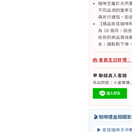
咖啡豆屬於天然
不同品項的當季
再另行通知。如
【精品掛耳咖啡
為 18 個月。
收到的商品賞味期
友，請斟酌下單
🎂 會員生日好禮
💬 聯絡真人客服
商品問題 / 大量團購 
🎬 咖啡禮盒相關
▶ 掛耳咖啡手沖