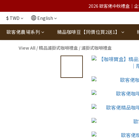
2026 歐客佬中秋禮盒｜企
$
TWD
English
歐客佬農場系列
精品咖啡豆【同價位買2送1】
View All
/
精品濾掛式咖啡禮盒
/
濾掛式咖啡禮盒