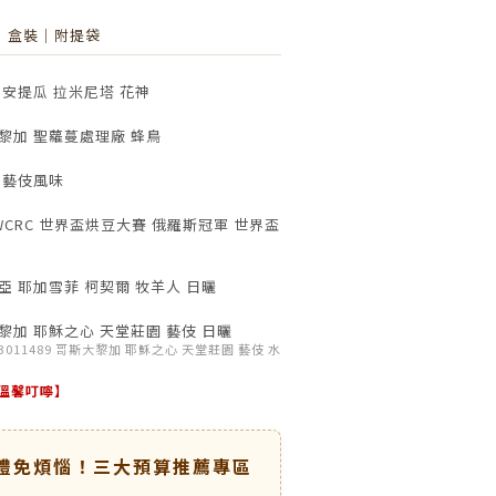
｜盒裝｜附提袋
安提瓜 拉米尼塔 花神
黎加 聖蘿蔓處理廠 蜂鳥
 藝伎風味
WCRC 世界盃烘豆大賽 俄羅斯冠軍 世界盃
 耶加雪菲 柯契爾 牧羊人 日曬
加 耶穌之心 天堂莊園 藝伎 日曬
43011489 哥斯大黎加 耶穌之心 天堂莊園 藝伎 水
溫馨叮嚀】
送禮免煩惱！三大預算推薦專區