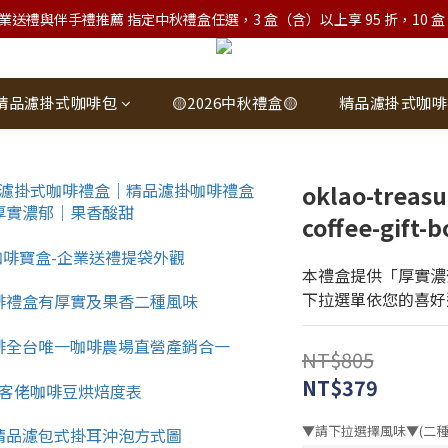
業送禮與伴手禮推薦 指定中秋禮盒任選，3 盒（含）以上享 95 折，10 盒（含）
精品濾掛式咖啡包
🟡2026中秋禮盒🟡
精品濾掛式咖啡
oklao-treas
coffee-gift-b
本禮盒提供「厚實濃
下拉選單依您的喜好
NT$805
NT$379
▼請下拉選擇風味▼(二種