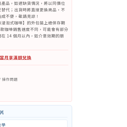
農產品，如遇缺貨情況，將以同價位
豆替代；出貨時將直接更換商品，不
造成不便，敬請見諒！
和浸泡式咖啡】的外包裝上總保存期
因各款咖啡銷售速度不同，可能會有部分
在 14 個月以內，如介意效期的朋
。
：當月享滿額兌換
/ 操作問題
影片
教學