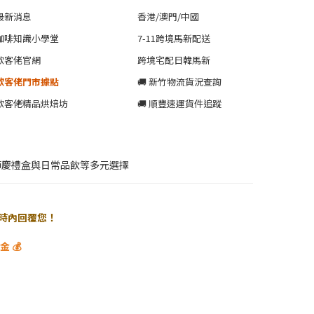
最新消息
香港/澳門/中國
咖啡知識小學堂
7-11跨境馬新配送
歐客佬官網
跨境宅配日韓馬新
歐客佬門市據點
🚚 新竹物流貨況查詢
歐客佬精品烘焙坊
🚚 順豐速運貨件追蹤
節慶禮盒與日常品飲等多元選擇
 小時內回覆您！
 💰