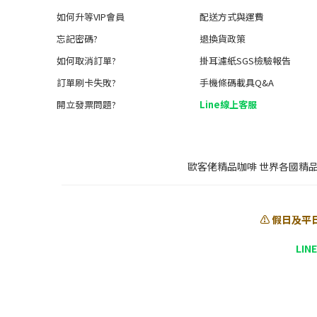
如何升等VIP會員
配送方式與運費
忘記密碼?
退換貨政策
如何取消訂單?
掛耳濾紙SGS檢驗報告
訂單刷卡失敗?
手機條碼載具Q&A
開立發票問題?
Line線上客服
歐客佬精品咖啡 世界各國精
⚠️ 假日及平
LIN