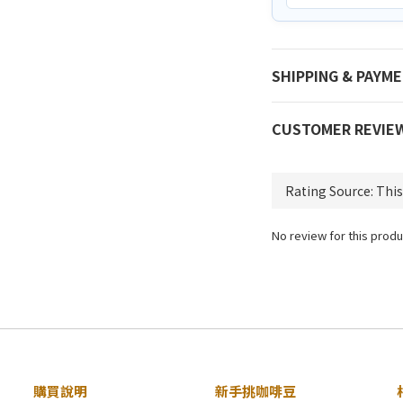
SHIPPING & PAYM
CUSTOMER REVIE
No review for this produ
購買說明
新手挑咖啡豆