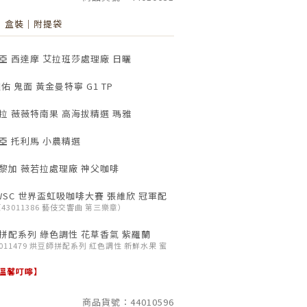
｜盒裝｜附提袋
 西達摩 艾拉班莎處理廠 日曬
 鬼面 黃金曼特寧 G1 TP
 薇薇特南果 高海拔精選 瑪雅
亞 托利馬 小農精選
黎加 薇若拉處理廠 神父咖啡
WSC 世界盃虹吸咖啡大賽 張維欣 冠軍配
原43011386 藝伎交響曲 第三樂章）
拼配系列 綠色調性 花草香氣 紫羅蘭
3011479 烘豆師拼配系列 紅色調性 新鮮水果 蜜
溫馨叮嚀】
商品貨號：44010596