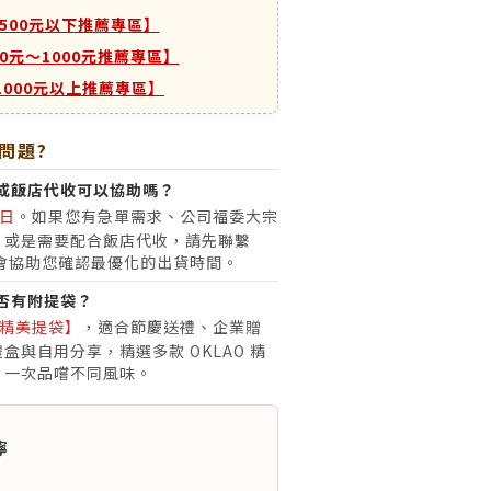
500元以下推薦專區】
00元～1000元推薦專區】
1000元以上推薦專區】
問題?
或飯店代收可以協助嗎？
日。
如果您有急單需求、公司福委大宗
，或是需要配合飯店代收，請先聯繫
會協助您確認最優化的出貨時間。
否有附提袋？
精美提袋】
，適合節慶送禮、企業贈
盒與自用分享，精選多款 OKLAO 精
，一次品嚐不同風味。
嚀