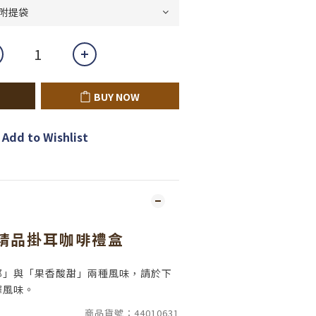
BUY NOW
Add to Wishlist
精品掛耳咖啡禮盒
郁」與「果香酸甜」兩種風味，請於下
擇風味。
商品貨號：44010631