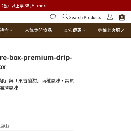
以上享 88 折...more
Search Products
禮盒
人氣休閒食品
其它優惠
💬線上客服↗
BUY NOW
ure-box-premium-drip-
ox
郁」與「果香酸甜」兩種風味，請於
選擇風味。
風味)