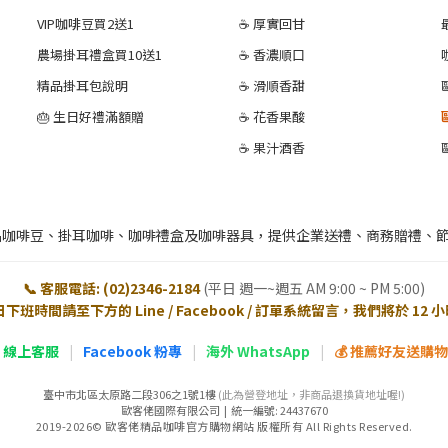
VIP咖啡豆買2送1
☕ 厚實回甘
農場掛耳禮盒買10送1
☕ 香濃順口
精品掛耳包說明
☕ 滑順香甜
🎂 生日好禮滿額贈
☕ 花香果酸
☕ 果汁酒香
品咖啡豆、掛耳咖啡、咖啡禮盒及咖啡器具，提供企業送禮、商務贈禮、
📞 客服電話: (02)2346-2184
(平日 週一~週五 AM 9:00 ~ PM 5:00)
日下班時間請至下方的 Line / Facebook / 訂單系統留言，我們將於 12
E 線上客服
|
Facebook 粉專
|
海外 WhatsApp
|
💰 推薦好友送購物金
臺中市北區太原路二段306之1號1樓
(此為營登地址，非商品退換貨地址喔!)
歐客佬國際有限公司 | 統一編號: 24437670
2019-2026© 歐客佬精品咖啡官方購物網站 版權所有 All Rights Reserved.