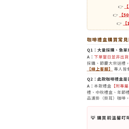
👉
【
👉
【5
👉
【
咖啡禮盒購買常見
Q1：大量採購、急單
A：
下單當日並非出貨
採購、節慶大宗送禮
【線上客服】
專人皆
Q2：此款咖啡禮盒是
A：
本款禮盒
【附專屬
禮、中秋禮盒、年節禮
品濾掛（掛耳）咖啡
💡 購買前溫馨叮