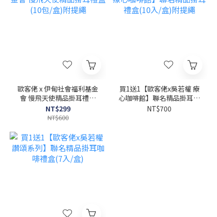
歐客佬 x 伊甸社會福利基金
買1送1【歐客佬x吳若權 療
會 慢飛天使精品掛耳禮盒
心咖啡館】聯名精品掛耳禮
(10包/盒)附提繩
盒(10入/盒)附提繩
NT$299
NT$700
NT$600