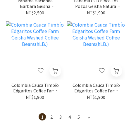
Panama Hacienda
Panama CCD Finca Los
Barbara Geisha
Pozos Geisha Natural
Anaerobic Natural
Coffee Beans(hLB.)
NT$2,500
NT$1,900
Lot#48 Coffee
Beans(hLB.)
Colombia Cauca Timbío
Colombia Cauca Timbío
Edgaritos Coffee Farm
Edgaritos Coffee Farm
Geisha Washed Coffee
Geisha Washed Coffee
NT$1,900
NT$1,900
Beans(hLB.)
Beans(hLB.)
1
2
3
4
5
»