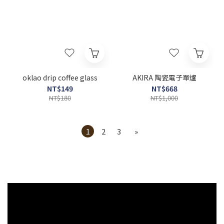
oklao drip coffee glass
AKIRA 陶瓷電子單爐
NT$149
NT$668
NT$180
NT$1,000
1
2
3
»