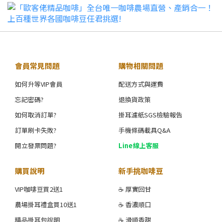
會員常見問題
購物相關問題
如何升等VIP會員
配送方式與運費
忘記密碼?
退換貨政策
如何取消訂單?
掛耳濾紙SGS檢驗報告
訂單刷卡失敗?
手機條碼載具Q&A
開立發票問題?
Line線上客服
購買說明
新手挑咖啡豆
VIP咖啡豆買2送1
☕ 厚實回甘
農場掛耳禮盒買10送1
☕ 香濃順口
精品掛耳包說明
☕ 滑順香甜