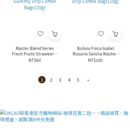
Master Blend Series
Bolivia Finca Isabel
Fresh Fruits Strawberry
Rosario Geisha Washed
Gummy Drip Coffee
Drip Coffee Bags(10g)
NT$60
NT$100
Bags(10g)
1
2
3
4
5
»