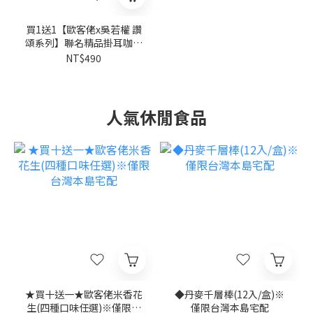
買1送1【歐客佬x吳若權 讚
頌系列】聯名精品掛耳咖啡
禮盒(7入/盒)
NT$490
人氣休閒食品
★買十送一★歐客佬米香花
◆丹麥千層棒(12入/盒)※
生(四種口味任選)※僅限台
僅限台灣本島宅配