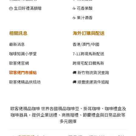
🎂 生日好禮滿額贈
☕ 花香果酸
☕ 果汁酒香
相關訊息
海外訂購與配送
最新消息
香港/澳門/中國
咖啡知識小學堂
7-11跨境馬新配送
歐客佬官網
跨境宅配日韓馬新
歐客佬門市據點
🚚 新竹物流貨況查詢
歐客佬精品烘焙坊
🚚 順豐速運貨件追蹤
歐客佬精品咖啡 世界各國精品咖啡豆、掛耳咖啡、咖啡禮盒及
咖啡器具，提供企業送禮、商務贈禮、節慶禮盒與日常品飲等
多元選擇