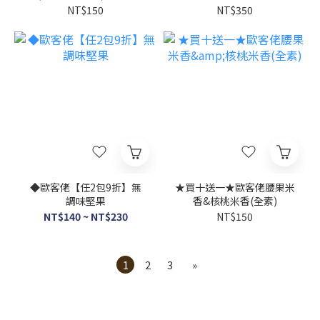
灣本島宅配
NT$150
NT$350
◆歐客佬【任2包9折】無
★買十送一★歐客佬腰果米
調味堅果
香&核桃米香(全素)
NT$140 ~ NT$230
NT$150
1
2
3
»