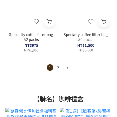
Specialty coffee filter bag
Specialty coffee filter bag
52 packs
50 packs
NT$975
NT$1,500
NT$1,950
NT$3,000
1
2
»
【聯名】咖啡禮盒