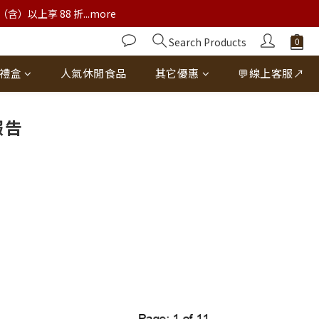
以上享 88 折...more
Search Products
禮盒
人氣休閒食品
其它優惠
💬線上客服↗
報告