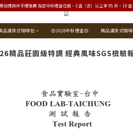
業送禮與伴手禮推薦 指定中秋禮盒任選，3 盒（含）以上享 95 折，10 盒（含）
精品濾掛式咖啡包
🟡2026中秋禮盒🟡
精品濾掛式咖啡
026精品莊園級特調 經典風味SGS檢驗