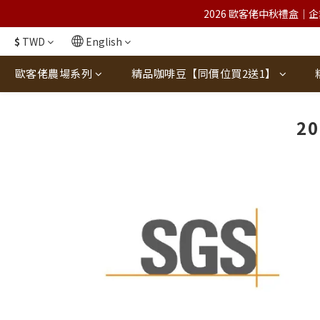
2026 歐客佬中秋禮盒｜企
$
TWD
English
歐客佬農場系列
精品咖啡豆【同價位買2送1】
2